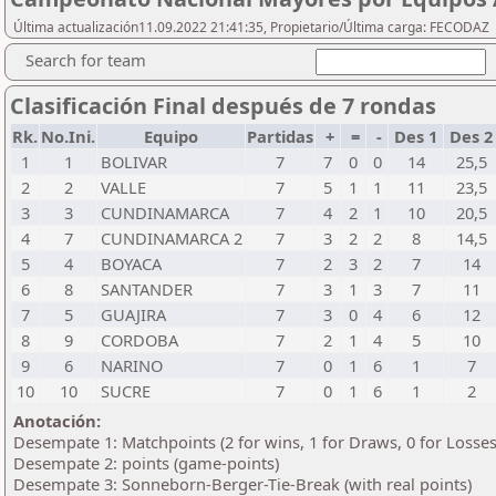
Última actualización11.09.2022 21:41:35, Propietario/Última carga: FECODAZ
Search for team
Clasificación Final después de 7 rondas
Rk.
No.Ini.
Equipo
Partidas
+
=
-
Des 1
Des 
1
1
BOLIVAR
7
7
0
0
14
25,5
2
2
VALLE
7
5
1
1
11
23,5
3
3
CUNDINAMARCA
7
4
2
1
10
20,5
4
7
CUNDINAMARCA 2
7
3
2
2
8
14,5
5
4
BOYACA
7
2
3
2
7
14
6
8
SANTANDER
7
3
1
3
7
11
7
5
GUAJIRA
7
3
0
4
6
12
8
9
CORDOBA
7
2
1
4
5
10
9
6
NARINO
7
0
1
6
1
7
10
10
SUCRE
7
0
1
6
1
2
Anotación:
Desempate 1: Matchpoints (2 for wins, 1 for Draws, 0 for Losses
Desempate 2: points (game-points)
Desempate 3: Sonneborn-Berger-Tie-Break (with real points)