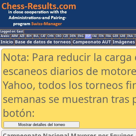
Logged on: Gast
Arabic
ARM
AZE
BIH
BUL
CAT
CHN
CRO
CZE
DEN
ENG
ESP
FAI
FIN
FRA
GER
GRE
INA
I
Inicio
Base de datos de torneos
Campeonato AUT
Imágenes
Nota: Para reducir la carga 
escaneos diarios de motor
Yahoo, todos los torneos f
semanas se muestran tras p
botón:
Campeonato Nacional Mayores por Equipos 