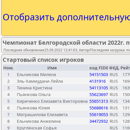
Отобразить дополнительну
Чемпионат Белгородской области 2022г. 
Последнее обновление25.09.2022 12:41:03, Автор/Последняя загрузка: mas
Стартовый список игроков
Ном.
Имя
код FIDE
ФЕД.
Рейт
1
Ельникова Милена
54151503
RUS
177
2
Эль-Хаммудани Лейла
4131916
RUS
169
3
Тинина Кристина
54113105
RUS
163
4
Пьянкова Ольга
55623697
RUS
150
5
Кириченко Елизавета Викторовна
55651313
RUS
134
6
Пьянкова Юлия
55688616
RUS
131
7
Матрашилова Елизавета
55619053
RUS
129
8
Ельникова Анжелина
34472932
RUS
128
9
Круглянская Софья
RUS
116