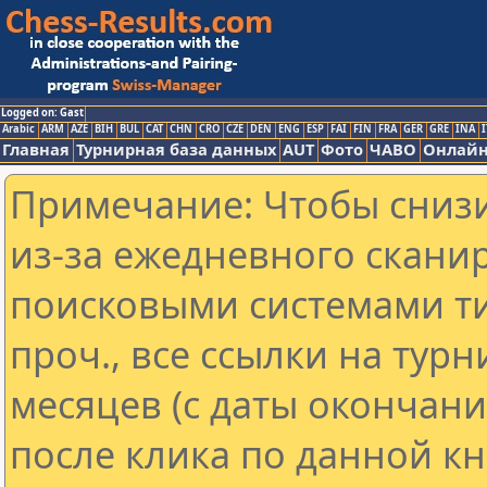
Logged on: Gast
Arabic
ARM
AZE
BIH
BUL
CAT
CHN
CRO
CZE
DEN
ENG
ESP
FAI
FIN
FRA
GER
GRE
INA
I
Главная
Турнирная база данных
AUT
Фото
ЧАВО
Онлайн
Примечание: Чтобы снизи
из-за ежедневного скани
поисковыми системами ти
проч., все ссылки на тур
месяцев (с даты окончан
после клика по данной кн