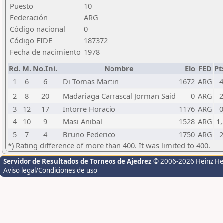
Puesto
10
Federación
ARG
Código nacional
0
Código FIDE
187372
Fecha de nacimiento
1978
Rd.
M.
No.Ini.
Nombre
Elo
FED
Pt
1
6
6
Di Tomas Martin
1672
ARG
4
2
8
20
Madariaga Carrascal Jorman Said
0
ARG
2
3
12
17
Intorre Horacio
1176
ARG
0
4
10
9
Masi Anibal
1528
ARG
1,
5
7
4
Bruno Federico
1750
ARG
2
*) Rating difference of more than 400. It was limited to 400.
Servidor de Resultados de Torneos de Ajedrez
© 2006-2026 Heinz H
Aviso legal/Condiciones de uso