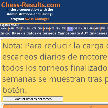
Logged on: Gast
Arabic
ARM
AZE
BIH
BUL
CAT
CHN
CRO
CZE
DEN
ENG
ESP
FAI
FIN
FRA
GER
GRE
INA
I
Inicio
Base de datos de torneos
Campeonato AUT
Imágenes
Nota: Para reducir la carga 
escaneos diarios de motor
todos los torneos finalizad
semanas se muestran tras p
botón: