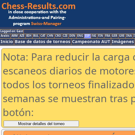
Logged on: Gast
Arabic
ARM
AZE
BIH
BUL
CAT
CHN
CRO
CZE
DEN
ENG
ESP
FAI
FIN
FRA
GER
GRE
INA
I
Inicio
Base de datos de torneos
Campeonato AUT
Imágenes
Nota: Para reducir la carga 
escaneos diarios de motor
todos los torneos finalizad
semanas se muestran tras p
botón: