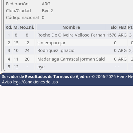
Federación
ARG
Club/Ciudad
Bye 2
Código nacional
0
Rd.
M.
No.Ini.
Nombre
Elo
FED
Pt
1
8
8
Roehe De Oliveira Velloso Fernan
1578
ARG
3,
2
15
-2
sin emparejar
0
3
10
24
Rodriguez Ignacio
0
ARG
2,
4
11
20
Madariaga Carrascal Jorman Said
0
ARG
5
12
-
bye
-
-
-
Servidor de Resultados de Torneos de Ajedrez
© 2006-2026 Heinz H
Aviso legal/Condiciones de uso