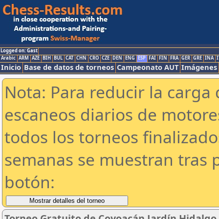
Logged on: Gast
Arabic
ARM
AZE
BIH
BUL
CAT
CHN
CRO
CZE
DEN
ENG
ESP
FAI
FIN
FRA
GER
GRE
INA
I
Inicio
Base de datos de torneos
Campeonato AUT
Imágenes
Nota: Para reducir la carga 
escaneos diarios de motor
todos los torneos finalizad
semanas se muestran tras p
botón:
Torneo Gratuito de Coyoacán Jardín Hidalgo