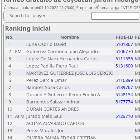
Última actualización01.10.2022 21:23:00, Propietario/Última carga: INTI FLOR
Search for player
Ranking inicial
No.
Nombre
FIDE-ID
F
1
Luna Osorio David
5101867
M
2
FM
Gutierrez Carmona Juan Alejandro
5106770
M
3
Lopez De Nava Hernandez Carlos
5111536
M
4
Lopez Padilla Piero Raul
5131600
M
5
MARTINEZ GUTIERREZ JOSE LUIS SERGIO
M
6
Perez Garcia Omar
5116899
M
7
Ramirez Sosa Carlos
5139767
M
8
Durand Y Gutierrez Remo Emilio A
5148154
M
9
Barrientos Salazar Adrian
5177774
M
10
DURAN CORTES ANDRES
M
11
AFM
Jurado Melo Saul
5129710
M
12
ACUÑA ALVARADO CARLOS
M
13
Perez Morales Joel
M
14
OLVERA PALMA EDGAR CRISTIAN
M