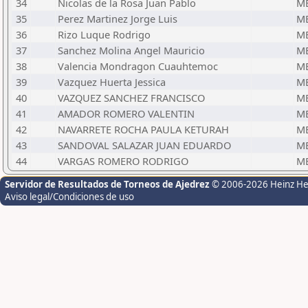
34
Nicolas de la Rosa Juan Pablo
M
35
Perez Martinez Jorge Luis
M
36
Rizo Luque Rodrigo
M
37
Sanchez Molina Angel Mauricio
M
38
Valencia Mondragon Cuauhtemoc
M
39
Vazquez Huerta Jessica
M
40
VAZQUEZ SANCHEZ FRANCISCO
M
41
AMADOR ROMERO VALENTIN
M
42
NAVARRETE ROCHA PAULA KETURAH
M
43
SANDOVAL SALAZAR JUAN EDUARDO
M
44
VARGAS ROMERO RODRIGO
M
Servidor de Resultados de Torneos de Ajedrez
© 2006-2026 Heinz H
Aviso legal/Condiciones de uso