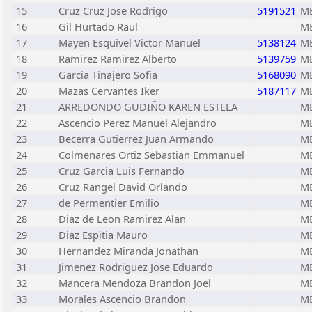
15
Cruz Cruz Jose Rodrigo
5191521
M
16
Gil Hurtado Raul
M
17
Mayen Esquivel Victor Manuel
5138124
M
18
Ramirez Ramirez Alberto
5139759
M
19
Garcia Tinajero Sofia
5168090
M
20
Mazas Cervantes Iker
5187117
M
21
ARREDONDO GUDIÑO KAREN ESTELA
M
22
Ascencio Perez Manuel Alejandro
M
23
Becerra Gutierrez Juan Armando
M
24
Colmenares Ortiz Sebastian Emmanuel
M
25
Cruz Garcia Luis Fernando
M
26
Cruz Rangel David Orlando
M
27
de Permentier Emilio
M
28
Diaz de Leon Ramirez Alan
M
29
Diaz Espitia Mauro
M
30
Hernandez Miranda Jonathan
M
31
Jimenez Rodriguez Jose Eduardo
M
32
Mancera Mendoza Brandon Joel
M
33
Morales Ascencio Brandon
M