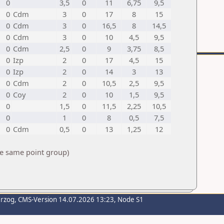
0
3,5
0
11
6,75
9,5
0
Cdm
3
0
17
8
15
0
Cdm
3
0
16,5
8
14,5
0
Cdm
3
0
10
4,5
9,5
0
Cdm
2,5
0
9
3,75
8,5
0
Izp
2
0
17
4,5
15
0
Izp
2
0
14
3
13
0
Cdm
2
0
10,5
2,5
9,5
0
Coy
2
0
10
1,5
9,5
0
1,5
0
11,5
2,25
10,5
0
1
0
8
0,5
7,5
0
Cdm
0,5
0
13
1,25
12
he same point group)
erzog
, CMS-Version 14.07.2026 13:23, Node S1