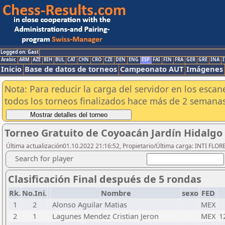
Logged on: Gast
Arabic
ARM
AZE
BIH
BUL
CAT
CHN
CRO
CZE
DEN
ENG
ESP
FAI
FIN
FRA
GER
GRE
INA
I
Inicio
Base de datos de torneos
Campeonato AUT
Imágenes
Nota: Para reducir la carga del servidor en los esc
todos los torneos finalizados hace más de 2 semanas
Torneo Gratuito de Coyoacán Jardín Hidalgo 
Última actualización01.10.2022 21:16:52, Propietario/Última carga: INTI FLOR
Search for player
Clasificación Final después de 5 rondas
Rk.
No.Ini.
Nombre
sexo
FED
1
2
Alonso Aguilar Matias
MEX
2
1
Lagunes Mendez Cristian Jeron
MEX
1