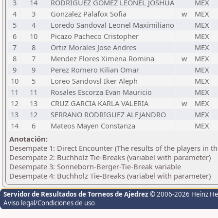
3
14
RODRIGUEZ GOMEZ LEONEL JOSHUA
MEX
4
3
Gonzalez Palafox Sofia
w
MEX
5
4
Loredo Sandoval Leonel Maximiliano
MEX
6
10
Picazo Pacheco Cristopher
MEX
7
8
Ortiz Morales Jose Andres
MEX
8
7
Mendez Flores Ximena Romina
w
MEX
9
9
Perez Romero Kilian Omar
MEX
10
5
Loreo Sandovsl Iker Aleph
MEX
11
11
Rosales Escorza Evan Mauricio
MEX
12
13
CRUZ GARCIA KARLA VALERIA
w
MEX
13
12
SERRANO RODRIGUEZ ALEJANDRO
MEX
14
6
Mateos Mayen Constanza
MEX
Anotación:
Desempate 1: Direct Encounter (The results of the players in t
Desempate 2: Buchholz Tie-Breaks (variabel with parameter)
Desempate 3: Sonneborn-Berger-Tie-Break variable
Desempate 4: Buchholz Tie-Breaks (variabel with parameter)
Servidor de Resultados de Torneos de Ajedrez
© 2006-2026 Heinz H
Aviso legal/Condiciones de uso