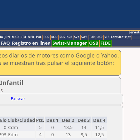
Servert
TA
JPN
MKD
LTU
NED
POL
POR
ROU
RUS
SRB
SVK
SWE
TUR
UKR
VIE
FontSize:11pt
FAQ
Registro en línea
Swiss-Manager
ÖSB
FIDE
aneos diarios de motores como Google o Yahoo,
 se muestran tras pulsar el siguiente botón:
Infantil
ES
Buscar
Elo
Club/Ciudad
Pts.
Des 1
Des 2
Des 3
Des 4
0
Cdm
5
0
13,5
14
11,5
293
Edm
4
0
13
8,5
12,5