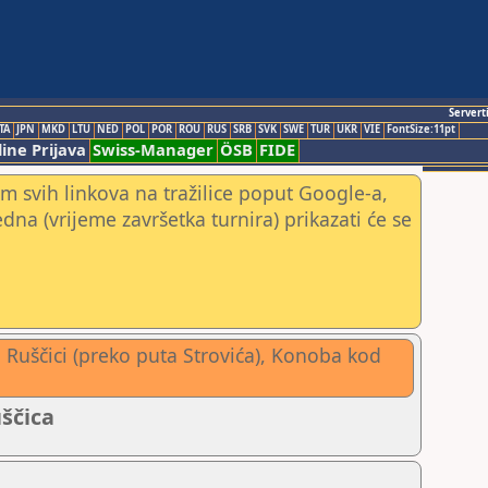
Servert
TA
JPN
MKD
LTU
NED
POL
POR
ROU
RUS
SRB
SVK
SWE
TUR
UKR
VIE
FontSize:11pt
ine Prijava
Swiss-Manager
ÖSB
FIDE
m svih linkova na tražilice poput Google-a,
jedna (vrijeme završetka turnira) prikazati će se
u Ruščici (preko puta Strovića), Konoba kod
uščica