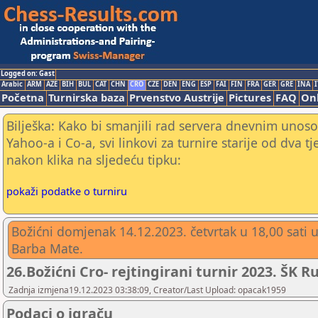
Logged on: Gast
Arabic
ARM
AZE
BIH
BUL
CAT
CHN
CRO
CZE
DEN
ENG
ESP
FAI
FIN
FRA
GER
GRE
INA
I
Početna
Turnirska baza
Prvenstvo Austrije
Pictures
FAQ
Onl
Bilješka: Kako bi smanjili rad servera dnevnim unoso
Yahoo-a i Co-a, svi linkovi za turnire starije od dva t
nakon klika na sljedeću tipku:
pokaži podatke o turniru
Božićni domjenak 14.12.2023. četvrtak u 18,00 sati 
Barba Mate.
26.Božićni Cro- rejtingirani turnir 2023. ŠK R
Zadnja izmjena19.12.2023 03:38:09, Creator/Last Upload: opacak1959
Podaci o igraču