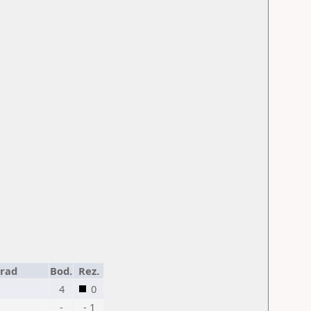
rad
Bod.
Rez.
4
0
-
- 1