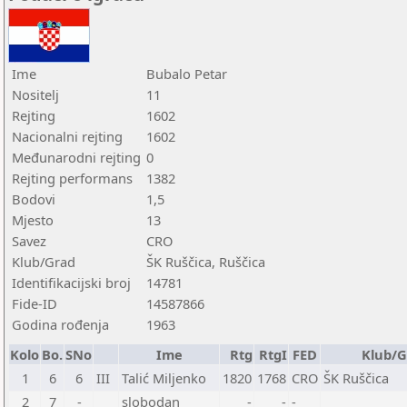
Ime
Bubalo Petar
Nositelj
11
Rejting
1602
Nacionalni rejting
1602
Međunarodni rejting
0
Rejting performans
1382
Bodovi
1,5
Mjesto
13
Savez
CRO
Klub/Grad
ŠK Ruščica, Ruščica
Identifikacijski broj
14781
Fide-ID
14587866
Godina rođenja
1963
Kolo
Bo.
SNo
Ime
Rtg
RtgI
FED
Klub/G
1
6
6
III
Talić Miljenko
1820
1768
CRO
ŠK Ruščica
2
7
-
slobodan
-
-
-