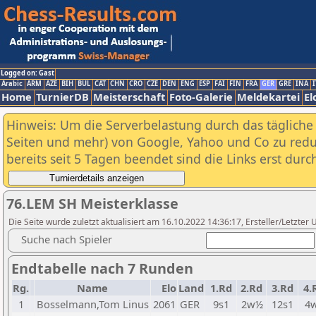
Logged on: Gast
Arabic
ARM
AZE
BIH
BUL
CAT
CHN
CRO
CZE
DEN
ENG
ESP
FAI
FIN
FRA
GER
GRE
INA
I
Home
TurnierDB
Meisterschaft
Foto-Galerie
Meldekartei
El
Hinweis: Um die Serverbelastung durch das tägliche D
Seiten und mehr) von Google, Yahoo und Co zu reduz
bereits seit 5 Tagen beendet sind die Links erst dur
76.LEM SH Meisterklasse
Die Seite wurde zuletzt aktualisiert am 16.10.2022 14:36:17, Ersteller/Letzte
Suche nach Spieler
Endtabelle nach 7 Runden
Rg.
Name
Elo
Land
1.Rd
2.Rd
3.Rd
4.
1
Bosselmann,Tom Linus
2061
GER
9s1
2w½
12s1
4