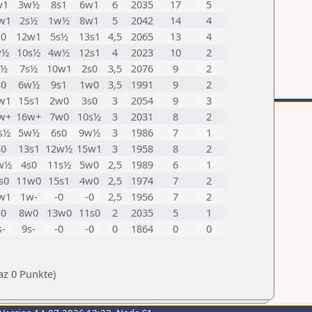
w1
3w½
8s1
6w1
6
2035
17
5
w1
2s½
1w½
8w1
5
2042
14
4
s0
12w1
5s½
13s1
4,5
2065
13
4
w½
10s½
4w½
12s1
4
2023
10
2
s½
7s½
10w1
2s0
3,5
2076
9
2
s0
6w½
9s1
1w0
3,5
1991
9
2
w1
15s1
2w0
3s0
3
2054
9
3
w+
16w+
7w0
10s½
3
2031
8
2
s½
5w½
6s0
9w½
3
1986
7
1
s0
13s1
12w½
15w1
3
1958
8
2
w½
4s0
11s½
5w0
2,5
1989
6
1
s0
11w0
15s1
4w0
2,5
1974
7
2
w1
1w-
-0
-0
2,5
1956
7
2
s0
8w0
13w0
11s0
2
2035
5
1
s-
9s-
-0
-0
0
1864
0
0
az 0 Punkte)