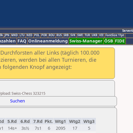
Servert
TA
JPN
MKD
LTU
NED
POL
POR
ROU
RUS
SRB
SVK
SWE
TUR
UKR
VIE
FontSize:11pt
ozahlen
FAQ
Onlineanmeldung
Swiss-Manager
ÖSB
FIDE
urchforsten aller Links (täglich 100.000
ieren, werden bei allen Turnieren, die
ch folgenden Knopf angezeigt:
r Upload: Swiss-Chess 323215
Suchen
Rd
5.Rd
6.Rd
7.Rd
Pkt.
Wtg1
Wtg2
Wtg3
w1
14s+
3s½
7s1
6
2095
17
5