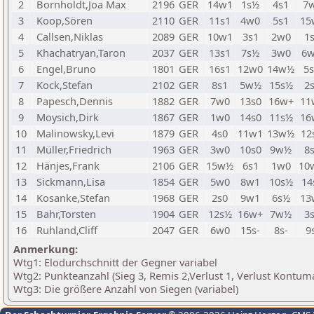
2
Bornholdt,Joa Max
2196
GER
14w1
1s½
4s1
7
3
Koop,Sören
2110
GER
11s1
4w0
5s1
15
4
Callsen,Niklas
2089
GER
10w1
3s1
2w0
1
5
Khachatryan,Taron
2037
GER
13s1
7s½
3w0
6
6
Engel,Bruno
1801
GER
16s1
12w0
14w½
5
7
Kock,Stefan
2102
GER
8s1
5w½
15s½
2
8
Papesch,Dennis
1882
GER
7w0
13s0
16w+
11
9
Moysich,Dirk
1867
GER
1w0
14s0
11s½
16
10
Malinowsky,Levi
1879
GER
4s0
11w1
13w½
12
11
Müller,Friedrich
1963
GER
3w0
10s0
9w½
8
12
Hänjes,Frank
2106
GER
15w½
6s1
1w0
10
13
Sickmann,Lisa
1854
GER
5w0
8w1
10s½
14
14
Kosanke,Stefan
1968
GER
2s0
9w1
6s½
13
15
Bahr,Torsten
1904
GER
12s½
16w+
7w½
3
16
Ruhland,Cliff
2047
GER
6w0
15s-
8s-
9
Anmerkung:
Wtg1: Elodurchschnitt der Gegner variabel
Wtg2: Punkteanzahl (Sieg 3, Remis 2,Verlust 1, Verlust Kontum
Wtg3: Die größere Anzahl von Siegen (variabel)