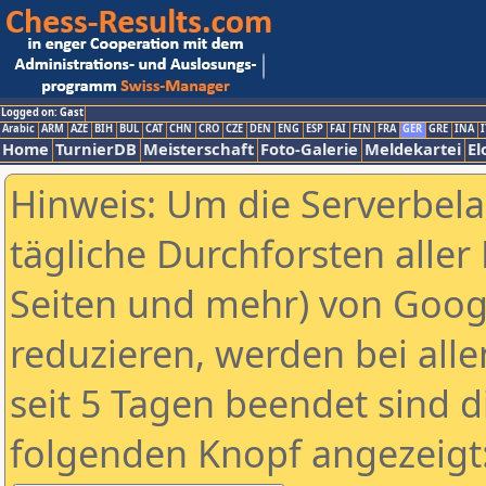
Logged on: Gast
Arabic
ARM
AZE
BIH
BUL
CAT
CHN
CRO
CZE
DEN
ENG
ESP
FAI
FIN
FRA
GER
GRE
INA
I
Home
TurnierDB
Meisterschaft
Foto-Galerie
Meldekartei
El
Hinweis: Um die Serverbel
tägliche Durchforsten aller 
Seiten und mehr) von Goog
reduzieren, werden bei alle
seit 5 Tagen beendet sind d
folgenden Knopf angezeigt