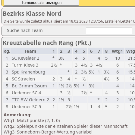
Bezirks Klasse Nord
Die Seite wurde zuletzt aktualisiert am 18.02.2023 12:37:56, Ersteller/Letzte
Suche nach Team
Kreuztabelle nach Rang (Pkt.)
Rg.
Team
1
2
3
4
5
6
7
8
Wtg1
Wt
1
SC Kevelaer 2
*
3½
4
5
4
5
10
21,
2
Turm Kleve 3
2½
*
3
4½
3
4½
6
17,
3
Spr. Kranenburg
*
2
3½
5½
1
3½
6
15,
4
SC Straelen
2
3
4
*
½
4½
5
14
5
Br. Grimm Issum
1
1½
2½
5½
*
3½
4
14
6
Uedemer SC 4
3
½
2½
*
4
3
10
7
TTC BW Geldern 2
2
1½
5
*
2
2
10,
8
Uedemer SC 5
1
2½
1½
1
4
*
2
10
Anmerkung:
Wtg1: Matchpunkte (2, 1, 0)
Wtg2: Spielepunkte der einzelnen Spieler dieser Mannschaft
Wtg3: Sonneborn-Berger-Wertung variabel