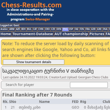
Logged on: Gast
Arabic
ARM
AZE
BIH
BUL
CAT
CHN
CRO
CZE
DEN
ENG
ESP
FAI
FIN
FRA
GER
GRE
INA
I
Home
Tournament-Database
AUT championship
Pictures
F
Note: To reduce the server load by daily scanning of a
search engines like Google, Yahoo and Co, all links 
are shown after clicking the following button:
საკვალიფიკაციო ტურნირი V თანრიგზე
Last update 24.10.2022 19:03:24, Creator/Last Upload: Georgian Chess Clubs
Search for player
Final Ranking after 7 Rounds
Rk.
SNo
Name
FED
Rtg
Club
1
21
თებიძე კახი
GEO
0
მახაჭაძე ნე