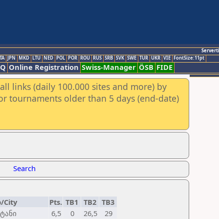
Servert
TA
JPN
MKD
LTU
NED
POL
POR
ROU
RUS
SRB
SVK
SWE
TUR
UKR
VIE
FontSize:11pt
AQ
Online Registration
Swiss-Manager
ÖSB
FIDE
ll links (daily 100.000 sites and more) by
for tournaments older than 5 days (end-date)
Search
/City
Pts.
TB1
TB2
TB3
სტანი
6,5
0
26,5
29