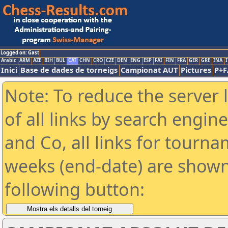
Logged on: Gast
Arabic
ARM
AZE
BIH
BUL
CAT
CHN
CRO
CZE
DEN
ENG
ESP
FAI
FIN
FRA
GER
GRE
INA
I
Inici
Base de dades de torneigs
Campionat AUT
Pictures
P+F
Note: To reduce the server 
of all links by search engin
and Co, all links for tourn
weeks (end-date) are shown 
following button: