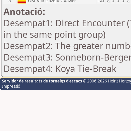
8
GM
Vila Gazquez Xavier
CAT
½
0
0
0
½
Anotació:
Desempat1: Direct Encounter (T
in the same point group)
Desempat2: The greater number 
Desempat3: Sonneborn-Berger-
Desempat4: Koya Tie-Break
Servidor de resultats de torneigs d'escacs
© 2006-2026 Heinz Herzo
Impressió