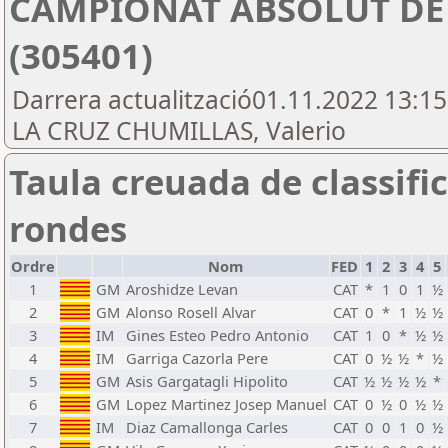
CAMPIONAT ABSOLUT DE
(305401)
Darrera actualització01.11.2022 13:1
LA CRUZ CHUMILLAS, Valerio
Taula creuada de classific
rondes
Ordre
Nom
FED
1
2
3
4
5
1
GM
Aroshidze Levan
CAT
*
1
0
1
½
2
GM
Alonso Rosell Alvar
CAT
0
*
1
½
½
3
IM
Gines Esteo Pedro Antonio
CAT
1
0
*
½
½
4
IM
Garriga Cazorla Pere
CAT
0
½
½
*
½
5
GM
Asis Gargatagli Hipolito
CAT
½
½
½
½
*
6
GM
Lopez Martinez Josep Manuel
CAT
0
½
0
½
½
7
IM
Diaz Camallonga Carles
CAT
0
0
1
0
½