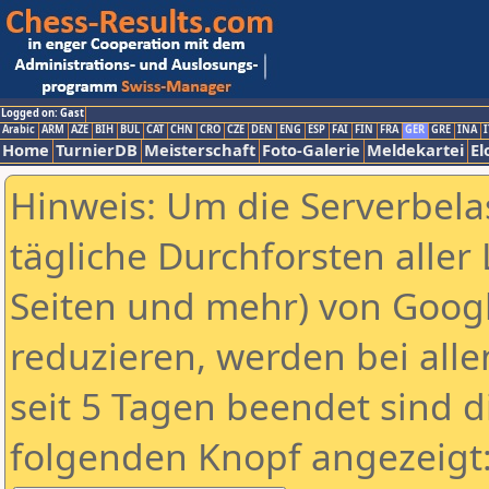
Logged on: Gast
Arabic
ARM
AZE
BIH
BUL
CAT
CHN
CRO
CZE
DEN
ENG
ESP
FAI
FIN
FRA
GER
GRE
INA
I
Home
TurnierDB
Meisterschaft
Foto-Galerie
Meldekartei
El
Hinweis: Um die Serverbela
tägliche Durchforsten aller 
Seiten und mehr) von Goog
reduzieren, werden bei alle
seit 5 Tagen beendet sind d
folgenden Knopf angezeigt