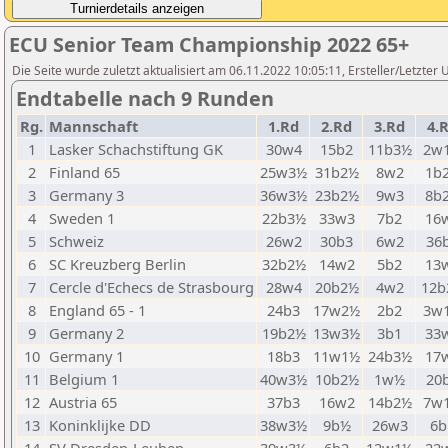
ECU Senior Team Championship 2022 65+
Die Seite wurde zuletzt aktualisiert am 06.11.2022 10:05:11, Ersteller/Let
Endtabelle nach 9 Runden
Rg.
Mannschaft
1.Rd
2.Rd
3.Rd
4.
1
Lasker Schachstiftung GK
30w4
15b2
11b3½
2w
2
Finland 65
25w3½
31b2½
8w2
1b
3
Germany 3
36w3½
23b2½
9w3
8b
4
Sweden 1
22b3½
33w3
7b2
16
5
Schweiz
26w2
30b3
6w2
36
6
SC Kreuzberg Berlin
32b2½
14w2
5b2
13
7
Cercle d'Echecs de Strasbourg
28w4
20b2½
4w2
12b
8
England 65 - 1
24b3
17w2½
2b2
3w
9
Germany 2
19b2½
13w3½
3b1
33
10
Germany 1
18b3
11w1½
24b3½
17
11
Belgium 1
40w3½
10b2½
1w½
20
12
Austria 65
37b3
16w2
14b2½
7w
13
Koninklijke DD
38w3½
9b½
26w3
6b