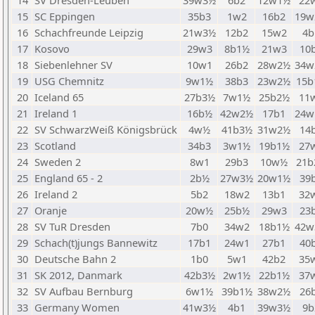
14
SV Dresden-Leuben
39w3½
6b2
12w1½
22
15
SC Eppingen
35b3
1w2
16b2
19w
16
Schachfreunde Leipzig
21w3½
12b2
15w2
4b
17
Kosovo
29w3
8b1½
21w3
10
18
Siebenlehner SV
10w1
26b2
28w2½
34w
19
USG Chemnitz
9w1½
38b3
23w2½
15b
20
Iceland 65
27b3½
7w1½
25b2½
11
21
Ireland 1
16b½
42w2½
17b1
24w
22
SV SchwarzWeiß Königsbrück
4w½
41b3½
31w2½
14
23
Scotland
34b3
3w1½
19b1½
27
24
Sweden 2
8w1
29b3
10w½
21b
25
England 65 - 2
2b½
27w3½
20w1½
39
26
Ireland 2
5b2
18w2
13b1
32
27
Oranje
20w½
25b½
29w3
23
28
SV TuR Dresden
7b0
34w2
18b1½
42w
29
Schach(t)jungs Bannewitz
17b1
24w1
27b1
40
30
Deutsche Bahn 2
1b0
5w1
42b2
35
31
SK 2012, Danmark
42b3½
2w1½
22b1½
37
32
SV Aufbau Bernburg
6w1½
39b1½
38w2½
26
33
Germany Women
41w3½
4b1
39w3½
9b