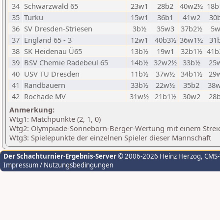
34
Schwarzwald 65
23w1
28b2
40w2½
18b
35
Turku
15w1
36b1
41w2
30
36
SV Dresden-Striesen
3b½
35w3
37b2½
5w
37
England 65 - 3
12w1
40b3½
36w1½
31
38
SK Heidenau Ü65
13b½
19w1
32b1½
41b
39
BSV Chemie Radebeul 65
14b½
32w2½
33b½
25
40
USV TU Dresden
11b½
37w½
34b1½
29
41
Randbauern
33b½
22w½
35b2
38
42
Rochade MV
31w½
21b1½
30w2
28
Anmerkung:
Wtg1: Matchpunkte (2, 1, 0)
Wtg2: Olympiade-Sonneborn-Berger-Wertung mit einem Streich
Wtg3: Spielepunkte der einzelnen Spieler dieser Mannschaft
Der Schachturnier-Ergebnis-Server
© 2006-2026 Heinz Herzog
, CMS
Impressum / Nutzungsbedingungen