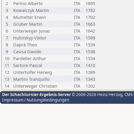
2
Perino Alberto
ITA
1895
3
Kowalczyk Martin
ITA
1782
4
Mumelter Erwin
ITA
1702
5
Gruber Martin
ITA
1663
6
Unterweger Jonas
ITA
1642
7
Hulinskyy Viktor
ITA
1599
8
Daprà Theo
ITA
1539
9
Casisa Davide
ITA
1538
10
Pardeller Arthur
ITA
1534
11
Sartore Pascal
ITA
1410
12
Unterhofer Herwig
ITA
1389
13
Martini Tranquillo
ITA
1343
14
Unterweger Christian
ITA
1202
Der Schachturnier-Ergebnis-Server
© 2006-2026 Heinz Herzog
, CMS
Impressum / Nutzungsbedingungen