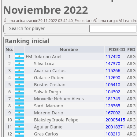
Noviembre 2022
Última actualización29.11.2022 03:42:40, Propietario/Última carga: AI Leand
Search for player
Ranking inicial
No.
Nombre
FIDE-ID
FED
1
FM
Tokman Ariel
117420
ARG
2
Silva Luca
147370
ARG
3
Axarlian Carlos
115266
ARG
4
Galarce Ruben
112690
ARG
5
Bustos Cristian
106410
ARG
6
Salvati Diego
104302
ARG
7
Minvielle Nehuen Alexis
181749
ARG
8
Sardi Mariano
126365
ARG
9
Moreno Dario
167002
ARG
10
Blaksley Iraola Felipe
20005415
ARG
11
Aguilar Daniel
20018371
ARG
12
Gras Carlos
108219
ARG