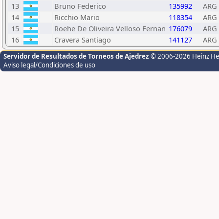
13
Bruno Federico
135992
ARG
14
Ricchio Mario
118354
ARG
15
Roehe De Oliveira Velloso Fernan
176079
ARG
16
Cravera Santiago
141127
ARG
Servidor de Resultados de Torneos de Ajedrez
© 2006-2026 Heinz H
Aviso legal/Condiciones de uso