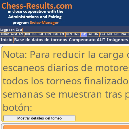
Logged on: Gast
Arabic
ARM
AZE
BIH
BUL
CAT
CHN
CRO
CZE
DEN
ENG
ESP
FAI
FIN
FRA
GER
GRE
INA
I
Inicio
Base de datos de torneos
Campeonato AUT
Imágenes
Nota: Para reducir la carga 
escaneos diarios de motor
todos los torneos finalizad
semanas se muestran tras p
botón: