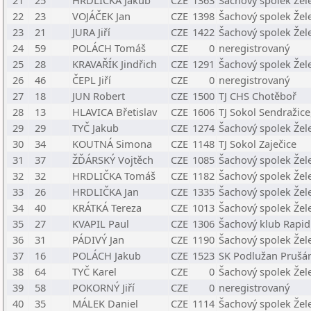
21
25
HRDLIČKA Jakub
CZE
1363
Šachový spolek Žel
22
23
VOJÁČEK Jan
CZE
1398
Šachový spolek Žel
23
21
JURA Jiří
CZE
1422
Šachový spolek Žel
24
59
POLÁCH Tomáš
CZE
0
neregistrovaný
25
28
KRAVAŘÍK Jindřich
CZE
1291
Šachový spolek Žel
26
46
ČEPL Jiří
CZE
0
neregistrovaný
27
18
JUN Robert
CZE
1500
TJ CHS Chotěboř
28
13
HLAVICA Břetislav
CZE
1606
TJ Sokol Sendražice,
29
29
TYČ Jakub
CZE
1274
Šachový spolek Žel
30
34
KOUTNÁ Simona
CZE
1148
TJ Sokol Zaječice
31
37
ŽĎÁRSKÝ Vojtěch
CZE
1085
Šachový spolek Žel
32
32
HRDLIČKA Tomáš
CZE
1182
Šachový spolek Žel
33
26
HRDLIČKA Jan
CZE
1335
Šachový spolek Žel
34
40
KRÁTKÁ Tereza
CZE
1013
Šachový spolek Žel
35
27
KVAPIL Paul
CZE
1306
Šachový klub Rapid 
36
31
PÁDIVÝ Jan
CZE
1190
Šachový spolek Žel
37
16
POLÁCH Jakub
CZE
1523
SK Podlužan Prušán
38
64
TYČ Karel
CZE
0
Šachový spolek Žel
39
58
POKORNÝ Jiří
CZE
0
neregistrovaný
40
35
MÁLEK Daniel
CZE
1114
Šachový spolek Žel