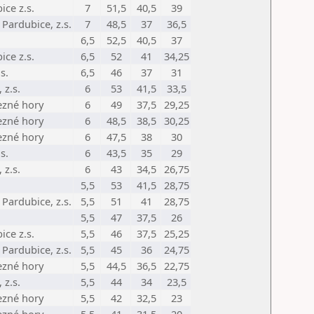
ce z.s.
7
51,5
40,5
39
Pardubice, z.s.
7
48,5
37
36,5
6,5
52,5
40,5
37
ce z.s.
6,5
52
41
34,25
s.
6,5
46
37
31
 z.s.
6
53
41,5
33,5
ezné hory
6
49
37,5
29,25
ezné hory
6
48,5
38,5
30,25
ezné hory
6
47,5
38
30
s.
6
43,5
35
29
 z.s.
6
43
34,5
26,75
5,5
53
41,5
28,75
Pardubice, z.s.
5,5
51
41
28,75
5,5
47
37,5
26
ce z.s.
5,5
46
37,5
25,25
Pardubice, z.s.
5,5
45
36
24,75
ezné hory
5,5
44,5
36,5
22,75
 z.s.
5,5
44
34
23,5
ezné hory
5,5
42
32,5
23