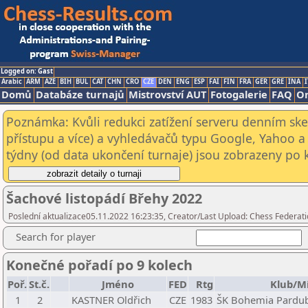
Logged on: Gast
Arabic
ARM
AZE
BIH
BUL
CAT
CHN
CRO
CZE
DEN
ENG
ESP
FAI
FIN
FRA
GER
GRE
INA
I
Domů
Databáze turnajů
Mistrovství AUT
Fotogalerie
FAQ
On
Poznámka: Kvůli redukci zatížení serveru denním s
přístupu a více) a vyhledávačů typu Google, Yahoo a 
týdny (od data ukončení turnaje) jsou zobrazeny po kl
Šachové listopádí Břehy 2022
Poslední aktualizace05.11.2022 16:23:35, Creator/Last Upload: Chess Federati
Search for player
Konečné pořadí po 9 kolech
Poř.
St.č.
Jméno
FED
Rtg
Klub/Mí
1
2
KASTNER Oldřich
CZE
1983
ŠK Bohemia Pardubi