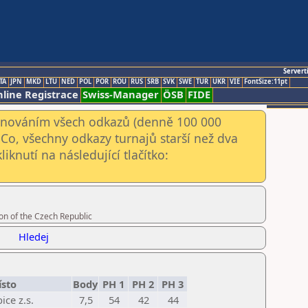
Servert
TA
JPN
MKD
LTU
NED
POL
POR
ROU
RUS
SRB
SVK
SWE
TUR
UKR
VIE
FontSize:11pt
line Registrace
Swiss-Manager
ÖSB
FIDE
kenováním všech odkazů (denně 100 000
Co, všechny odkazy turnajů starší než dva
iknutí na následující tlačítko:
on of the Czech Republic
Hledej
sto
Body
PH 1
PH 2
PH 3
ce z.s.
7,5
54
42
44