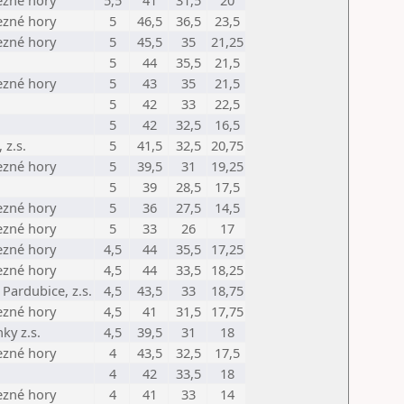
ezné hory
5,5
41
31,5
20
ezné hory
5
46,5
36,5
23,5
ezné hory
5
45,5
35
21,25
5
44
35,5
21,5
ezné hory
5
43
35
21,5
5
42
33
22,5
5
42
32,5
16,5
 z.s.
5
41,5
32,5
20,75
ezné hory
5
39,5
31
19,25
5
39
28,5
17,5
ezné hory
5
36
27,5
14,5
ezné hory
5
33
26
17
ezné hory
4,5
44
35,5
17,25
ezné hory
4,5
44
33,5
18,25
Pardubice, z.s.
4,5
43,5
33
18,75
ezné hory
4,5
41
31,5
17,75
ky z.s.
4,5
39,5
31
18
ezné hory
4
43,5
32,5
17,5
4
42
33,5
18
ezné hory
4
41
33
14