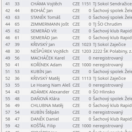
41
33
CHÁMA Vojtěch
CZE
1151
TJ Sokol Sendražice,
42
44
BOHÁČ Jan
CZE
0
Šachový spolek Žel
43
63
STANĚK Tomáš
CZE
0
Šachový spolek Žel
44
65
ZIMMERMANN Jošt
CZE
0
TJ ŠO Chrudim
45
62
SEMERÁD Vít
CZE
0
Šachový klub Rapid 
46
61
SEMERÁD Jan
CZE
0
Šachový klub Rapid 
47
39
KŘIVSKÝ Jan
CZE
1023
TJ Sokol Zaječice
48
30
NEŠPŮREK Vojtěch
CZE
1203
2222 ŠK Polabiny, z.
49
56
MACHÁČEK Karel
CZE
0
neregistrovaný
50
41
KOŘÍNEK Adam
CZE
1000
neregistrovaný
51
53
KUBÍN Jan
CZE
0
Šachový spolek Žel
52
36
KŘIVSKÝ Matěj
CZE
1113
TJ Sokol Zaječice
53
55
Le Hoang Nam Aleš
CZE
0
neregistrovaný
54
43
ADÁMEK Alexander
CZE
0
ŠO Hlinsko
55
48
DAŇOVÁ Klára
CZE
0
Šachový spolek Žel
56
49
CHLUBNA Matěj
CZE
0
Šachový klub Rapid 
57
54
KUBÍN Štěpán
CZE
0
neregistrovaný
58
47
DANĚK Daniel
CZE
0
Šachový klub Rapid 
59
42
KOŠŤÁL Filip
CZE
1000
neregistrovaný