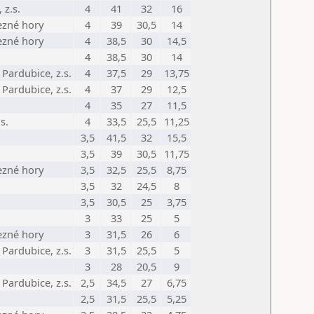
 z.s.
4
41
32
16
ezné hory
4
39
30,5
14
ezné hory
4
38,5
30
14,5
4
38,5
30
14
Pardubice, z.s.
4
37,5
29
13,75
Pardubice, z.s.
4
37
29
12,5
4
35
27
11,5
s.
4
33,5
25,5
11,25
3,5
41,5
32
15,5
3,5
39
30,5
11,75
ezné hory
3,5
32,5
25,5
8,75
3,5
32
24,5
8
3,5
30,5
25
3,75
3
33
25
5
ezné hory
3
31,5
26
6
Pardubice, z.s.
3
31,5
25,5
5
3
28
20,5
9
Pardubice, z.s.
2,5
34,5
27
6,75
2,5
31,5
25,5
5,25