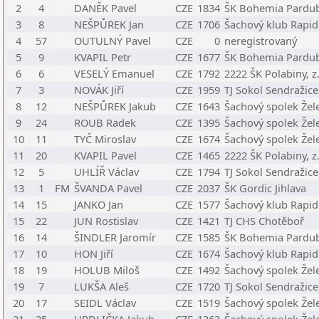
2
4
DANĚK Pavel
CZE
1834
ŠK Bohemia Pardubi
3
8
NEŠPŮREK Jan
CZE
1706
Šachový klub Rapid 
4
57
OUTULNÝ Pavel
CZE
0
neregistrovaný
5
9
KVAPIL Petr
CZE
1677
ŠK Bohemia Pardubi
6
6
VESELÝ Emanuel
CZE
1792
2222 ŠK Polabiny, z.
7
3
NOVÁK Jiří
CZE
1959
TJ Sokol Sendražice,
8
12
NEŠPŮREK Jakub
CZE
1643
Šachový spolek Žel
9
24
ROUB Radek
CZE
1395
Šachový spolek Žel
10
11
TYČ Miroslav
CZE
1674
Šachový spolek Žel
11
20
KVAPIL Pavel
CZE
1465
2222 ŠK Polabiny, z.
12
5
UHLÍŘ Václav
CZE
1794
TJ Sokol Sendražice,
13
1
FM
ŠVANDA Pavel
CZE
2037
ŠK Gordic Jihlava
14
15
JANKO Jan
CZE
1577
Šachový klub Rapid 
15
22
JUN Rostislav
CZE
1421
TJ CHS Chotěboř
16
14
ŠINDLER Jaromír
CZE
1585
ŠK Bohemia Pardubi
17
10
HON Jiří
CZE
1674
Šachový klub Rapid 
18
19
HOLUB Miloš
CZE
1492
Šachový spolek Žel
19
7
LUKŠA Aleš
CZE
1720
TJ Sokol Sendražice,
20
17
SEIDL Václav
CZE
1519
Šachový spolek Žel