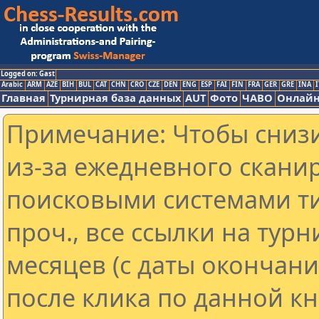
Logged on: Gast
Arabic
ARM
AZE
BIH
BUL
CAT
CHN
CRO
CZE
DEN
ENG
ESP
FAI
FIN
FRA
GER
GRE
INA
I
Главная
Турнирная база данных
AUT
Фото
ЧАВО
Онлайн
Примечание: Чтобы снизи
из-за ежедневного скани
поисковыми системами ти
проч., все ссылки на тур
месяцев (с даты окончан
после клика по данной кн