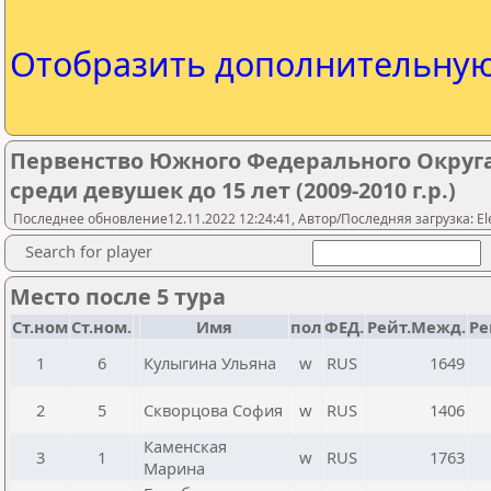
Отобразить дополнительну
Первенство Южного Федерального Округа
среди девушек до 15 лет (2009-2010 г.р.)
Последнее обновление12.11.2022 12:24:41, Автор/Последняя загрузка: Ele
Search for player
Место после 5 тура
Ст.ном
Ст.ном.
Имя
пол
ФЕД.
Рейт.Межд.
Ре
1
6
Кулыгина Ульяна
w
RUS
1649
2
5
Скворцова София
w
RUS
1406
Каменская
3
1
w
RUS
1763
Марина