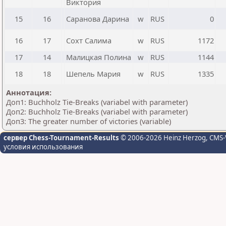
Виктория
15
16
Саранова Дарина
w
RUS
0
16
17
Сохт Салима
w
RUS
1172
17
14
Малицкая Полина
w
RUS
1144
18
18
Шепель Мария
w
RUS
1335
Аннотация:
Доп1: Buchholz Tie-Breaks (variabel with parameter)
Доп2: Buchholz Tie-Breaks (variabel with parameter)
Доп3: The greater number of victories (variable)
сервер Chess-Tournament-Results
© 2006-2026 Heinz Herzog
, CMS-
условия использования