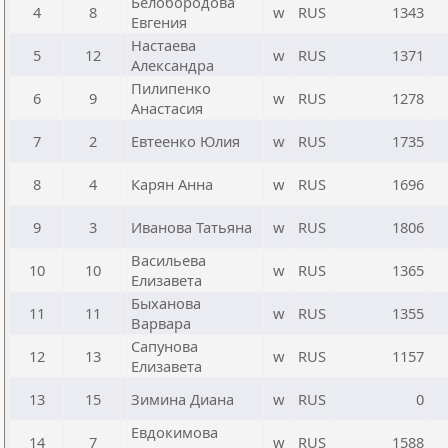
Белобородова
4
8
w
RUS
1343
Евгения
Настаева
5
12
w
RUS
1371
Александра
Пилипенко
6
9
w
RUS
1278
Анастасия
7
2
Евтеенко Юлия
w
RUS
1735
8
4
Карян Анна
w
RUS
1696
9
3
Иванова Татьяна
w
RUS
1806
Васильева
10
10
w
RUS
1365
Елизавета
Быханова
11
11
w
RUS
1355
Варвара
Сапунова
12
13
w
RUS
1157
Елизавета
13
15
Зимина Диана
w
RUS
0
Евдокимова
14
7
w
RUS
1588