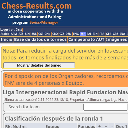
Logged on: Gast
Arabic
ARM
AZE
BIH
BUL
CAT
CHN
CRO
CZE
DEN
ENG
ESP
FAI
FIN
FRA
GER
GRE
INA
I
Inicio
Base de datos de torneos
Campeonato AUT
Imágenes
Nota: Para reducir la carga del servidor en los esc
todos los torneos finalizados hace más de 2 semanas
Por disposicion de los Organizadores, recordamos q
FNV sera de 4 personas x Equipo.
Liga Intergeneracional Rapid Fundacion Nav
Última actualización12.11.2022 23:18:18, Propietario/Última carga: Liga Nacio
Search for team
Clasificación después de la ronda 1
Rk.
No.Ini.
Equipo
Partidas
+
=
-
Des 