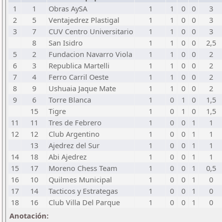
1
1
Obras AySA
1
1
0
0
3
2
5
Ventajedrez Plastigal
1
1
0
0
3
3
7
CUV Centro Universitario
1
1
0
0
3
8
San Isidro
1
1
0
0
2,5
5
2
Fundacion Navarro Viola
1
1
0
0
2
6
3
Republica Martelli
1
1
0
0
2
7
4
Ferro Carril Oeste
1
1
0
0
2
8
9
Ushuaia Jaque Mate
1
1
0
0
2
9
6
Torre Blanca
1
0
1
0
1,5
15
Tigre
1
0
1
0
1,5
11
11
Tres de Febrero
1
0
0
1
1
12
12
Club Argentino
1
0
0
1
1
13
Ajedrez del Sur
1
0
0
1
1
14
18
Abi Ajedrez
1
0
0
1
1
15
17
Moreno Chess Team
1
0
0
1
0,5
16
10
Quilmes Municipal
1
0
0
1
0
17
14
Tacticos y Estrategas
1
0
0
1
0
18
16
Club Villa Del Parque
1
0
0
1
0
Anotación: