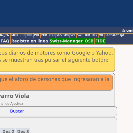
Servert
TA
JPN
MKD
LTU
NED
POL
POR
ROU
RUS
SRB
SVK
SWE
TUR
UKR
VIE
FontSize:11pt
FAQ
Registro en línea
Swiss-Manager
ÖSB
FIDE
aneos diarios de motores como Google o Yahoo,
 se muestran tras pulsar el siguiente botón:
ue el aforo de personas que ingresaran a la
arro Viola
nal de Ajedrez
Buscar
1
Des 2
Des 3