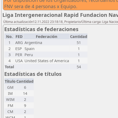
Por disposicion de los Organizadores, recordamos q
FNV sera de 4 personas x Equipo.
Liga Intergeneracional Rapid Fundacion Nav
Última actualización12.11.2022 23:18:18, Propietario/Última carga: Liga Nacio
Estadísticas de federaciones
No.
FED
Federación
Cantidad
1
ARG
Argentina
51
2
ESP
Spain
1
3
PER
Peru
1
4
USA
United States of America
1
Total
54
Estadísticas de títulos
Título
Cantidad
GM
6
IM
14
WIM
2
FM
9
CM
2
WCM
1