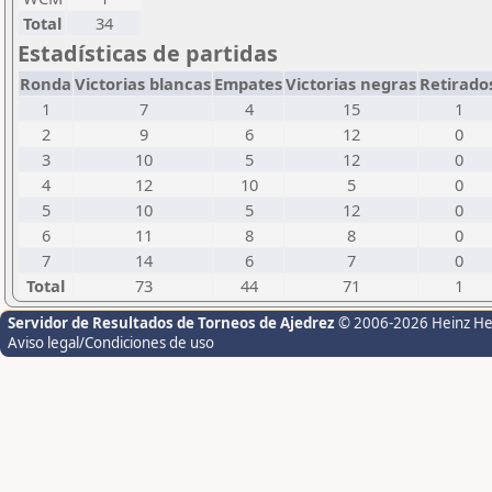
Total
34
Estadísticas de partidas
Ronda
Victorias blancas
Empates
Victorias negras
Retirado
1
7
4
15
1
2
9
6
12
0
3
10
5
12
0
4
12
10
5
0
5
10
5
12
0
6
11
8
8
0
7
14
6
7
0
Total
73
44
71
1
Servidor de Resultados de Torneos de Ajedrez
© 2006-2026 Heinz H
Aviso legal/Condiciones de uso