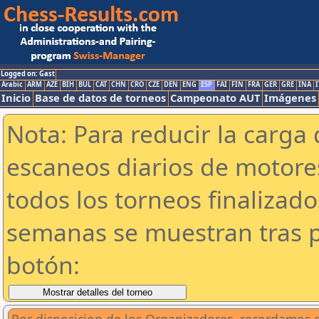
Logged on: Gast
Arabic
ARM
AZE
BIH
BUL
CAT
CHN
CRO
CZE
DEN
ENG
ESP
FAI
FIN
FRA
GER
GRE
INA
I
Inicio
Base de datos de torneos
Campeonato AUT
Imágenes
Nota: Para reducir la carga 
escaneos diarios de motor
todos los torneos finalizad
semanas se muestran tras p
botón: