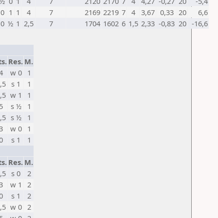
½
0
1
4
7
2120
2170
7
4
4,27
-0,27
20
-5,4
0
1
1
4
7
2169
2219
7
4
3,67
0,33
20
6,6
0
½
1
2,5
7
1704
1602
6
1,5
2,33
-0,83
20
-16,6
ts.
Res.
M.
4
w 0
1
,5
s 1
1
,5
w 1
1
5
s ½
1
,5
s ½
1
3
w 0
1
0
s 1
1
ts.
Res.
M.
,5
s 0
2
3
w 1
2
0
s 1
2
,5
w 0
2