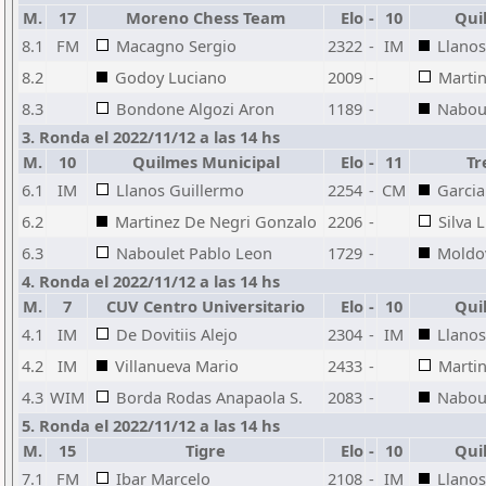
M.
17
Moreno Chess Team
Elo
-
10
Qui
8.1
FM
Macagno Sergio
2322
-
IM
Llanos
8.2
Godoy Luciano
2009
-
Marti
8.3
Bondone Algozi Aron
1189
-
Nabou
3. Ronda el 2022/11/12 a las 14 hs
M.
10
Quilmes Municipal
Elo
-
11
Tr
6.1
IM
Llanos Guillermo
2254
-
CM
Garcia
6.2
Martinez De Negri Gonzalo
2206
-
Silva 
6.3
Naboulet Pablo Leon
1729
-
Moldo
4. Ronda el 2022/11/12 a las 14 hs
M.
7
CUV Centro Universitario
Elo
-
10
Qui
4.1
IM
De Dovitiis Alejo
2304
-
IM
Llanos
4.2
IM
Villanueva Mario
2433
-
Marti
4.3
WIM
Borda Rodas Anapaola S.
2083
-
Nabou
5. Ronda el 2022/11/12 a las 14 hs
M.
15
Tigre
Elo
-
10
Qui
7.1
FM
Ibar Marcelo
2108
-
IM
Llanos