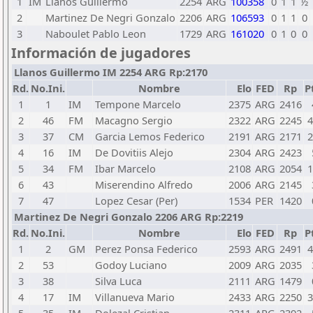
1
IM
Llanos Guillermo
2254
ARG
100358
0
1
1
½
2
Martinez De Negri Gonzalo
2206
ARG
106593
0
1
1
0
3
Naboulet Pablo Leon
1729
ARG
161020
0
1
0
0
Información de jugadores
Llanos Guillermo IM 2254 ARG Rp:2170
Rd.
No.Ini.
Nombre
Elo
FED
Rp
P
1
1
IM
Tempone Marcelo
2375
ARG
2416
2
46
FM
Macagno Sergio
2322
ARG
2245
4
3
37
CM
Garcia Lemos Federico
2191
ARG
2171
2
4
16
IM
De Dovitiis Alejo
2304
ARG
2423
5
34
FM
Ibar Marcelo
2108
ARG
2054
1
6
43
Miserendino Alfredo
2006
ARG
2145
7
47
Lopez Cesar (Per)
1534
PER
1420
Martinez De Negri Gonzalo 2206 ARG Rp:2219
Rd.
No.Ini.
Nombre
Elo
FED
Rp
P
1
2
GM
Perez Ponsa Federico
2593
ARG
2491
4
2
53
Godoy Luciano
2009
ARG
2035
3
38
Silva Luca
2111
ARG
1479
4
17
IM
Villanueva Mario
2433
ARG
2250
3