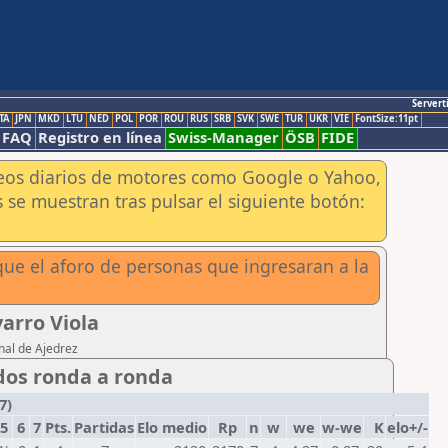
Servert
TA
JPN
MKD
LTU
NED
POL
POR
ROU
RUS
SRB
SVK
SWE
TUR
UKR
VIE
FontSize:11pt
FAQ
Registro en línea
Swiss-Manager
ÖSB
FIDE
aneos diarios de motores como Google o Yahoo,
 se muestran tras pulsar el siguiente botón:
ue el aforo de personas que ingresaran a la
arro Viola
nal de Ajedrez
dos ronda a ronda
7)
5
6
7
Pts.
Partidas
Elo medio
Rp
n
w
we
w-we
K
elo+/-