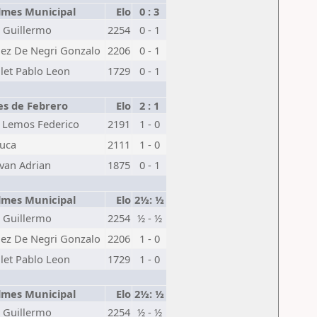
lmes Municipal
Elo
0 : 3
 Guillermo
2254
0 - 1
nez De Negri Gonzalo
2206
0 - 1
let Pablo Leon
1729
0 - 1
es de Febrero
Elo
2 : 1
 Lemos Federico
2191
1 - 0
Luca
2111
1 - 0
van Adrian
1875
0 - 1
lmes Municipal
Elo
2½: ½
 Guillermo
2254
½ - ½
nez De Negri Gonzalo
2206
1 - 0
let Pablo Leon
1729
1 - 0
lmes Municipal
Elo
2½: ½
 Guillermo
2254
½ - ½