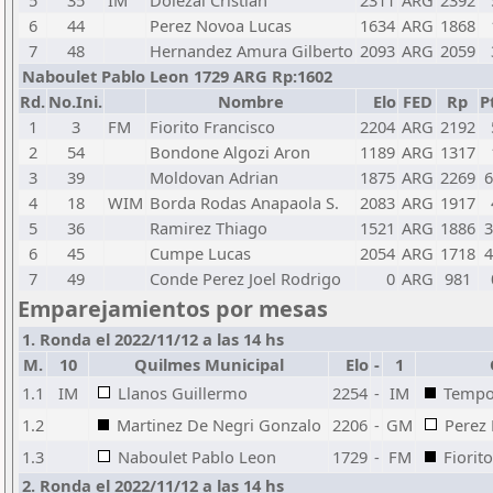
5
35
IM
Dolezal Cristian
2311
ARG
2392
6
44
Perez Novoa Lucas
1634
ARG
1868
7
48
Hernandez Amura Gilberto
2093
ARG
2059
Naboulet Pablo Leon 1729 ARG Rp:1602
Rd.
No.Ini.
Nombre
Elo
FED
Rp
P
1
3
FM
Fiorito Francisco
2204
ARG
2192
2
54
Bondone Algozi Aron
1189
ARG
1317
3
39
Moldovan Adrian
1875
ARG
2269
6
4
18
WIM
Borda Rodas Anapaola S.
2083
ARG
1917
5
36
Ramirez Thiago
1521
ARG
1886
3
6
45
Cumpe Lucas
2054
ARG
1718
4
7
49
Conde Perez Joel Rodrigo
0
ARG
981
Emparejamientos por mesas
1. Ronda el 2022/11/12 a las 14 hs
M.
10
Quilmes Municipal
Elo
-
1
1.1
IM
Llanos Guillermo
2254
-
IM
Tempo
1.2
Martinez De Negri Gonzalo
2206
-
GM
Perez
1.3
Naboulet Pablo Leon
1729
-
FM
Fiorit
2. Ronda el 2022/11/12 a las 14 hs