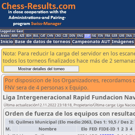
Logged on: Gast
Arabic
ARM
AZE
BIH
BUL
CAT
CHN
CRO
CZE
DEN
ENG
ESP
FAI
FIN
FRA
GER
GRE
INA
I
Inicio
Base de datos de torneos
Campeonato AUT
Imágenes
Nota: Para reducir la carga del servidor en los esc
todos los torneos finalizados hace más de 2 semanas
Por disposicion de los Organizadores, recordamos q
FNV sera de 4 personas x Equipo.
Liga Intergeneracional Rapid Fundacion Nav
Última actualización12.11.2022 23:18:18, Propietario/Última carga: Liga Nacio
Orden de fuerza de los equipos con resulta
10. Quilmes Municipal (Elo medio:2063, Des 1: 10,5 / Des 2: 
M.
Nombre
Elo
FED
FIDE-ID
1
2
3
4