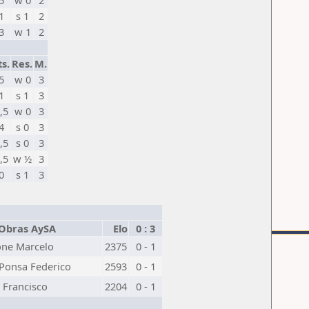
5
w 0
2
1
s 1
2
3
w 1
2
ts.
Res.
M.
5
w 0
3
1
s 1
3
,5
w 0
3
4
s 0
3
,5
s 0
3
,5
w ½
3
0
s 1
3
Obras AySA
Elo
0 : 3
ne Marcelo
2375
0 - 1
 Ponsa Federico
2593
0 - 1
o Francisco
2204
0 - 1