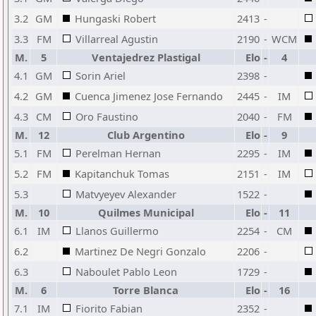
3.2
GM
Hungaski Robert
2413
-
3.3
FM
Villarreal Agustin
2190
-
WCM
M.
5
Ventajedrez Plastigal
Elo
-
4
4.1
GM
Sorin Ariel
2398
-
4.2
GM
Cuenca Jimenez Jose Fernando
2445
-
IM
4.3
CM
Oro Faustino
2040
-
FM
M.
12
Club Argentino
Elo
-
9
5.1
FM
Perelman Hernan
2295
-
IM
5.2
FM
Kapitanchuk Tomas
2151
-
IM
5.3
Matvyeyev Alexander
1522
-
M.
10
Quilmes Municipal
Elo
-
11
6.1
IM
Llanos Guillermo
2254
-
CM
6.2
Martinez De Negri Gonzalo
2206
-
6.3
Naboulet Pablo Leon
1729
-
M.
6
Torre Blanca
Elo
-
16
7.1
IM
Fiorito Fabian
2352
-