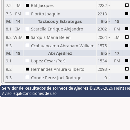
7.2
IM
Blit Jacques
2282
-
7.3
FM
Fiorito Joaquin
2213
-
M.
14
Tacticos y Estrategas
Elo
-
15
8.1
IM
Scarella Enrique Alejandro
2302
-
FM
8.2
WIM
Sarquis Maria Belen
2064
-
IM
8.3
Ccahuancama Abraham William
1575
-
M.
18
Abi Ajedrez
Elo
-
17
9.1
Lopez Cesar (Per)
1534
-
FM
9.2
Hernandez Amura Gilberto
2093
-
9.3
Conde Perez Joel Rodrigo
0
-
Servidor de Resultados de Torneos de Ajedrez
© 2006-2026 Heinz H
Aviso legal/Condiciones de uso