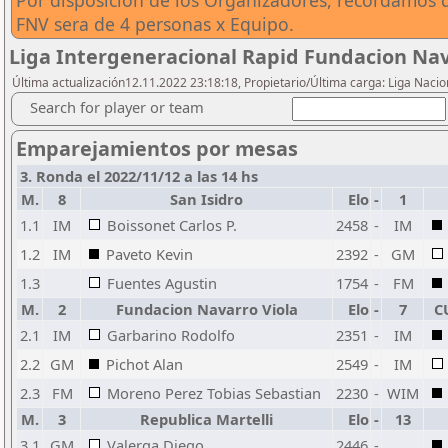
Por disposicion de los Organizadores, recordamos q
FNV sera de 4 personas x Equipo.
Liga Intergeneracional Rapid Fundacion Nav
Última actualización12.11.2022 23:18:18, Propietario/Última carga: Liga Nacio
Search for player or team
Emparejamientos por mesas
3. Ronda el 2022/11/12 a las 14 hs
M.
8
San Isidro
Elo
-
1
1.1
IM
Boissonet Carlos P.
2458
-
IM
1.2
IM
Paveto Kevin
2392
-
GM
1.3
Fuentes Agustin
1754
-
FM
M.
2
Fundacion Navarro Viola
Elo
-
7
C
2.1
IM
Garbarino Rodolfo
2351
-
IM
2.2
GM
Pichot Alan
2549
-
IM
2.3
FM
Moreno Perez Tobias Sebastian
2230
-
WIM
M.
3
Republica Martelli
Elo
-
13
3.1
GM
Valerga Diego
2446
-