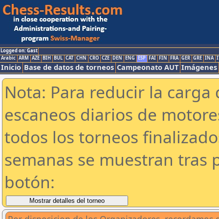
Logged on: Gast
Arabic
ARM
AZE
BIH
BUL
CAT
CHN
CRO
CZE
DEN
ENG
ESP
FAI
FIN
FRA
GER
GRE
INA
I
Inicio
Base de datos de torneos
Campeonato AUT
Imágenes
Nota: Para reducir la carga 
escaneos diarios de motor
todos los torneos finalizad
semanas se muestran tras p
botón: