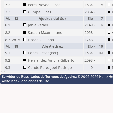
7.2
Perez Novoa Lucas
1634
-
FM
7.3
Cumpe Lucas
2054
-
M.
13
Ajedrez del Sur
Elo
-
17
8.1
Jabie Rafael
2149
-
FM
8.2
Sasson Maximiliano
2058
-
8.3
WCM
Bosco Giuliana
1748
-
M.
18
Abi Ajedrez
Elo
-
10
9.1
Lopez Cesar (Per)
1534
-
IM
9.2
Hernandez Amura Gilberto
2093
-
9.3
Conde Perez Joel Rodrigo
0
-
Servidor de Resultados de Torneos de Ajedrez
© 2006-2026 Heinz H
Aviso legal/Condiciones de uso