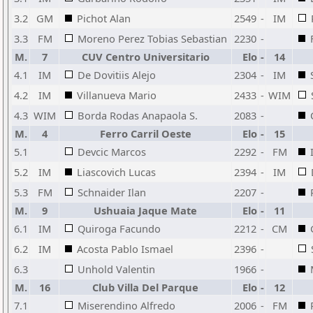
3.2
GM
Pichot Alan
2549
-
IM
3.3
FM
Moreno Perez Tobias Sebastian
2230
-
M.
7
CUV Centro Universitario
Elo
-
14
4.1
IM
De Dovitiis Alejo
2304
-
IM
4.2
IM
Villanueva Mario
2433
-
WIM
4.3
WIM
Borda Rodas Anapaola S.
2083
-
M.
4
Ferro Carril Oeste
Elo
-
15
5.1
Devcic Marcos
2292
-
FM
5.2
IM
Liascovich Lucas
2394
-
IM
5.3
FM
Schnaider Ilan
2207
-
M.
9
Ushuaia Jaque Mate
Elo
-
11
6.1
IM
Quiroga Facundo
2212
-
CM
6.2
IM
Acosta Pablo Ismael
2396
-
6.3
Unhold Valentin
1966
-
M.
16
Club Villa Del Parque
Elo
-
12
7.1
Miserendino Alfredo
2006
-
FM