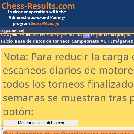
Logged on: Gast
Arabic
ARM
AZE
BIH
BUL
CAT
CHN
CRO
CZE
DEN
ENG
ESP
FAI
FIN
FRA
GER
GRE
INA
I
Inicio
Base de datos de torneos
Campeonato AUT
Imágenes
Nota: Para reducir la carga 
escaneos diarios de motor
todos los torneos finalizad
semanas se muestran tras p
botón: