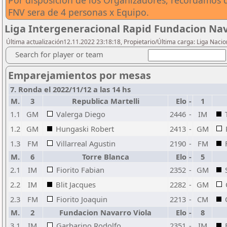
Por disposicion de los Organizadores, recordamos q
FNV sera de 4 personas x Equipo.
Liga Intergeneracional Rapid Fundacion Nav
Última actualización12.11.2022 23:18:18, Propietario/Última carga: Liga Nacio
Search for player or team
Emparejamientos por mesas
7. Ronda el 2022/11/12 a las 14 hs
M.
3
Republica Martelli
Elo
-
1
1.1
GM
Valerga Diego
2446
-
IM
1.2
GM
Hungaski Robert
2413
-
GM
1.3
FM
Villarreal Agustin
2190
-
FM
M.
6
Torre Blanca
Elo
-
5
2.1
IM
Fiorito Fabian
2352
-
GM
2.2
IM
Blit Jacques
2282
-
GM
2.3
FM
Fiorito Joaquin
2213
-
CM
M.
2
Fundacion Navarro Viola
Elo
-
8
3.1
IM
Garbarino Rodolfo
2351
-
IM