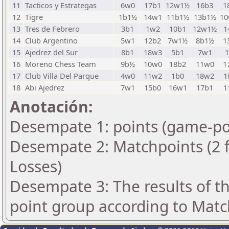
11
Tacticos y Estrategas
6w0
17b1
12w1½
16b3
1
12
Tigre
1b1½
14w1
11b1½
13b1½
1
13
Tres de Febrero
3b1
1w2
10b1
12w1½
1
14
Club Argentino
5w1
12b2
7w1½
8b1½
1
15
Ajedrez del Sur
8b1
18w3
5b1
7w1
16
Moreno Chess Team
9b½
10w0
18b2
11w0
1
17
Club Villa Del Parque
4w0
11w2
1b0
18w2
1
18
Abi Ajedrez
7w1
15b0
16w1
17b1
1
Anotación:
Desempate 1: points (game-po
Desempate 2: Matchpoints (2 fo
Losses)
Desempate 3: The results of t
point group according to Matc