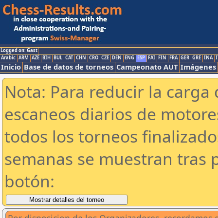
Logged on: Gast
Arabic
ARM
AZE
BIH
BUL
CAT
CHN
CRO
CZE
DEN
ENG
ESP
FAI
FIN
FRA
GER
GRE
INA
I
Inicio
Base de datos de torneos
Campeonato AUT
Imágenes
Nota: Para reducir la carga 
escaneos diarios de motor
todos los torneos finalizad
semanas se muestran tras p
botón: