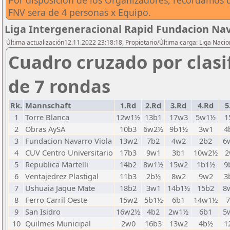
Por disposicion de los Organizadores, recordamos q
FNV sera de 4 personas x Equipo.
Liga Intergeneracional Rapid Fundacion Nav
Última actualización12.11.2022 23:18:18, Propietario/Última carga: Liga Nacio
Cuadro cruzado por clasi
de 7 rondas
Rk.
Mannschaft
1.Rd
2.Rd
3.Rd
4.Rd
5
1
Torre Blanca
12w1½
13b1
17w3
5w1½
1
2
Obras AySA
10b3
6w2½
9b1½
3w1
4
3
Fundacion Navarro Viola
13w2
7b2
4w2
2b2
6
4
CUV Centro Universitario
17b3
9w1
3b1
10w2½
5
Republica Martelli
14b2
8w1½
15w2
1b1½
9
6
Ventajedrez Plastigal
11b3
2b½
8w2
9w2
3
7
Ushuaia Jaque Mate
18b2
3w1
14b1½
15b2
8
8
Ferro Carril Oeste
15w2
5b1½
6b1
14w1½
9
San Isidro
16w2½
4b2
2w1½
6b1
5
10
Quilmes Municipal
2w0
16b3
13w2
4b½
1