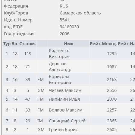
Федерация
RUS
Клуб/Город
Самарская область
Идент.Номер
5541
код FIDE
34189030
Год рождения
2006
Тур
Bo.
Ст.ном.
Имя
Рейт.Межд.
Рейт.Н
Рядченко
1
18
119
1295
14
Виктория
Дерягин
2
18
71
1687
14
Александр
Борисова
3
16
39
FM
2163
22
Екатерина
4
3
5
GM
Чигаев Максим
2556
26
5
14
47
FM
Липилин Илья
2070
21
6
11
33
FM
Волков Максим
2257
22
7
8
29
IM
Савицкий Сергей
2365
24
8
2
1
GM
Грачев Борис
2605
26