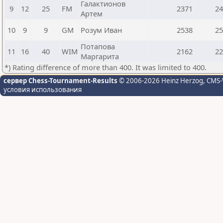
Галактионов
9
12
25
FM
2371
24
Артем
10
9
9
GM
Розум Иван
2538
25
Потапова
11
16
40
WIM
2162
22
Маргарита
*) Rating difference of more than 400. It was limited to 400.
сервер Chess-Tournament-Results
© 2006-2026 Heinz Herzog
, CMS-
условия использования