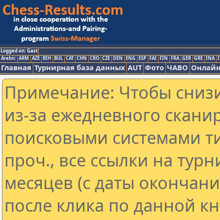
Logged on: Gast
Arabic
ARM
AZE
BIH
BUL
CAT
CHN
CRO
CZE
DEN
ENG
ESP
FAI
FIN
FRA
GER
GRE
INA
I
Главная
Турнирная база данных
AUT
Фото
ЧАВО
Онлайн
Примечание: Чтобы снизи
из-за ежедневного скани
поисковыми системами ти
проч., все ссылки на тур
месяцев (с даты окончан
после клика по данной кн