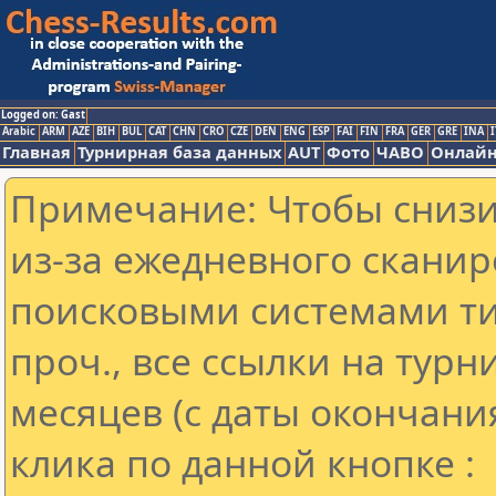
Logged on: Gast
Arabic
ARM
AZE
BIH
BUL
CAT
CHN
CRO
CZE
DEN
ENG
ESP
FAI
FIN
FRA
GER
GRE
INA
I
Главная
Турнирная база данных
AUT
Фото
ЧАВО
Онлайн
Примечание: Чтобы снизит
из-за ежедневного сканир
поисковыми системами ти
проч., все ссылки на тур
месяцев (с даты окончани
клика по данной кнопке :