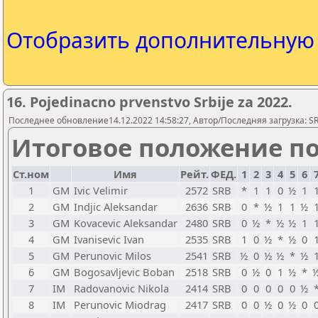
Отобразить дополнительну
16. Pojedinacno prvenstvo Srbije za 2022.
Последнее обновление14.12.2022 14:58:27, Автор/Последняя загрузка: SR
Итоговое положение по
Ст.ном
Имя
Рейт.
ФЕД.
1
2
3
4
5
6
1
GM
Ivic Velimir
2572
SRB
*
1
1
0
½
1
2
GM
Indjic Aleksandar
2636
SRB
0
*
½
1
1
½
3
GM
Kovacevic Aleksandar
2480
SRB
0
½
*
½
½
1
4
GM
Ivanisevic Ivan
2535
SRB
1
0
½
*
½
0
5
GM
Perunovic Milos
2541
SRB
½
0
½
½
*
½
6
GM
Bogosavljevic Boban
2518
SRB
0
½
0
1
½
*
7
IM
Radovanovic Nikola
2414
SRB
0
0
0
0
0
½
8
IM
Perunovic Miodrag
2417
SRB
0
0
½
0
½
0