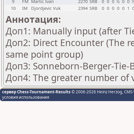
9
FM
Martic Ivan
2270
SRB
0
0
0
½
0
0
10
IM
Djordjevic Vuk
2394
SRB
0
0
0
0
0
1
Аннотация:
Доп1: Manually input (after T
Доп2: Direct Encounter (The re
same point group)
Доп3: Sonneborn-Berger-Tie-B
Доп4: The greater number of vi
сервер Chess-Tournament-Results
© 2006-2026 Heinz Herzog
, CMS-
условия использования