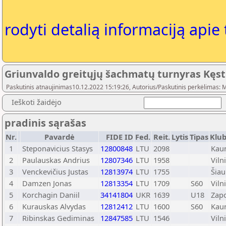
rodyti detalią informaciją apie
Griunvaldo greitųjų šachmatų turnyras Kęs
Paskutinis atnaujinimas10.12.2022 15:19:26, Autorius/Paskutinis perkėlimas: M
Ieškoti žaidėjo
pradinis sąrašas
Nr.
Pavardė
FIDE ID
Fed.
Reit.
Lytis
Tipas
Klub
1
Steponavicius Stasys
12800848
LTU
2098
Kau
2
Paulauskas Andrius
12807346
LTU
1958
Viln
3
Venckevičius Justas
12813974
LTU
1755
Šiau
4
Damzen Jonas
12813354
LTU
1709
S60
Viln
5
Korchagin Daniil
34141804
UKR
1639
U18
Zapo
6
Kurauskas Alvydas
12812412
LTU
1600
S60
Kau
7
Ribinskas Gediminas
12847585
LTU
1546
Viln