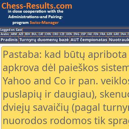
Logged on: Gast
Arabic
ARM
AZE
BIH
BUL
CAT
CHN
CRO
CZE
DEN
ENG
ESP
FAI
FIN
FRA
GER
GRE
INA
I
Pradinis
Turnyrų duomenų bazė
AUT čempionatas
Nuotrau
Pastaba: kad būtų apribota
apkrova dėl paieškos sistem
Yahoo and Co ir pan. veiklo
puslapių ir daugiau), skenu
dviejų savaičių (pagal turn
nuorodos rodomos tik sprag