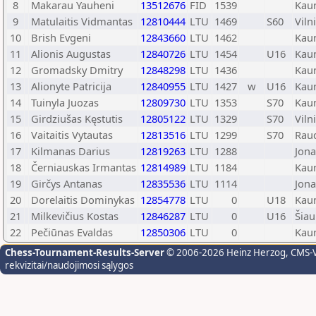
8
Makarau Yauheni
13512676
FID
1539
Kau
9
Matulaitis Vidmantas
12810444
LTU
1469
S60
Viln
10
Brish Evgeni
12843660
LTU
1462
Kau
11
Alionis Augustas
12840726
LTU
1454
U16
Kau
12
Gromadsky Dmitry
12848298
LTU
1436
Kau
13
Alionyte Patricija
12840955
LTU
1427
w
U16
Kau
14
Tuinyla Juozas
12809730
LTU
1353
S70
Kau
15
Girdziušas Kęstutis
12805122
LTU
1329
S70
Viln
16
Vaitaitis Vytautas
12813516
LTU
1299
S70
Rau
17
Kilmanas Darius
12819263
LTU
1288
Jona
18
Černiauskas Irmantas
12814989
LTU
1184
Kau
19
Girčys Antanas
12835536
LTU
1114
Jona
20
Dorelaitis Dominykas
12854778
LTU
0
U18
Kau
21
Milkevičius Kostas
12846287
LTU
0
U16
Šiau
22
Pečiūnas Evaldas
12850306
LTU
0
Kau
Chess-Tournament-Results-Server
© 2006-2026 Heinz Herzog
, CMS-
rekvizitai/naudojimosi sąlygos