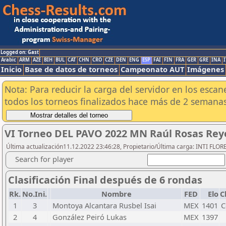
Logged on: Gast
Arabic
ARM
AZE
BIH
BUL
CAT
CHN
CRO
CZE
DEN
ENG
ESP
FAI
FIN
FRA
GER
GRE
INA
I
Inicio
Base de datos de torneos
Campeonato AUT
Imágenes
Nota: Para reducir la carga del servidor en los esc
todos los torneos finalizados hace más de 2 semanas
VI Torneo DEL PAVO 2022 MN Raúl Rosas Re
Última actualización11.12.2022 23:46:28, Propietario/Última carga: INTI FLOR
Search for player
Clasificación Final después de 6 rondas
Rk.
No.Ini.
Nombre
FED
Elo
C
1
3
Montoya Alcantara Rusbel Isai
MEX
1401
2
4
González Peiró Lukas
MEX
1397