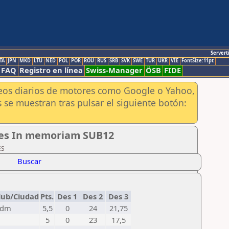
Servert
TA
JPN
MKD
LTU
NED
POL
POR
ROU
RUS
SRB
SVK
SWE
TUR
UKR
VIE
FontSize:11pt
FAQ
Registro en línea
Swiss-Manager
ÖSB
FIDE
aneos diarios de motores como Google o Yahoo,
 se muestran tras pulsar el siguiente botón:
yes In memoriam SUB12
ES
Buscar
lub/Ciudad
Pts.
Des 1
Des 2
Des 3
Cdm
5,5
0
24
21,75
5
0
23
17,5