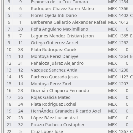
3
9
Espinosa de La Cruz Tamara
MEX
1284
4
6
Rodriguez Chavez Soren Mateo
MEX
1366
5
2
Flores Ojeda Inti Dario
MEX
1402
6
1
Barberena Gallardo Alexander Rafael
MEX
1612
7
30
Peña Anguiano Maximiliano
MEX
0
8
7
Lagunes Mendez Cristian Jeron
MEX
1365
9
11
Ortega Gutierrez Adriel
MEX
1262
10
33
Plata Rodriguez Canek
MEX
0
11
10
Montoya Perez Daniyyel
MEX
1264
12
31
Peñaloza Juárez Alejandro
MEX
0
13
12
Vazquez Sanchez Antia
MEX
1238
14
15
Pacheco Quezada Jesus
MEX
1123
15
14
Montoya Perez Zirel
MEX
1207
16
23
Guzmán Chaparro Fernando
MEX
0
17
36
Rojas Galicia Mateo
MEX
0
18
34
Plata Rodriguez Ixchel
MEX
0
19
24
HernÁndez Granados Ricardo Axel
MEX
0
20
28
López Báez Lucian Arat
MEX
0
21
32
Picazo Pacheco Cristopher
MEX
0
22
5
Cruz Lopez Jose
MEX
1367