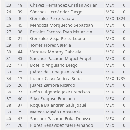
23
18
Chavez Hernandez Cristian Adrian
MEX
0
24
39
Sánchez Hernández Diego
MEX
0
25
8
González Peiró Naiara
MEX
1324
26
45
Mendoza Morquecho Sebastian
MEX
0
27
38
Rosales Escorza Evan Maurricio
MEX
0
28
21
González Vega Pérez Luana
MEX
0
29
41
Torres Flores Valeria
MEX
0
30
44
Vazquez Monroy Gabriela
MEX
0
31
43
Sanchez Pasaran Miguel Angel
MEX
0
32
17
Botello Anguiano Diego
MEX
0
33
25
Juárez de Luna Juan Pablo
MEX
0
34
13
Ibanez Calva Andrea Sofia
MEX
1235
35
26
Juarez Zamora Ricardo
MEX
0
36
27
León Fulgencio José Francisco
MEX
0
37
40
Silva Fragoso Emiliano
MEX
0
38
37
Roque Balandran Saúl Josué
MEX
0
39
29
Mateos Mayén Constanza
MEX
0
40
42
Sanchez Pasaran Erika Denisse
MEX
0
41
20
Flores Benavidez Yael Fernando
MEX
0