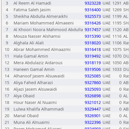
3
Al Reem Al Hamadi
9323228
UAE
1291
AB
4
Fatima Saleh Jasim
9316400
UAE
1269
SH
5
Sheikha Abdulla Almeraikhi
9325573
UAE
1199
AL
6
Mariam Mohammed Almaeeni
9316426
UAE
1195
SH
7
Al Khoori Noora Mahmood Abdulla
9317457
UAE
1120
AB
8
Mouza Nasser Alshamsi
9315390
UAE
1116
AL
9
Alghala Ali Alali
9318020
UAE
1106
Ra
10
Abrar Mohammed Almaazmi
9316418
UAE
1075
SH
11
Hala Gamal Amin
9319492
UAE
1070
DU
12
Mera Abdulaziz Aidarous
9318119
UAE
1050
AB
13
Haneen Gamal Amin
9319506
UAE
1033
DU
14
Alhanoof Jasem Alsuwaidi
9325085
UAE
0
Ra
15
Aliya Fahed Alharazi
9327860
UAE
0
AB
16
Aljazi Jasem Alsuwaidi
9325093
UAE
0
Ra
17
Alya Obaid
9326898
UAE
0
AL
18
Hour Naser Al Nuaimi
9321012
UAE
0
Ra
19
Lulwa Khalifa Alhammadi
9329447
UAE
0
AB
20
Manal Obaid
9326901
UAE
0
AL
21
Muna Ali Alnuaimi
9322396
UAE
0
Ra
22
Reem Mohamed Aljasmi
9324003
UAE
0
SH