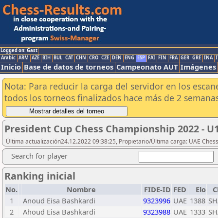
Logged on: Gast
Arabic
ARM
AZE
BIH
BUL
CAT
CHN
CRO
CZE
DEN
ENG
ESP
FAI
FIN
FRA
GER
GRE
INA
I
Inicio
Base de datos de torneos
Campeonato AUT
Imágenes
Nota: Para reducir la carga del servidor en los esc
todos los torneos finalizados hace más de 2 semanas
President Cup Chess Championship 2022 - U1
Última actualización24.12.2022 09:38:25, Propietario/Última carga: UAE Ches
Search for player
Ranking inicial
No.
Nombre
FIDE-ID
FED
Elo
C
1
Anoud Eisa Bashkardi
9323996
UAE
1388
SH
2
Ahoud Eisa Bashkardi
9323988
UAE
1333
SH