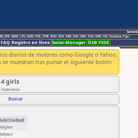
Servert
TA
JPN
MKD
LTU
NED
POL
POR
ROU
RUS
SRB
SVK
SWE
TUR
UKR
VIE
FontSize:11pt
FAQ
Registro en línea
Swiss-Manager
ÖSB
FIDE
aneos diarios de motores como Google o Yahoo,
 se muestran tras pulsar el siguiente botón:
4 girls
s Federation
Buscar
lub/Ciudad
ARJAH
ARJAH