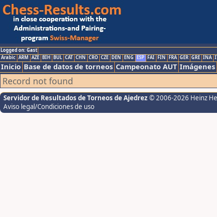
Logged on: Gast
Arabic
ARM
AZE
BIH
BUL
CAT
CHN
CRO
CZE
DEN
ENG
ESP
FAI
FIN
FRA
GER
GRE
INA
I
Inicio
Base de datos de torneos
Campeonato AUT
Imágenes
Record not found
Servidor de Resultados de Torneos de Ajedrez
© 2006-2026 Heinz H
Aviso legal/Condiciones de uso