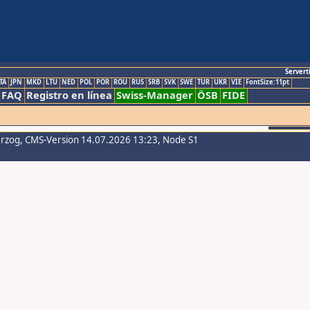
Servert
TA
JPN
MKD
LTU
NED
POL
POR
ROU
RUS
SRB
SVK
SWE
TUR
UKR
VIE
FontSize:11pt
FAQ
Registro en línea
Swiss-Manager
ÖSB
FIDE
erzog
, CMS-Version 14.07.2026 13:23, Node S1