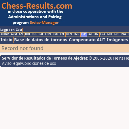
Logged on: Gast
Arabic
ARM
AZE
BIH
BUL
CAT
CHN
CRO
CZE
DEN
ENG
ESP
FAI
FIN
FRA
GER
GRE
INA
I
Inicio
Base de datos de torneos
Campeonato AUT
Imágenes
Record not found
Servidor de Resultados de Torneos de Ajedrez
© 2006-2026 Heinz H
Aviso legal/Condiciones de uso