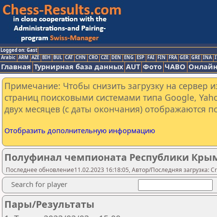
Logged on: Gast
Arabic
ARM
AZE
BIH
BUL
CAT
CHN
CRO
CZE
DEN
ENG
ESP
FAI
FIN
FRA
GER
GRE
INA
I
Главная
Турнирная база данных
AUT
Фото
ЧАВО
Онлайн
Примечание: Чтобы снизить загрузку на сервер и
страниц поисковыми системами типа Google, Yaho
двух месяцев (с даты окончания) отображаются по
Отобразить дополнительную информацию
Полуфинал чемпионата Республики Кры
Последнее обновление11.02.2023 16:18:05, Автор/Последняя загрузка: Cr
Search for player
Пары/Результаты