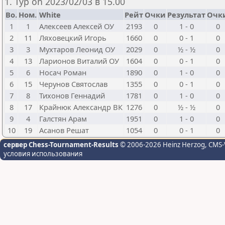
1. Тур on 2023/02/03 в 15.00
Bo.
Ном.
White
Рейт
Очки
Результат
Очк
1
1
Алексеев Алексей ОУ
2193
0
1 - 0
0
2
11
Ляховецкий Игорь
1660
0
0 - 1
0
3
3
Мухтаров Леонид ОУ
2029
0
½ - ½
0
4
13
Ларионов Виталий ОУ
1604
0
0 - 1
0
5
6
Носач Роман
1890
0
1 - 0
0
6
15
Черунов Святослав
1355
0
0 - 1
0
7
8
Тихонов Геннадий
1781
0
1 - 0
0
8
17
Крайнюк Александр ВК
1276
0
½ - ½
0
9
4
Галстян Арам
1951
0
1 - 0
0
10
19
Асанов Решат
1054
0
0 - 1
0
сервер Chess-Tournament-Results
© 2006-2026 Heinz Herzog
, CMS-
условия использования