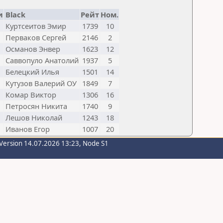
и
Black
Рейт
Ном.
Куртсеитов Эмир
1739
10
Перваков Сергей
2146
2
Османов Энвер
1623
12
Саввопуло Анатолий
1937
5
Белецкий Илья
1501
14
Кутузов Валерий ОУ
1849
7
Комар Виктор
1306
16
Петросян Никита
1740
9
Лешов Николай
1243
18
Иванов Егор
1007
20
Version 14.07.2026 13:23, Node S1