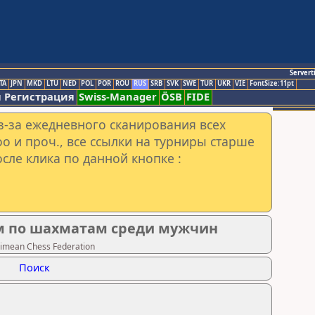
Servert
TA
JPN
MKD
LTU
NED
POL
POR
ROU
RUS
SRB
SVK
SWE
TUR
UKR
VIE
FontSize:11pt
 Регистрация
Swiss-Manager
ÖSB
FIDE
з-за ежедневного сканирования всех
o и проч., все ссылки на турниры старше
сле клика по данной кнопке :
м по шахматам среди мужчин
imean Chess Federation
Поиск