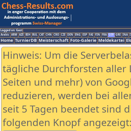
Logged on: Gast
Arabic
ARM
AZE
BIH
BUL
CAT
CHN
CRO
CZE
DEN
ENG
ESP
FAI
FIN
FRA
GER
GRE
INA
I
Home
TurnierDB
Meisterschaft
Foto-Galerie
Meldekartei
El
Hinweis: Um die Serverbela
tägliche Durchforsten aller 
Seiten und mehr) von Goog
reduzieren, werden bei alle
seit 5 Tagen beendet sind d
folgenden Knopf angezeigt