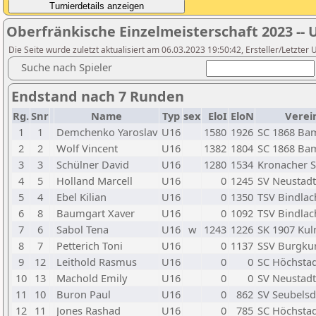
Oberfränkische Einzelmeisterschaft 2023 --
Die Seite wurde zuletzt aktualisiert am 06.03.2023 19:50:42, Ersteller/Letzter
Suche nach Spieler
Endstand nach 7 Runden
Rg.
Snr
Name
Typ
sex
EloI
EloN
Verei
1
1
Demchenko Yaroslav
U16
1580
1926
SC 1868 Ba
2
2
Wolf Vincent
U16
1382
1804
SC 1868 Ba
3
3
Schülner David
U16
1280
1534
Kronacher S
4
5
Holland Marcell
U16
0
1245
SV Neustadt
5
4
Ebel Kilian
U16
0
1350
TSV Bindlac
6
8
Baumgart Xaver
U16
0
1092
TSV Bindlac
7
6
Sabol Tena
U16
w
1243
1226
SK 1907 Ku
8
7
Petterich Toni
U16
0
1137
SSV Burgku
9
12
Leithold Rasmus
U16
0
0
SC Höchstad
10
13
Machold Emily
U16
0
0
SV Neustadt
11
10
Buron Paul
U16
0
862
SV Seubelsdo
12
11
Jones Rashad
U16
0
785
SC Höchstad