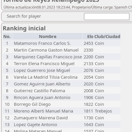
Última actualización08.01.2023 18:23:44, Propietario/Última carga: Spanish C
Search for player
Ranking inicial
No.
Nombre
Elo
Club/Ciudad
1
Matamoros Franco Carlos S.
2453
Coin
2
Martin Carmona Gaston Manuel
2330
3
Marquinez Capillas Francisco Jose
2200
Coin
4
Terron Elena Francisco Miguel
2133
Coin
5
Lopez Guerrero Jose Miguel
2076
Coin
6
Varela La Madrid Tilsia Carolina
2054
Coin
7
Gomez Aguirre Juan Alberto
2020
Coin
8
Gutierrez Castillo Paloma
2008
Coin
9
Rincon Aguera Juan Antonio
1906
Coin
10
Borrego Gil Diego
1822
Coin
11
Moreno Alberti Manuel Maria
1811
Trebejos
12
Zumaquero Mairena David
1730
Coin
13
Lopez Gajete Antonio
1643
Coin
14
Molina Mataran Manuel
1537
Coin