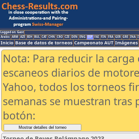
Logged on: Gast
Arabic
ARM
AZE
BIH
BUL
CAT
CHN
CRO
CZE
DEN
ENG
ESP
FAI
FIN
FRA
GER
GRE
INA
I
Inicio
Base de datos de torneos
Campeonato AUT
Imágenes
Nota: Para reducir la carga 
escaneos diarios de motor
Yahoo, todos los torneos f
semanas se muestran tras p
botón:
Torneo de Reyes Relámpago 2023