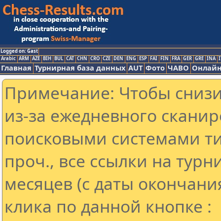
Logged on: Gast
Arabic
ARM
AZE
BIH
BUL
CAT
CHN
CRO
CZE
DEN
ENG
ESP
FAI
FIN
FRA
GER
GRE
INA
I
Главная
Турнирная база данных
AUT
Фото
ЧАВО
Онлайн
Примечание: Чтобы снизит
из-за ежедневного сканир
поисковыми системами ти
проч., все ссылки на тур
месяцев (с даты окончани
клика по данной кнопке :