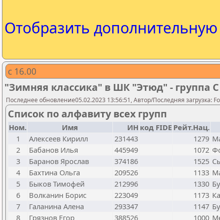
Отобразить дополнительну
с 16.00
"Зимняя классика" в ШК "Этюд" - группа С
Последнее обновление05.02.2023 13:56:51, Автор/Последняя загрузка: Fo
Список по алфавиту всех групп
Ном.
Имя
ИН
код FIDE
Рейт.Нац.
1
Алексеев Кирилл
231443
1279
М
2
Бабанов Илья
445949
1072
Фо
3
Баранов Ярослав
374186
1525
Сы
4
Бахтина Ольга
209526
1133
Ма
5
Быков Тимофей
212996
1330
Бу
6
Волканин Борис
223049
1173
Ка
7
Галанина Алена
293347
1147
Бу
8
Грязнов Егор
388526
1000
Ме