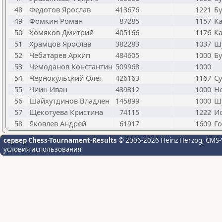
48
Федотов Ярослав
413676
1221
Бу
49
Фомкин Роман
87285
1157
Ка
50
Хомяков Дмитрий
405166
1176
Ка
51
Храмцов Ярослав
382283
1037
Ш
52
Чебатарев Архип
484605
1000
Бу
53
Чемоданов Константин
509968
1000
54
Чернокульский Олег
426163
1167
Су
55
Чиин Иван
439312
1000
Н
56
Шайхутдинов Владлен
145899
1000
Ш
57
Щекотуева Кристина
74115
1222
Ис
58
Яковлев Андрей
61917
1609
Го
сервер Chess-Tournament-Results
© 2006-2026 Heinz Herzog
, CMS-
условия использования