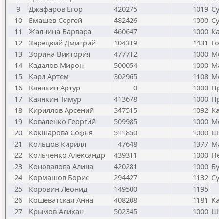
9
Джафаров Егор
420275
1019
Су
10
Емашев Сергей
482426
1000
Су
11
Жалнина Варвара
460647
1000
Ка
12
Зарецкий Дмитрий
104319
1431
Го
13
Зорина Виктория
477712
1000
Ме
14
Кадалов Мирон
500054
1000
Ма
15
Карл Артем
302965
1108
Ме
16
Каянкин Артур
0
1000
П
17
Каянкин Тимур
413678
1000
П
18
Кириллов Арсений
347515
1092
Ка
19
Коваленко Георгий
509985
1000
Ме
20
Кокшарова Софья
511850
1000
Ш
21
Кольцов Кирилл
47648
1377
М
22
Кольченко Александр
439311
1000
Н
23
Коновалова Алина
420281
1000
Бу
24
Кормашов Борис
294427
1132
Су
25
Коровин Леонид
149500
1195
26
Кошеватская Анна
408208
1181
Ка
27
Крымов Алихан
502345
1000
Ш