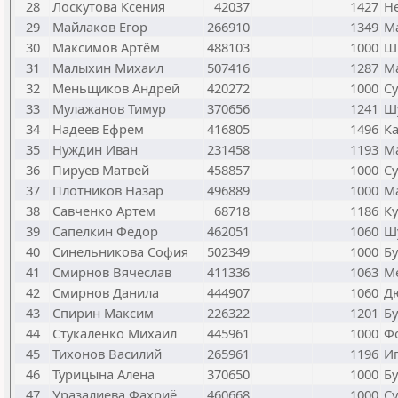
28
Лоскутова Ксения
42037
1427
Н
29
Майлаков Егор
266910
1349
М
30
Максимов Артём
488103
1000
Ш
31
Малыхин Михаил
507416
1287
М
32
Меньщиков Андрей
420272
1000
Су
33
Мулажанов Тимур
370656
1241
Ш
34
Надеев Ефрем
416805
1496
Ка
35
Нуждин Иван
231458
1193
М
36
Пируев Матвей
458857
1000
Су
37
Плотников Назар
496889
1000
Ма
38
Савченко Артем
68718
1186
Ку
39
Сапелкин Фёдор
462051
1060
Ш
40
Синельникова София
502349
1000
Бу
41
Смирнов Вячеслав
411336
1063
Ме
42
Смирнов Данила
444907
1060
Д
43
Спирин Максим
226322
1201
Бу
44
Стукаленко Михаил
445961
1000
Фо
45
Тихонов Василий
265961
1196
Иг
46
Турицына Алена
370650
1000
Бу
47
Уразалиева Фахриё
460668
1000
Су