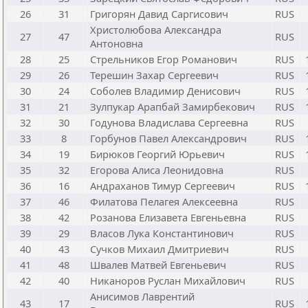
26
31
Григорян Давид Саргисович
RUS
Христолюбова Александра
27
47
RUS
Антоновна
28
25
Стрельников Егор Романович
RUS
29
26
Терешин Захар Сергеевич
RUS
30
24
Соболев Владимир Денисович
RUS
31
21
Зулпукар Арапбай Замирбекович
RUS
32
30
Годунова Владислава Сергеевна
RUS
33
8
Горбунов Павел Александрович
RUS
34
19
Бирюков Георгий Юрьевич
RUS
35
32
Егорова Алиса Леонидовна
RUS
36
16
Андраханов Тимур Сергеевич
RUS
37
46
Филатова Пелагея Алексеевна
RUS
38
42
Розанова Елизавета Евгеньевна
RUS
39
29
Власов Лука Константинович
RUS
40
43
Сучков Михаил Дмитриевич
RUS
41
48
Швалев Матвей Евгеньевич
RUS
42
40
Никаноров Руслан Михайлович
RUS
Анисимов Лаврентий
43
17
RUS