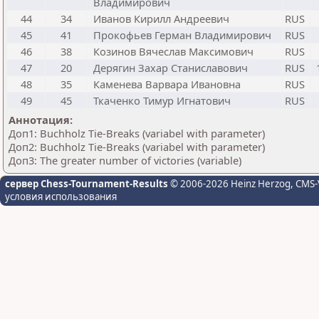
Владимирович
44
34
Иванов Кирилл Андреевич
RUS
45
41
Прокофьев Герман Владимирович
RUS
46
38
Козинов Вячеслав Максимович
RUS
47
20
Дерягин Захар Станиславович
RUS
48
35
Каменева Варвара Ивановна
RUS
49
45
Ткаченко Тимур Игнатович
RUS
Аннотация:
Доп1: Buchholz Tie-Breaks (variabel with parameter)
Доп2: Buchholz Tie-Breaks (variabel with parameter)
Доп3: The greater number of victories (variable)
сервер Chess-Tournament-Results
© 2006-2026 Heinz Herzog
, CMS-
условия использования