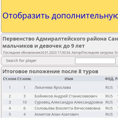
Отобразить дополнительну
Первенство Адмиралтейского района Сан
мальчиков и девочек до 9 лет
Последнее обновление24.01.2023 17:30:34, Автор/Последняя загрузка: St.
Search for player
Итоговое положение после 8 туров
Ст.ном
Ст.ном.
Имя
ФЕД.
Р
1
1
Лихачева Ярослава
RUS
2
3
Бойняков Андрей Станиславович
RUS
3
10
Суровец Александра Александровна
RUS
4
6
Соловьёва Виолетта Вячеславовна
RUS
5
4
Ахметов Алан Азатович
RUS