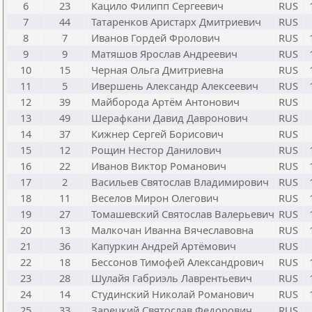
6
23
Кацило Филипп Сергеевич
RUS
7
44
Татаренков Аристарх Дмитриевич
RUS
8
7
Иванов Гордей Фролович
RUS
9
9
Матяшов Ярослав Андреевич
RUS
10
15
Черная Ольга Дмитриевна
RUS
11
5
Ивершень Александр Алексеевич
RUS
12
39
Майборода Артём Антонович
RUS
13
49
Шерафкани Давид Давронович
RUS
14
37
Кижнер Сергей Борисович
RUS
15
12
Рощин Нестор Данилович
RUS
16
22
Иванов Виктор Романович
RUS
17
2
Васильев Святослав Владимирович
RUS
18
11
Веселов Мирон Олегович
RUS
19
27
Томашевский Святослав Валерьевич
RUS
20
13
Малкочан Иванна Вячеславовна
RUS
21
36
Капуркин Андрей Артёмович
RUS
22
18
Бессонов Тимофей Александрович
RUS
23
28
Шулайя Габриэль Лаврентьевич
RUS
24
14
Студинский Николай Романович
RUS
25
33
Зарецкий Святослав Федорович
RUS