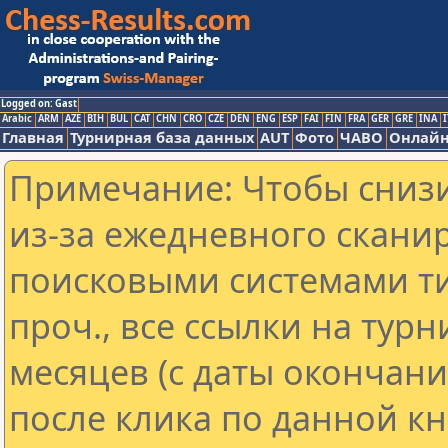
Logged on: Gast
Arabic
ARM
AZE
BIH
BUL
CAT
CHN
CRO
CZE
DEN
ENG
ESP
FAI
FIN
FRA
GER
GRE
INA
I
Главная
Турнирная база данных
AUT
Фото
ЧАВО
Онлайн
Примечание: Чтобы снизи
из-за ежедневного скани
поисковыми системами ти
проч., все ссылки на тур
месяцев (с даты окончан
после клика по данной кн