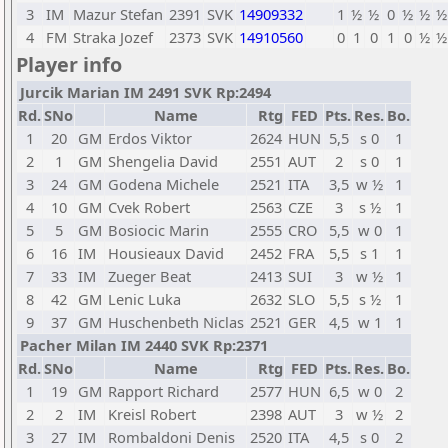
3
IM
Mazur Stefan
2391
SVK
14909332
1
½
½
0
½
½
½
4
FM
Straka Jozef
2373
SVK
14910560
0
1
0
1
0
½
½
Player info
Jurcik Marian IM 2491 SVK Rp:2494
Rd.
SNo
Name
Rtg
FED
Pts.
Res.
Bo.
1
20
GM
Erdos Viktor
2624
HUN
5,5
s 0
1
2
1
GM
Shengelia David
2551
AUT
2
s 0
1
3
24
GM
Godena Michele
2521
ITA
3,5
w ½
1
4
10
GM
Cvek Robert
2563
CZE
3
s ½
1
5
5
GM
Bosiocic Marin
2555
CRO
5,5
w 0
1
6
16
IM
Housieaux David
2452
FRA
5,5
s 1
1
7
33
IM
Zueger Beat
2413
SUI
3
w ½
1
8
42
GM
Lenic Luka
2632
SLO
5,5
s ½
1
9
37
GM
Huschenbeth Niclas
2521
GER
4,5
w 1
1
Pacher Milan IM 2440 SVK Rp:2371
Rd.
SNo
Name
Rtg
FED
Pts.
Res.
Bo.
1
19
GM
Rapport Richard
2577
HUN
6,5
w 0
2
2
2
IM
Kreisl Robert
2398
AUT
3
w ½
2
3
27
IM
Rombaldoni Denis
2520
ITA
4,5
s 0
2