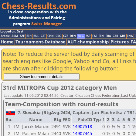
Logged on: Gast
Arabic
ARM
AZE
BIH
BUL
CAT
CHN
CRO
CZE
DEN
ENG
ESP
FAI
FIN
FRA
GER
GRE
INA
I
Home
Tournament-Database
AUT championship
Pictures
F
Note: To reduce the server load by daily scanning of a
search engines like Google, Yahoo and Co, all links 
are shown after clicking the following button:
31rd MITROPA Cup 2012 category Men
Last update 11.06.2012 02:44:26, Creator: Croatian Chess Federation,Last Upl
Team-Composition with round-results
7. Slovakia (RtgAvg:2424, Captain: Jan Plachetka / TB1: 
Bo.
Name
Rtg
FED
FideID
Typ
1
2
3
4
5
6
7
1
IM
Jurcik Marian
2491
SVK
14907518
0
0
½
½
0
1
½
2
IM
Pacher Milan
2440
SVK
14907445
0
½
0
½
0
0
½