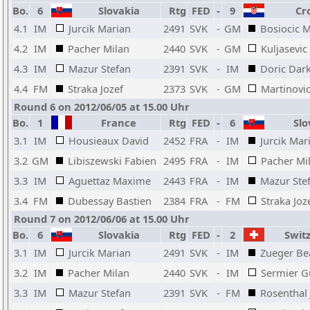
Bo.
6
Slovakia
Rtg
FED
-
9
Cro
4.1
IM
Jurcik Marian
2491
SVK
-
GM
Bosiocic 
4.2
IM
Pacher Milan
2440
SVK
-
GM
Kuljasevic
4.3
IM
Mazur Stefan
2391
SVK
-
IM
Doric Dar
4.4
FM
Straka Jozef
2373
SVK
-
GM
Martinovi
Round 6 on 2012/06/05 at 15.00 Uhr
Bo.
1
France
Rtg
FED
-
6
Slo
3.1
IM
Housieaux David
2452
FRA
-
IM
Jurcik Mar
3.2
GM
Libiszewski Fabien
2495
FRA
-
IM
Pacher Mi
3.3
IM
Aguettaz Maxime
2443
FRA
-
IM
Mazur Ste
3.4
FM
Dubessay Bastien
2384
FRA
-
FM
Straka Joz
Round 7 on 2012/06/06 at 15.00 Uhr
Bo.
6
Slovakia
Rtg
FED
-
2
Switz
3.1
IM
Jurcik Marian
2491
SVK
-
IM
Zueger Be
3.2
IM
Pacher Milan
2440
SVK
-
IM
Sermier G
3.3
IM
Mazur Stefan
2391
SVK
-
FM
Rosenthal