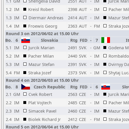
1.1
GM
Shengelia David
2551
AUT
-
IM
Jurcik Mar
1.2
IM
Kreisl Robert
2398
AUT
-
IM
Pacher Mi
1.3
IM
Diermair Andreas
2414
AUT
-
IM
Mazur Ste
1.4
IM
Froewis Georg
2363
AUT
-
FM
Straka Joz
Round 3 on 2012/06/02 at 15.00 Uhr
Bo.
6
Slovakia
Rtg
FED
-
7
It
5.1
IM
Jurcik Marian
2491
SVK
-
GM
Godena Mi
5.2
IM
Pacher Milan
2440
SVK
-
IM
Rombaldo
5.3
IM
Mazur Stefan
2391
SVK
-
IM
Dvirnyy Da
5.4
FM
Straka Jozef
2373
SVK
-
IM
Shytaj Luc
Round 4 on 2012/06/03 at 15.00 Uhr
Bo.
8
Czech Republic
Rtg
FED
-
6
Slo
2.1
GM
Cvek Robert
2563
CZE
-
IM
Jurcik Mar
2.2
IM
Plat Vojtech
2485
CZE
-
IM
Pacher Mi
2.3
IM
Simacek Pavel
2460
CZE
-
IM
Mazur Ste
2.4
IM
Biolek Richard Jr
2412
CZE
-
FM
Straka Joz
Round 5 on 2012/06/04 at 15.00 Uhr