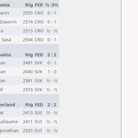
atia
Rtg
FED
½ :3½
Marin
2555
CRO
0 - 1
 Davorin
2574
CRO
0 - 1
ko
2513
CRO
½ - ½
c Sasa
2504
CRO
0 - 1
vakia
Rtg
FED
2 : 2
ian
2491
SVK
0 - 1
lan
2440
SVK
1 - 0
fan
2391
SVK
½ - ½
ef
2373
SVK
½ - ½
erland
Rtg
FED
2 : 2
at
2413
SUI
½ - ½
uillaume
2411
SUI
½ - ½
 Jonathan
2325
SUI
½ - ½