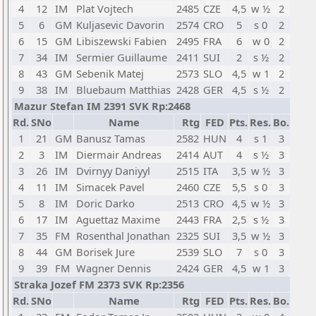
4
12
IM
Plat Vojtech
2485
CZE
4,5
w ½
2
5
6
GM
Kuljasevic Davorin
2574
CRO
5
s 0
2
6
15
GM
Libiszewski Fabien
2495
FRA
6
w 0
2
7
34
IM
Sermier Guillaume
2411
SUI
2
s ½
2
8
43
GM
Sebenik Matej
2573
SLO
4,5
w 1
2
9
38
IM
Bluebaum Matthias
2428
GER
4,5
s ½
2
Mazur Stefan IM 2391 SVK Rp:2468
Rd.
SNo
Name
Rtg
FED
Pts.
Res.
Bo.
1
21
GM
Banusz Tamas
2582
HUN
4
s 1
3
2
3
IM
Diermair Andreas
2414
AUT
4
s ½
3
3
26
IM
Dvirnyy Daniyyl
2515
ITA
3,5
w ½
3
4
11
IM
Simacek Pavel
2460
CZE
5,5
s 0
3
5
8
IM
Doric Darko
2513
CRO
4,5
w ½
3
6
17
IM
Aguettaz Maxime
2443
FRA
2,5
s ½
3
7
35
FM
Rosenthal Jonathan
2325
SUI
3,5
w ½
3
8
44
GM
Borisek Jure
2539
SLO
7
s 0
3
9
39
FM
Wagner Dennis
2424
GER
4,5
w 1
3
Straka Jozef FM 2373 SVK Rp:2356
Rd.
SNo
Name
Rtg
FED
Pts.
Res.
Bo.