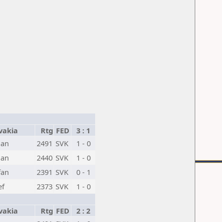
vakia
Rtg
FED
3 : 1
ian
2491
SVK
1 - 0
lan
2440
SVK
1 - 0
fan
2391
SVK
0 - 1
ef
2373
SVK
1 - 0
vakia
Rtg
FED
2 : 2