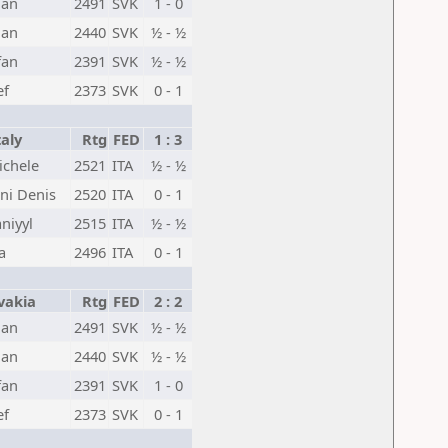
ian
2491
SVK
1 - 0
lan
2440
SVK
½ - ½
fan
2391
SVK
½ - ½
ef
2373
SVK
0 - 1
aly
Rtg
FED
1 : 3
chele
2521
ITA
½ - ½
ni Denis
2520
ITA
0 - 1
niyyl
2515
ITA
½ - ½
a
2496
ITA
0 - 1
vakia
Rtg
FED
2 : 2
ian
2491
SVK
½ - ½
lan
2440
SVK
½ - ½
fan
2391
SVK
1 - 0
ef
2373
SVK
0 - 1