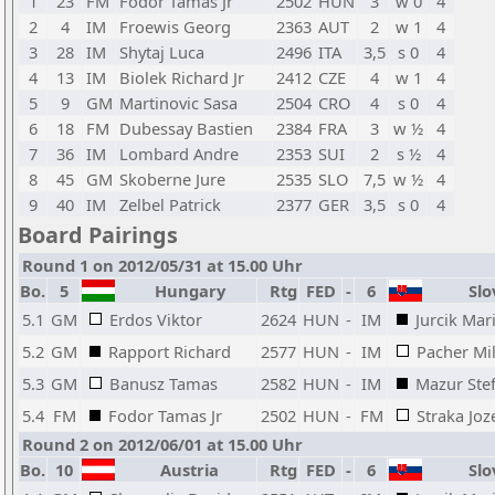
1
23
FM
Fodor Tamas Jr
2502
HUN
3
w 0
4
2
4
IM
Froewis Georg
2363
AUT
2
w 1
4
3
28
IM
Shytaj Luca
2496
ITA
3,5
s 0
4
4
13
IM
Biolek Richard Jr
2412
CZE
4
w 1
4
5
9
GM
Martinovic Sasa
2504
CRO
4
s 0
4
6
18
FM
Dubessay Bastien
2384
FRA
3
w ½
4
7
36
IM
Lombard Andre
2353
SUI
2
s ½
4
8
45
GM
Skoberne Jure
2535
SLO
7,5
w ½
4
9
40
IM
Zelbel Patrick
2377
GER
3,5
s 0
4
Board Pairings
Round 1 on 2012/05/31 at 15.00 Uhr
Bo.
5
Hungary
Rtg
FED
-
6
Slo
5.1
GM
Erdos Viktor
2624
HUN
-
IM
Jurcik Mar
5.2
GM
Rapport Richard
2577
HUN
-
IM
Pacher Mi
5.3
GM
Banusz Tamas
2582
HUN
-
IM
Mazur Ste
5.4
FM
Fodor Tamas Jr
2502
HUN
-
FM
Straka Joz
Round 2 on 2012/06/01 at 15.00 Uhr
Bo.
10
Austria
Rtg
FED
-
6
Slo