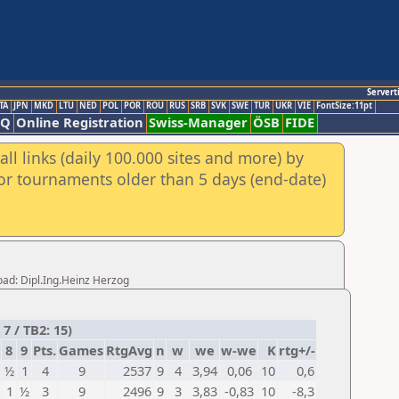
Servert
TA
JPN
MKD
LTU
NED
POL
POR
ROU
RUS
SRB
SVK
SWE
TUR
UKR
VIE
FontSize:11pt
AQ
Online Registration
Swiss-Manager
ÖSB
FIDE
ll links (daily 100.000 sites and more) by
for tournaments older than 5 days (end-date)
oad: Dipl.Ing.Heinz Herzog
7 / TB2: 15)
8
9
Pts.
Games
RtgAvg
n
w
we
w-we
K
rtg+/-
½
1
4
9
2537
9
4
3,94
0,06
10
0,6
1
½
3
9
2496
9
3
3,83
-0,83
10
-8,3