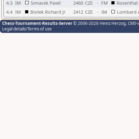
4.3
IM
Simacek Pavel
2460
CZE
-
FM
Rosenthal
4.4
IM
Biolek Richard Jr
2412
CZE
-
IM
Lombard 
Chess-Tournament-Results-Server
© 2006-2026 Heinz Herzog
, CMS-
Legal details/Terms of use