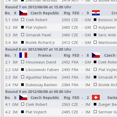
1.4
IM
Diermair Andreas
2414
AUT
-
IM
Biolek Ric
Round 7 on 2012/06/06 at 15.00 Uhr
Bo.
8
Czech Republic
Rtg
FED
-
9
Cro
5.1
GM
Cvek Robert
2563
CZE
-
GM
Bosiocic 
5.2
IM
Plat Vojtech
2485
CZE
-
GM
Kuljasevic
5.3
IM
Simacek Pavel
2460
CZE
-
GM
Saric Ante
5.4
IM
Biolek Richard Jr
2412
CZE
-
GM
Martinovi
Round 8 on 2012/06/07 at 15.00 Uhr
Bo.
1
France
Rtg
FED
-
8
Czech 
2.1
IM
Housieaux David
2452
FRA
-
GM
Cvek Robe
2.2
GM
Libiszewski Fabien
2495
FRA
-
IM
Plat Vojte
2.3
IM
Aguettaz Maxime
2443
FRA
-
IM
Simacek P
2.4
FM
Dubessay Bastien
2384
FRA
-
IM
Biolek Ric
Round 9 on 2012/06/08 at 09.00 Uhr
Bo.
8
Czech Republic
Rtg
FED
-
2
Switz
4.1
GM
Cvek Robert
2563
CZE
-
IM
Zueger Be
4.2
IM
Plat Vojtech
2485
CZE
-
IM
Sermier G