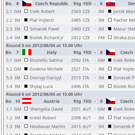
Bo.
8
Czech Republic
Rtg
FED
-
6
Slo
2.1
GM
Cvek Robert
2563
CZE
-
IM
Jurcik Mar
2.2
IM
Plat Vojtech
2485
CZE
-
IM
Pacher Mi
2.3
IM
Simacek Pavel
2460
CZE
-
IM
Mazur Ste
2.4
IM
Biolek Richard Jr
2412
CZE
-
FM
Straka Joz
Round 5 on 2012/06/04 at 15.00 Uhr
Bo.
7
Italy
Rtg
FED
-
8
Czech 
5.1
GM
Brunello Sabino
2592
ITA
-
GM
Cvek Robe
5.2
GM
Godena Michele
2521
ITA
-
IM
Plat Vojte
5.3
IM
Dvirnyy Daniyyl
2515
ITA
-
IM
Simacek P
5.4
IM
Shytaj Luca
2496
ITA
-
IM
Biolek Ric
Round 6 on 2012/06/05 at 15.00 Uhr
Bo.
10
Austria
Rtg
FED
-
8
Czech 
1.1
GM
Shengelia David
2551
AUT
-
GM
Cvek Robe
1.2
IM
Kreisl Robert
2398
AUT
-
IM
Plat Vojte
1.3
IM
Neubauer Martin
2415
AUT
-
IM
Simacek P