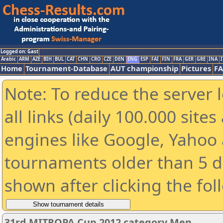
Logged on: Gast
Arabic
ARM
AZE
BIH
BUL
CAT
CHN
CRO
CZE
DEN
ENG
ESP
FAI
FIN
FRA
GER
GRE
INA
I
Home
Tournament-Database
AUT championship
Pictures
F
Note: To reduce the server 
all links (daily 100.000 sit
engines like Google, Yahoo a
tournaments older than 5 d
shown after clicking the fol
31rd MITROPA Cup 2012 category Men