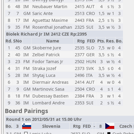
6
48
IM
Neubauer Martin
2415
AUT
4
s ½
3
7
7
GM
Saric Ante
2513
CRO
1,5
w 1
3
8
17
IM
Aguettaz Maxime
2443
FRA
2,5
s ½
3
9
35
FM
Rosenthal Jonathan
2325
SUI
3,5
w ½
3
Biolek Richard Jr IM 2412 CZE Rp:2395
Rd.
SNo
Name
Rtg
FED
Pts.
Res.
Bo.
1
45
GM
Skoberne Jure
2535
SLO
7,5
w 0
4
2
40
IM
Zelbel Patrick
2377
GER
3,5
s ½
4
3
23
FM
Fodor Tamas Jr
2502
HUN
3
w ½
4
4
31
FM
Straka Jozef
2373
SVK
3,5
s 0
4
5
28
IM
Shytaj Luca
2496
ITA
3,5
w ½
4
6
3
IM
Diermair Andreas
2414
AUT
4
w 0
4
7
9
GM
Martinovic Sasa
2504
CRO
4
s 1
4
8
18
FM
Dubessay Bastien
2384
FRA
3
w 1
4
9
36
IM
Lombard Andre
2353
SUI
2
s ½
4
Board Pairings
Round 1 on 2012/05/31 at 15.00 Uhr
Bo.
3
Slovenia
Rtg
FED
-
8
Czech 
3.1
GM
Lenic Luka
2632
SLO
-
GM
Cvek Robe