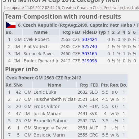
Last update 11.06.2012 02:44:26, Creator: Croatian Chess Federation,Last Upl
Team-Composition with round-results
6. Czech Republic (RtgAvg:2499, Captain: Petr Haba / TB
Bo.
Name
Rtg
FED
FideID
Typ
1
2
3
4
5
6
1
GM
Cvek Robert
2563
CZE
307424
0
½
0
½
½
½
2
IM
Plat Vojtech
2485
CZE
325740
1
½
½
½
½
½
3
IM
Simacek Pavel
2460
CZE
307165
0
1
½
1
½
½
4
IM
Biolek Richard Jr
2412
CZE
319996
0
½
½
0
½
0
Player info
Cvek Robert GM 2563 CZE Rp:2412
Rd.
SNo
Name
Rtg
FED
Pts.
Res.
Bo.
1
42
GM
Lenic Luka
2632
SLO
5,5
s 0
1
2
37
GM
Huschenbeth Niclas
2521
GER
4,5
w ½
1
3
20
GM
Erdos Viktor
2624
HUN
5,5
s 0
1
4
47
IM
Jurcik Marian
2491
SVK
4
w ½
1
5
25
GM
Brunello Sabino
2592
ITA
3,5
s ½
1
6
1
GM
Shengelia David
2551
AUT
2
s ½
1
7
5
GM
Bosiocic Marin
2555
CRO
5,5
w ½
1