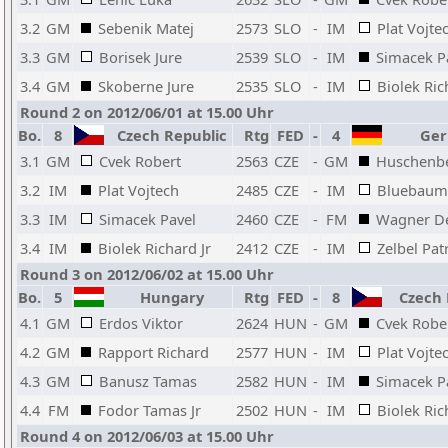
3.2
GM
Sebenik Matej
2573
SLO
-
IM
Plat Vojte
3.3
GM
Borisek Jure
2539
SLO
-
IM
Simacek P
3.4
GM
Skoberne Jure
2535
SLO
-
IM
Biolek Ric
Round 2 on 2012/06/01 at 15.00 Uhr
Bo.
8
Czech Republic
Rtg
FED
-
4
Ger
3.1
GM
Cvek Robert
2563
CZE
-
GM
Huschenbe
3.2
IM
Plat Vojtech
2485
CZE
-
IM
Bluebaum 
3.3
IM
Simacek Pavel
2460
CZE
-
FM
Wagner D
3.4
IM
Biolek Richard Jr
2412
CZE
-
IM
Zelbel Pat
Round 3 on 2012/06/02 at 15.00 Uhr
Bo.
5
Hungary
Rtg
FED
-
8
Czech 
4.1
GM
Erdos Viktor
2624
HUN
-
GM
Cvek Robe
4.2
GM
Rapport Richard
2577
HUN
-
IM
Plat Vojte
4.3
GM
Banusz Tamas
2582
HUN
-
IM
Simacek P
4.4
FM
Fodor Tamas Jr
2502
HUN
-
IM
Biolek Ric
Round 4 on 2012/06/03 at 15.00 Uhr