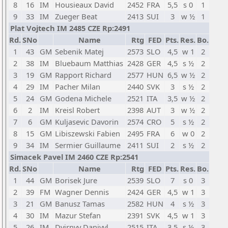
8
16
IM
Housieaux David
2452
FRA
5,5
s 0
1
9
33
IM
Zueger Beat
2413
SUI
3
w ½
1
Plat Vojtech IM 2485 CZE Rp:2491
Rd.
SNo
Name
Rtg
FED
Pts.
Res.
Bo.
1
43
GM
Sebenik Matej
2573
SLO
4,5
w 1
2
2
38
IM
Bluebaum Matthias
2428
GER
4,5
s ½
2
3
19
GM
Rapport Richard
2577
HUN
6,5
w ½
2
4
29
IM
Pacher Milan
2440
SVK
3
s ½
2
5
24
GM
Godena Michele
2521
ITA
3,5
w ½
2
6
2
IM
Kreisl Robert
2398
AUT
3
w ½
2
7
6
GM
Kuljasevic Davorin
2574
CRO
5
s ½
2
8
15
GM
Libiszewski Fabien
2495
FRA
6
w 0
2
9
34
IM
Sermier Guillaume
2411
SUI
2
s ½
2
Simacek Pavel IM 2460 CZE Rp:2541
Rd.
SNo
Name
Rtg
FED
Pts.
Res.
Bo.
1
44
GM
Borisek Jure
2539
SLO
7
s 0
3
2
39
FM
Wagner Dennis
2424
GER
4,5
w 1
3
3
21
GM
Banusz Tamas
2582
HUN
4
s ½
3
4
30
IM
Mazur Stefan
2391
SVK
4,5
w 1
3
5
26
IM
Dvirnyy Daniyyl
2515
ITA
3,5
s ½
3