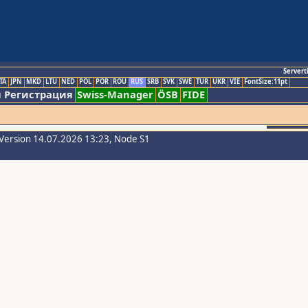
Servert
TA
JPN
MKD
LTU
NED
POL
POR
ROU
RUS
SRB
SVK
SWE
TUR
UKR
VIE
FontSize:11pt
 Регистрация
Swiss-Manager
ÖSB
FIDE
Version 14.07.2026 13:23, Node S1