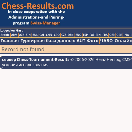
Logged on: Gast
Arabic
ARM
AZE
BIH
BUL
CAT
CHN
CRO
CZE
DEN
ENG
ESP
FAI
FIN
FRA
GER
GRE
INA
I
Главная
Турнирная база данных
AUT
Фото
ЧАВО
Онлайн
Record not found
сервер Chess-Tournament-Results
© 2006-2026 Heinz Herzog
, CMS-
условия использования