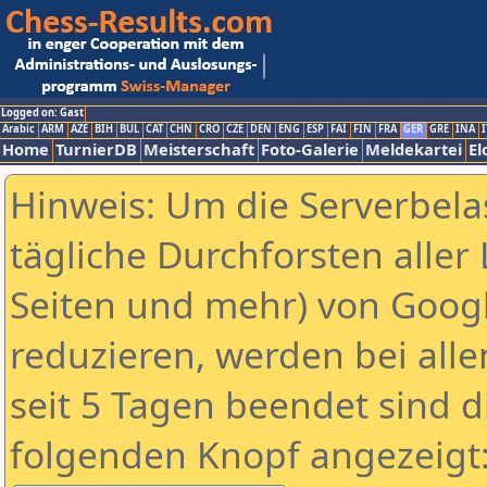
Logged on: Gast
Arabic
ARM
AZE
BIH
BUL
CAT
CHN
CRO
CZE
DEN
ENG
ESP
FAI
FIN
FRA
GER
GRE
INA
I
Home
TurnierDB
Meisterschaft
Foto-Galerie
Meldekartei
El
Hinweis: Um die Serverbela
tägliche Durchforsten aller 
Seiten und mehr) von Goog
reduzieren, werden bei alle
seit 5 Tagen beendet sind d
folgenden Knopf angezeigt