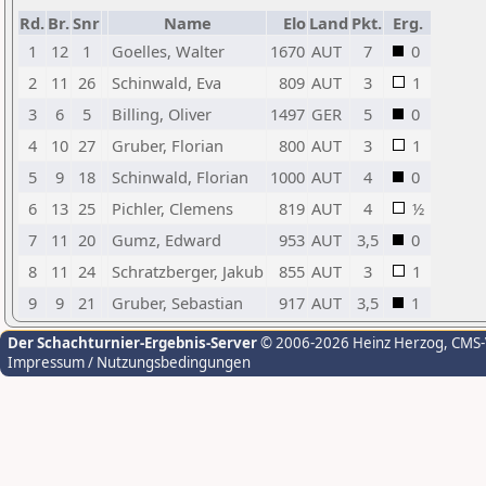
Rd.
Br.
Snr
Name
Elo
Land
Pkt.
Erg.
1
12
1
Goelles, Walter
1670
AUT
7
0
2
11
26
Schinwald, Eva
809
AUT
3
1
3
6
5
Billing, Oliver
1497
GER
5
0
4
10
27
Gruber, Florian
800
AUT
3
1
5
9
18
Schinwald, Florian
1000
AUT
4
0
6
13
25
Pichler, Clemens
819
AUT
4
½
7
11
20
Gumz, Edward
953
AUT
3,5
0
8
11
24
Schratzberger, Jakub
855
AUT
3
1
9
9
21
Gruber, Sebastian
917
AUT
3,5
1
Der Schachturnier-Ergebnis-Server
© 2006-2026 Heinz Herzog
, CMS
Impressum / Nutzungsbedingungen