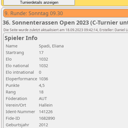
9. Runde: Sonntag 09.30
36. Sonnenterassen Open 2023 (C-Turnier unt
Die Seite wurde zuletzt aktualisiert am 18.09.2023 09:42:14, Ersteller: Daniel 
Spieler Info
Name
Spadi, Eliana
Startrang
17
Elo
1032
Elo national
1032
Elo intnational
0
Eloperformance
1036
Punkte
4,5
Rang
18
Föderation
AUT
Verein/Ort
Hallein
Ident-Nummer
141226
Fide-ID
1682890
Geburtsjahr
2012