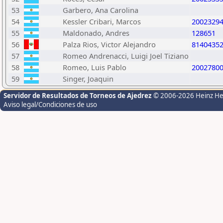
53
Garbero, Ana Carolina
54
Kessler Cribari, Marcos
2002329
55
Maldonado, Andres
128651
56
Palza Rios, Victor Alejandro
8140435
57
Romeo Andrenacci, Luigi Joel Tiziano
58
Romeo, Luis Pablo
2002780
59
Singer, Joaquin
Servidor de Resultados de Torneos de Ajedrez
© 2006-2026 Heinz H
Aviso legal/Condiciones de uso