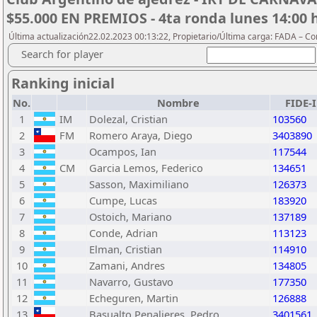
$55.000 EN PREMIOS - 4ta ronda lunes 14:00 
Última actualización22.02.2023 00:13:22, Propietario/Última carga: FADA – C
Search for player
Ranking inicial
No.
Nombre
FIDE-
1
IM
Dolezal, Cristian
103560
2
FM
Romero Araya, Diego
3403890
3
Ocampos, Ian
117544
4
CM
Garcia Lemos, Federico
134651
5
Sasson, Maximiliano
126373
6
Cumpe, Lucas
183920
7
Ostoich, Mariano
137189
8
Conde, Adrian
113123
9
Elman, Cristian
114910
10
Zamani, Andres
134805
11
Navarro, Gustavo
177350
12
Echeguren, Martin
126888
13
Basualto Penalieres, Pedro
3401561