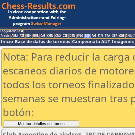
Logged on: Gast
Arabic
ARM
AZE
BIH
BUL
CAT
CHN
CRO
CZE
DEN
ENG
ESP
FAI
FIN
FRA
GER
GRE
INA
I
Inicio
Base de datos de torneos
Campeonato AUT
Imágenes
Nota: Para reducir la carga 
escaneos diarios de motor
todos los torneos finalizad
semanas se muestran tras p
botón:
Club Argentino de ajedrez - IRT DE CARNAVAL