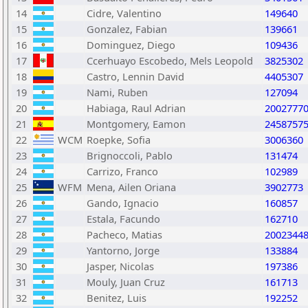
14
Cidre, Valentino
149640
15
Gonzalez, Fabian
139661
16
Dominguez, Diego
109436
17
Ccerhuayo Escobedo, Mels Leopold
3825302
18
Castro, Lennin David
4405307
19
Nami, Ruben
127094
20
Habiaga, Raul Adrian
2002777
21
Montgomery, Eamon
2458757
22
WCM
Roepke, Sofia
3006360
23
Brignoccoli, Pablo
131474
24
Carrizo, Franco
102989
25
WFM
Mena, Ailen Oriana
3902773
26
Gando, Ignacio
160857
27
Estala, Facundo
162710
28
Pacheco, Matias
2002344
29
Yantorno, Jorge
133884
30
Jasper, Nicolas
197386
31
Mouly, Juan Cruz
161713
32
Benitez, Luis
192252