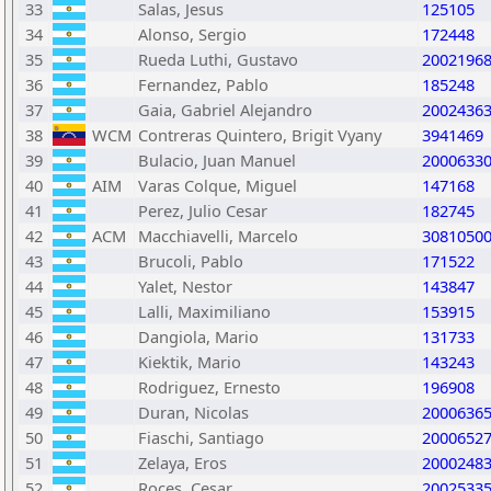
33
Salas, Jesus
125105
34
Alonso, Sergio
172448
35
Rueda Luthi, Gustavo
2002196
36
Fernandez, Pablo
185248
37
Gaia, Gabriel Alejandro
2002436
38
WCM
Contreras Quintero, Brigit Vyany
3941469
39
Bulacio, Juan Manuel
2000633
40
AIM
Varas Colque, Miguel
147168
41
Perez, Julio Cesar
182745
42
ACM
Macchiavelli, Marcelo
3081050
43
Brucoli, Pablo
171522
44
Yalet, Nestor
143847
45
Lalli, Maximiliano
153915
46
Dangiola, Mario
131733
47
Kiektik, Mario
143243
48
Rodriguez, Ernesto
196908
49
Duran, Nicolas
2000636
50
Fiaschi, Santiago
2000652
51
Zelaya, Eros
2000248
52
Roces, Cesar
2002533