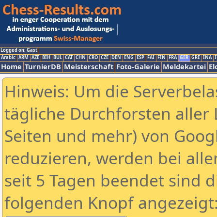
Logged on: Gast
Arabic
ARM
AZE
BIH
BUL
CAT
CHN
CRO
CZE
DEN
ENG
ESP
FAI
FIN
FRA
GER
GRE
INA
I
Home
TurnierDB
Meisterschaft
Foto-Galerie
Meldekartei
El
Hinweis: Um die Serverbela
tägliche Durchforsten aller 
Seiten und mehr) von Goog
reduzieren, werden bei alle
seit 5 Tagen beendet sind d
folgenden Knopf angezeigt