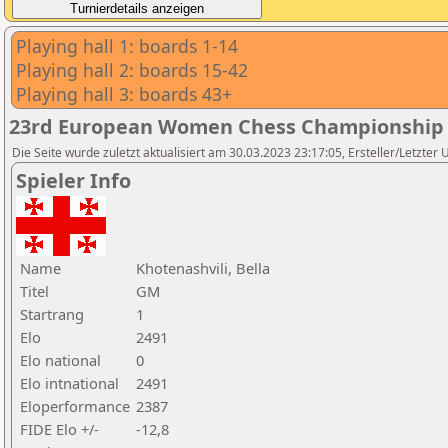
Playing hall 1: boards 1-14
Playing hall 2: boards 15-42
Playing hall 3: boards 43+
23rd European Women Chess Championship
Die Seite wurde zuletzt aktualisiert am 30.03.2023 23:17:05, Ersteller/Letzte
Spieler Info
Name
Khotenashvili, Bella
Titel
GM
Startrang
1
Elo
2491
Elo national
0
Elo intnational
2491
Eloperformance
2387
FIDE Elo +/-
-12,8