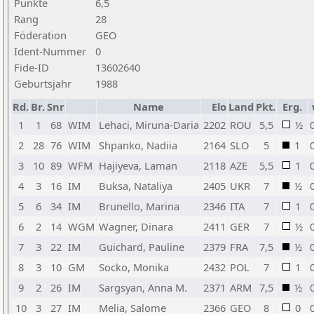
Punkte
6,5
Rang
28
Föderation
GEO
Ident-Nummer
0
Fide-ID
13602640
Geburtsjahr
1988
Rd.
Br.
Snr
Name
Elo
Land
Pkt.
Erg.
1
1
68
WIM
Lehaci, Miruna-Daria
2202
ROU
5,5
½
2
28
76
WIM
Shpanko, Nadiia
2164
SLO
5
1
3
10
89
WFM
Hajiyeva, Laman
2118
AZE
5,5
1
4
3
16
IM
Buksa, Nataliya
2405
UKR
7
½
5
6
34
IM
Brunello, Marina
2346
ITA
7
1
6
2
14
WGM
Wagner, Dinara
2411
GER
7
½
7
3
22
IM
Guichard, Pauline
2379
FRA
7,5
½
8
3
10
GM
Socko, Monika
2432
POL
7
1
9
2
26
IM
Sargsyan, Anna M.
2371
ARM
7,5
½
10
3
27
IM
Melia, Salome
2366
GEO
8
0