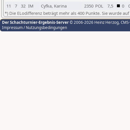
11
7
32
IM
Cyfka, Karina
2350
POL
7,5
0
*) Die ELodifferenz beträgt mehr als 400 Punkte. Sie wurde auf
Der Schachturnier-Ergebnis-Server
© 2006-2026 Heinz Herzog
, CMS
Impressum / Nutzungsbedingungen