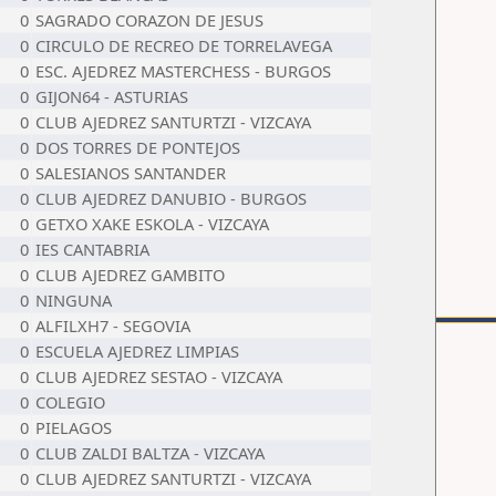
0
SAGRADO CORAZON DE JESUS
0
CIRCULO DE RECREO DE TORRELAVEGA
0
ESC. AJEDREZ MASTERCHESS - BURGOS
0
GIJON64 - ASTURIAS
0
CLUB AJEDREZ SANTURTZI - VIZCAYA
0
DOS TORRES DE PONTEJOS
0
SALESIANOS SANTANDER
0
CLUB AJEDREZ DANUBIO - BURGOS
0
GETXO XAKE ESKOLA - VIZCAYA
0
IES CANTABRIA
0
CLUB AJEDREZ GAMBITO
0
NINGUNA
0
ALFILXH7 - SEGOVIA
0
ESCUELA AJEDREZ LIMPIAS
0
CLUB AJEDREZ SESTAO - VIZCAYA
0
COLEGIO
0
PIELAGOS
0
CLUB ZALDI BALTZA - VIZCAYA
0
CLUB AJEDREZ SANTURTZI - VIZCAYA