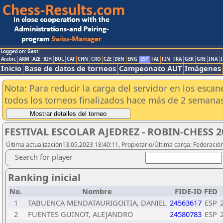
Logged on: Gast
Arabic
ARM
AZE
BIH
BUL
CAT
CHN
CRO
CZE
DEN
ENG
ESP
FAI
FIN
FRA
GER
GRE
INA
I
Inicio
Base de datos de torneos
Campeonato AUT
Imágenes
Nota: Para reducir la carga del servidor en los esc
todos los torneos finalizados hace más de 2 semanas
FESTIVAL ESCOLAR AJEDREZ - ROBIN-CHESS 2
Última actualización13.05.2023 18:40:11, Propietario/Última carga: Federació
Search for player
Ranking inicial
No.
Nombre
FIDE-ID
FED
1
TABUENCA MENDATAURIGOITIA, DANIEL
24563617
ESP
2
FUENTES GUINOT, ALEJANDRO
24580783
ESP