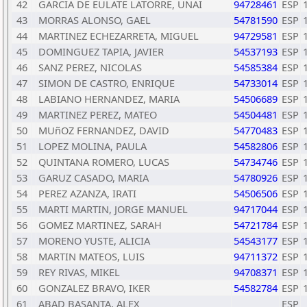
42
GARCIA DE EULATE LATORRE, UNAI
94728461
ESP
43
MORRAS ALONSO, GAEL
54781590
ESP
44
MARTINEZ ECHEZARRETA, MIGUEL
94729581
ESP
45
DOMINGUEZ TAPIA, JAVIER
54537193
ESP
46
SANZ PEREZ, NICOLAS
54585384
ESP
47
SIMON DE CASTRO, ENRIQUE
54733014
ESP
48
LABIANO HERNANDEZ, MARIA
54506689
ESP
49
MARTINEZ PEREZ, MATEO
54504481
ESP
50
MUñOZ FERNANDEZ, DAVID
54770483
ESP
51
LOPEZ MOLINA, PAULA
54582806
ESP
52
QUINTANA ROMERO, LUCAS
54734746
ESP
53
GARUZ CASADO, MARIA
54780926
ESP
54
PEREZ AZANZA, IRATI
54506506
ESP
55
MARTI MARTIN, JORGE MANUEL
94717044
ESP
56
GOMEZ MARTINEZ, SARAH
54721784
ESP
57
MORENO YUSTE, ALICIA
54543177
ESP
58
MARTIN MATEOS, LUIS
94711372
ESP
59
REY RIVAS, MIKEL
94708371
ESP
60
GONZALEZ BRAVO, IKER
54582784
ESP
61
ABAD BASANTA, ALEX
ESP