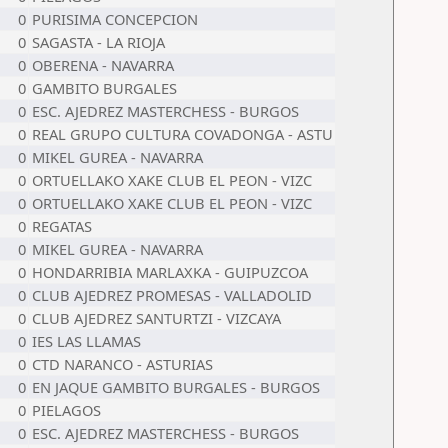
0
PURISIMA CONCEPCION
0
SAGASTA - LA RIOJA
0
OBERENA - NAVARRA
0
GAMBITO BURGALES
0
ESC. AJEDREZ MASTERCHESS - BURGOS
0
REAL GRUPO CULTURA COVADONGA - ASTU
0
MIKEL GUREA - NAVARRA
0
ORTUELLAKO XAKE CLUB EL PEON - VIZC
0
ORTUELLAKO XAKE CLUB EL PEON - VIZC
0
REGATAS
0
MIKEL GUREA - NAVARRA
0
HONDARRIBIA MARLAXKA - GUIPUZCOA
0
CLUB AJEDREZ PROMESAS - VALLADOLID
0
CLUB AJEDREZ SANTURTZI - VIZCAYA
0
IES LAS LLAMAS
0
CTD NARANCO - ASTURIAS
0
EN JAQUE GAMBITO BURGALES - BURGOS
0
PIELAGOS
0
ESC. AJEDREZ MASTERCHESS - BURGOS