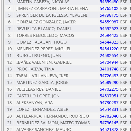
3
MARTIN CABEZA, NICOLAS
54559480
ESP
4
JIMENEZ CARRAZONI, MARTA ELENA
54765102
ESP
5
SPRENGER DE LA IGLESIA, YEVGENI
54798175
ESP
6
GONZALEZ GONZALEZ, JAVIER
54559987
ESP
7
REVUELTA BLANCO, DANIEL
54592623
ESP
8
TORRES REBOLLEDO, MACOS
24594423
ESP
9
GOMEZ FALAGAN, HUGO
54544823
ESP
10
MENENDEZ PEREZ, MIGUEL
54541220
ESP
11
BURGUI BUENO, JUAN
24582654
ESP
12
IBAñEZ VALENTIN, GABRIEL
54704944
ESP
13
PROCHAIEVA, TINA
34101748
ESP
14
TAFALL VILLANUEVA, IKER
54726433
ESP
15
MARTINEZ GARCIA, JORGE
54589290
ESP
16
VECILLAS REY, DANIEL
54702275
ESP
17
CASTILLO LOPEZ, JON
54597951
ESP
18
ALEKSANYAN, ARA
54730287
ESP
19
LOPEZ FERNANDEZ, ASIER
54544831
ESP
20
ALTELARREA, HERNANDO, RODRIGO
54782040
ESP
21
BERMUDEZ SALMON, MATEO TOMAS
54736145
ESP
22
ALVAREZ SANCHEZ, MAURO
54521378
ESP