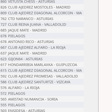
1860
VETUSTA CHESS - ASTURIAS
1826
CLUB AJEDREZ MOSTOLES - MADRID
1809
CLUB AJEDREZ DIAGONAL ALCORCON - MA
1762
CTD NARANCO - ASTURIAS
1727
CLUB REINA JUANA - VALLADOLID
1685
JAQUE MATE - MADRID
1678
PIELAGOS
1678
ANTONIO RICO - ASTURIAS
1667
CLUB AJEDREZ ALFARO - LA RIOJA
1637
JAQUE MATE - MADRID
1623
GIJON64 - ASTURIAS
1617
HONDARRIBIA MARLAXKA - GUIPUZCOA
1615
CLUB AJEDREZ DIAGONAL ALCORCON - MA
1592
CLUB AJEDREZ PROMESAS - VALLADOLID
1586
CLUB AJEDREZ SANTURTZI - VIZCAYA
1576
ALFARO - LA RIOJA
1572
PIELAGOS
1565
AMISTAD NUMANCIA - SORIA
1555
PIELAGOS
1503
ENSIDESA - ASTURIAS