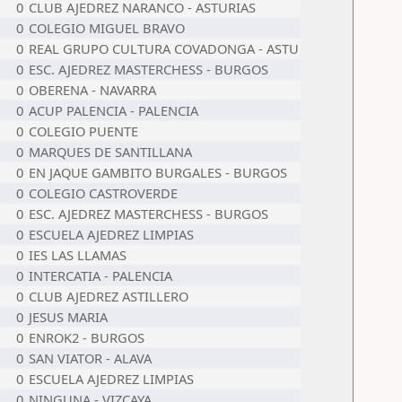
0
CLUB AJEDREZ NARANCO - ASTURIAS
0
COLEGIO MIGUEL BRAVO
0
REAL GRUPO CULTURA COVADONGA - ASTU
0
ESC. AJEDREZ MASTERCHESS - BURGOS
0
OBERENA - NAVARRA
0
ACUP PALENCIA - PALENCIA
0
COLEGIO PUENTE
0
MARQUES DE SANTILLANA
0
EN JAQUE GAMBITO BURGALES - BURGOS
0
COLEGIO CASTROVERDE
0
ESC. AJEDREZ MASTERCHESS - BURGOS
0
ESCUELA AJEDREZ LIMPIAS
0
IES LAS LLAMAS
0
INTERCATIA - PALENCIA
0
CLUB AJEDREZ ASTILLERO
0
JESUS MARIA
0
ENROK2 - BURGOS
0
SAN VIATOR - ALAVA
0
ESCUELA AJEDREZ LIMPIAS
0
NINGUNA - VIZCAYA