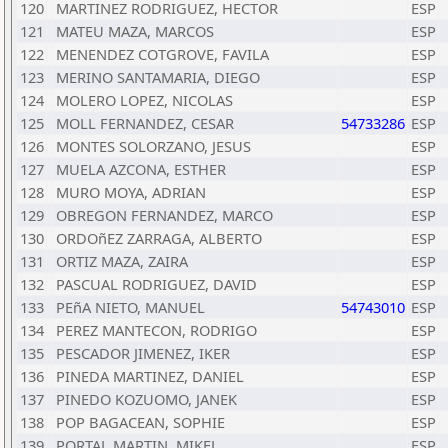
120
MARTINEZ RODRIGUEZ, HECTOR
ESP
121
MATEU MAZA, MARCOS
ESP
122
MENENDEZ COTGROVE, FAVILA
ESP
123
MERINO SANTAMARIA, DIEGO
ESP
124
MOLERO LOPEZ, NICOLAS
ESP
125
MOLL FERNANDEZ, CESAR
54733286
ESP
126
MONTES SOLORZANO, JESUS
ESP
127
MUELA AZCONA, ESTHER
ESP
128
MURO MOYA, ADRIAN
ESP
129
OBREGON FERNANDEZ, MARCO
ESP
130
ORDOñEZ ZARRAGA, ALBERTO
ESP
131
ORTIZ MAZA, ZAIRA
ESP
132
PASCUAL RODRIGUEZ, DAVID
ESP
133
PEñA NIETO, MANUEL
54743010
ESP
134
PEREZ MANTECON, RODRIGO
ESP
135
PESCADOR JIMENEZ, IKER
ESP
136
PINEDA MARTINEZ, DANIEL
ESP
137
PINEDO KOZUOMO, JANEK
ESP
138
POP BAGACEAN, SOPHIE
ESP
139
PORTAL MARTIN, MIKEL
ESP