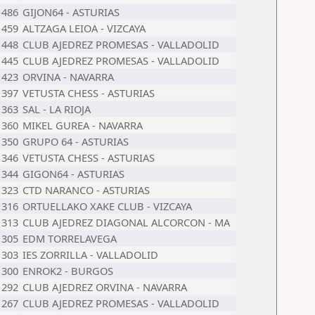
1486
GIJON64 - ASTURIAS
1459
ALTZAGA LEIOA - VIZCAYA
1448
CLUB AJEDREZ PROMESAS - VALLADOLID
1445
CLUB AJEDREZ PROMESAS - VALLADOLID
1423
ORVINA - NAVARRA
1397
VETUSTA CHESS - ASTURIAS
1363
SAL - LA RIOJA
1360
MIKEL GUREA - NAVARRA
1350
GRUPO 64 - ASTURIAS
1346
VETUSTA CHESS - ASTURIAS
1344
GIGON64 - ASTURIAS
1323
CTD NARANCO - ASTURIAS
1316
ORTUELLAKO XAKE CLUB - VIZCAYA
1313
CLUB AJEDREZ DIAGONAL ALCORCON - MA
1305
EDM TORRELAVEGA
1303
IES ZORRILLA - VALLADOLID
1300
ENROK2 - BURGOS
1292
CLUB AJEDREZ ORVINA - NAVARRA
1267
CLUB AJEDREZ PROMESAS - VALLADOLID