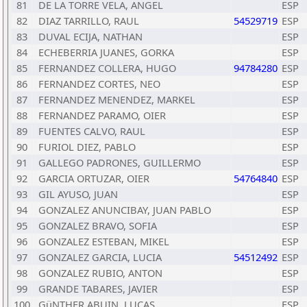
81
DE LA TORRE VELA, ANGEL
ESP
82
DIAZ TARRILLO, RAUL
54529719
ESP
83
DUVAL ECIJA, NATHAN
ESP
84
ECHEBERRIA JUANES, GORKA
ESP
85
FERNANDEZ COLLERA, HUGO
94784280
ESP
86
FERNANDEZ CORTES, NEO
ESP
87
FERNANDEZ MENENDEZ, MARKEL
ESP
88
FERNANDEZ PARAMO, OIER
ESP
89
FUENTES CALVO, RAUL
ESP
90
FURIOL DIEZ, PABLO
ESP
91
GALLEGO PADRONES, GUILLERMO
ESP
92
GARCIA ORTUZAR, OIER
54764840
ESP
93
GIL AYUSO, JUAN
ESP
94
GONZALEZ ANUNCIBAY, JUAN PABLO
ESP
95
GONZALEZ BRAVO, SOFIA
ESP
96
GONZALEZ ESTEBAN, MIKEL
ESP
97
GONZALEZ GARCIA, LUCIA
54512492
ESP
98
GONZALEZ RUBIO, ANTON
ESP
99
GRANDE TABARES, JAVIER
ESP
100
GüNTHER ABUIN, LUCAS
ESP