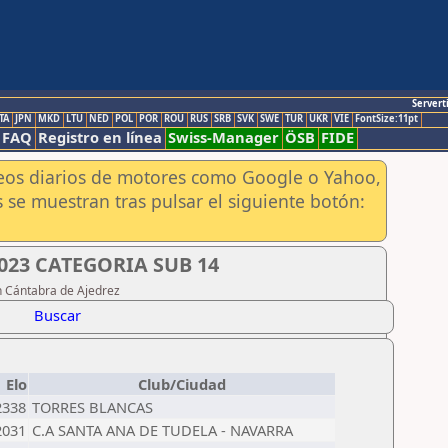
Servert
TA
JPN
MKD
LTU
NED
POL
POR
ROU
RUS
SRB
SVK
SWE
TUR
UKR
VIE
FontSize:11pt
FAQ
Registro en línea
Swiss-Manager
ÖSB
FIDE
aneos diarios de motores como Google o Yahoo,
 se muestran tras pulsar el siguiente botón:
023 CATEGORIA SUB 14
n Cántabra de Ajedrez
Buscar
Elo
Club/Ciudad
2338
TORRES BLANCAS
2031
C.A SANTA ANA DE TUDELA - NAVARRA