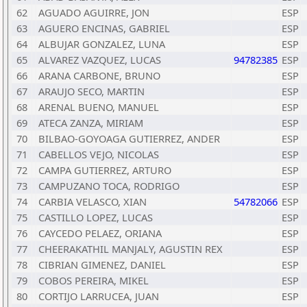
62
AGUADO AGUIRRE, JON
ESP
63
AGUERO ENCINAS, GABRIEL
ESP
64
ALBUJAR GONZALEZ, LUNA
ESP
65
ALVAREZ VAZQUEZ, LUCAS
94782385
ESP
66
ARANA CARBONE, BRUNO
ESP
67
ARAUJO SECO, MARTIN
ESP
68
ARENAL BUENO, MANUEL
ESP
69
ATECA ZANZA, MIRIAM
ESP
70
BILBAO-GOYOAGA GUTIERREZ, ANDER
ESP
71
CABELLOS VEJO, NICOLAS
ESP
72
CAMPA GUTIERREZ, ARTURO
ESP
73
CAMPUZANO TOCA, RODRIGO
ESP
74
CARBIA VELASCO, XIAN
54782066
ESP
75
CASTILLO LOPEZ, LUCAS
ESP
76
CAYCEDO PELAEZ, ORIANA
ESP
77
CHEERAKATHIL MANJALY, AGUSTIN REX
ESP
78
CIBRIAN GIMENEZ, DANIEL
ESP
79
COBOS PEREIRA, MIKEL
ESP
80
CORTIJO LARRUCEA, JUAN
ESP