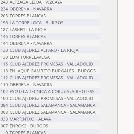
1243
ALTZAGA LEIOA - VIZCAYA
1234
OBERENA - NAVARRA
1203
TORRES BLANCAS
1196
LA TORRE LOCA - BURGOS
1187
LASKER - LA RIOJA
1146
TORRES BLANCAS
1144
OBERENA - NAVARRA
1130
CLUB AJEDREZ ALFARO - LA RIOJA
1130
EDM TORRELAVEGA
1115
CLUB AJEDREZ PROMESAS - VALLADOLID
1113
EN JAQUE GAMBITO BURGALES - BURGOS
1112
CLUB AJEDREZ PROMESAS - VALLADOLID
1110
OBERENA - NAVARRA
1102
ESCUELA TECNICA A CORUñA (AIRHOTESS
1100
CLUB AJEDREZ PROMESAS - VALLADOLID
1084
CLUB AJEDREZ SALAMANCA - SALAMANCA
1068
CLUB AJEDREZ SALAMANCA - SALAMANCA
1038
MARTINTXO - ALAVA
1007
ENROK2 - BURGOS
0
TORRES BLANCAS