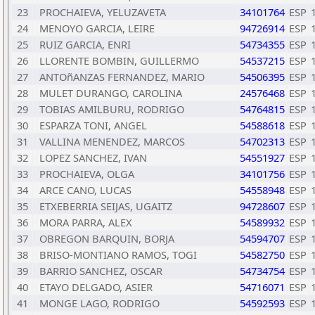
23
PROCHAIEVA, YELUZAVETA
34101764
ESP
24
MENOYO GARCIA, LEIRE
94726914
ESP
25
RUIZ GARCIA, ENRI
54734355
ESP
26
LLORENTE BOMBIN, GUILLERMO
54537215
ESP
27
ANTOñANZAS FERNANDEZ, MARIO
54506395
ESP
28
MULET DURANGO, CAROLINA
24576468
ESP
29
TOBIAS AMILBURU, RODRIGO
54764815
ESP
30
ESPARZA TONI, ANGEL
54588618
ESP
31
VALLINA MENENDEZ, MARCOS
54702313
ESP
32
LOPEZ SANCHEZ, IVAN
54551927
ESP
33
PROCHAIEVA, OLGA
34101756
ESP
34
ARCE CANO, LUCAS
54558948
ESP
35
ETXEBERRIA SEIJAS, UGAITZ
94728607
ESP
36
MORA PARRA, ALEX
54589932
ESP
37
OBREGON BARQUIN, BORJA
54594707
ESP
38
BRISO-MONTIANO RAMOS, TOGI
54582750
ESP
39
BARRIO SANCHEZ, OSCAR
54734754
ESP
40
ETAYO DELGADO, ASIER
54716071
ESP
41
MONGE LAGO, RODRIGO
54592593
ESP