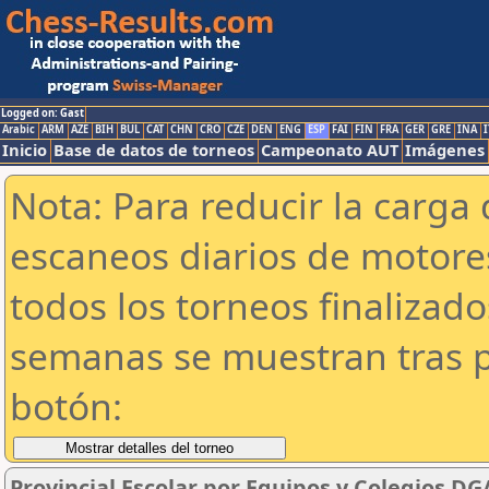
Logged on: Gast
Arabic
ARM
AZE
BIH
BUL
CAT
CHN
CRO
CZE
DEN
ENG
ESP
FAI
FIN
FRA
GER
GRE
INA
I
Inicio
Base de datos de torneos
Campeonato AUT
Imágenes
Nota: Para reducir la carga 
escaneos diarios de motor
todos los torneos finalizad
semanas se muestran tras p
botón:
Provincial Escolar por Equipos y Colegios DG