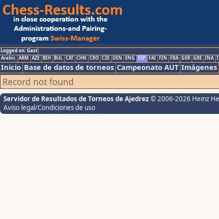
Logged on: Gast
Arabic
ARM
AZE
BIH
BUL
CAT
CHN
CRO
CZE
DEN
ENG
ESP
FAI
FIN
FRA
GER
GRE
INA
I
Inicio
Base de datos de torneos
Campeonato AUT
Imágenes
Record not found
Servidor de Resultados de Torneos de Ajedrez
© 2006-2026 Heinz H
Aviso legal/Condiciones de uso