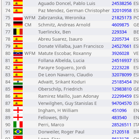
73
Aguado Doncel, Pablo Luis
24538256
ES
74
Paz Mendez, German Christopher
32010958
ES
75
WFM
Zabrzanska, Weronika
21825173
P
76
CM
Schmitz, Andreas Arnold
4609875
G
77
Tuerlinckx, Ben
229334
BE
78
Abreu Suarez, Isauro
2205734
ES
79
Donate Villalba, Juan Francisco
24527661
ES
80
WFM
Matute Escobar, Roxanny
3926028
V
81
Follana Albelda, Lucia
24516937
ES
82
Parayre Soguero, Jordi
2223228
ES
83
De Leon Navarro, Claudio
32078099
ES
84
Advaitt, Srikant Koduri
25185454
IN
85
Oberschilp, Friedrich
12983810
G
86
Ramirez Maillo, Juan Adonay
22299459
ES
87
Verwilghen, Guy Stanislas E
94704570
ES
88
Ingham, H William
451096
E
89
Fellowes, Billy
483540
E
90
Perri, Marco
28526511
IT
91
Dorweiler, Roger Paul
2120518
B
92
Long, Siyu
8613125
C