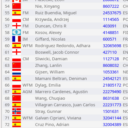
54
Nie, Xinyang
8607222
C
55
FM
Ruiz Buendia, Miguel
24537675
ES
56
CM
Krzywda, Andrzej
1114565
P
57
FM
Duncan, Chris R
403091
E
58
FM
Kosov, Alexey
4148851
FI
59
IM
Giffard, Nicolas
600571
FR
60
WFM
Rodriguez Redondo, Adhara
32065698
ES
61
Boswell, Jacob Connor
427110
E
62
CM
Sliwicki, Damian
1127128
P
63
Zhang, Lanlin
8608032
C
64
Gijsen, William
1053361
N
65
Mamani Beltran, Deniman
24542121
ES
66
WFM
Dylag, Emilia
21805172
P
67
AGM
Marrero Cardenes, Agustin
22279490
ES
68
Wang, Chuqiao
8631638
C
69
Villagran Carrasco, Juan Carlos
22231773
ES
70
Stray, Gunnar
1501631
N
71
WFM
Galvan Cipriani, Viviana
32041144
ES
72
Cruz Pino, Adrian
32004389
ES