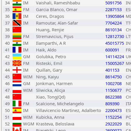
34
IM
Vaishali, Rameshbabu
5091756
IN
35
FM
Garcia Blanco, Omar
2287153
ES
36
IM
Ceres, Dragos
13905864
M
37
IM
Ramoutar, Alan-Safar
7704224
TT
38
Huang, Renjie
8610134
C
39
FM
Stremavicius, Pijus
12812730
LT
40
IM
Ilamparthi, A R
45015775
IN
41
IM
Haik, Aldo
600091
FR
42
GM
Golubka, Petro
14114224
U
43
FM
Risteski, Emil
15005267
M
44
IM
Quillan, Gary
401153
E
45
WIM
Ning, Kaiyu
8614750
C
46
GM
Jonkman, Harmen
1002708
N
47
WIM
Sliwicka, Alicja
1150677
P
48
Xiao, Tong(Qd)
8622388
C
49
FM
Scalcione, Michelangelo
809390
IT
50
IM
Villavicencio Martinez, Adalberto
2200473
ES
51
WIM
Kubicka, Anna
1152254
P
52
WGM
Krasteva, Beloslava
2922029
B
53
IM
Piasetski, Leon
2600072
C