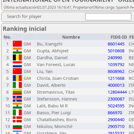
Última actualización02.07.2023 16:16:47, Propietario/Última carga: Spanish Fe
Search for player
Ranking inicial
No.
Nombre
FIDE-ID
F
1
GM
Bu, Xiangzhi
8601445
C
2
GM
Gupta, Abhijeet
5010608
IN
3
GM
Dardha, Daniel
240990
BE
4
GM
Van Foreest, Lucas
1039792
N
5
GM
Liu, Yan
8608962
C
6
GM
Chirila, Ioan-Cristian
1211668
R
7
GM
David, Alberto
4000013
IT
8
GM
Stremavicius, Titas
12804444
LT
9
GM
Stefansson, Hannes
2300087
IS
10
GM
Lalit, Babu M R
5024595
IN
11
GM
Basso, Pier Luigi
866970
IT
12
GM
Chatalbashev, Boris
2900440
D
13
GM
Nikolov, Momchil
2905710
B
14
GM
Gorshtein, Ido
2815532
IS