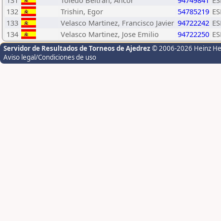
131
Toledo Beltran, Ancor
94749841
ES
132
Trishin, Egor
54785219
ES
133
Velasco Martinez, Francisco Javier
94722242
ES
134
Velasco Martinez, Jose Emilio
94722250
ES
Servidor de Resultados de Torneos de Ajedrez
© 2006-2026 Heinz H
Aviso legal/Condiciones de uso