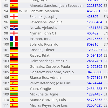
93
Almeida Sanchez, Juan Sebastian
22281720
ES
94
WFM
Schmitz, Manuela
4626001
G
95
Skielnik, Joseph J
423807
E
96
Savickiene, Virginija
12806404
LT
97
Novak, Vjekoslav
14511584
C
98
Nyman, John C H
403482
E
99
Iasman, Inna
24125563
FR
100
Solaroli, Riccardo
809810
IT
101
Koschel, Dieter
12983837
G
102
Rizoev, Rifat
54594154
ES
103
Heimbaecher, Peter Dr.
24617431
G
104
Gonzalez Curbelo, Paula
24572365
ES
105
Gonzalez Perdomo, Sergio
94733600
ES
106
Blanco Ros, Adrian
54775191
ES
107
Perez Betancor, Jose Luis
54724244
ES
108
Yuan, Yingjie
24564583
ES
109
Mickunaite, Agne
12824437
LT
110
Munoz Gonzalez, Luis
54775353
ES
111
Macias Reyes, Jose Luis
32054025
ES