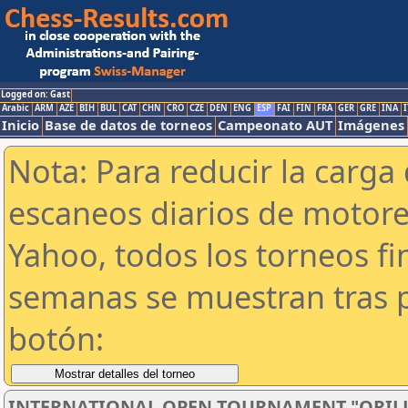
Logged on: Gast
Arabic
ARM
AZE
BIH
BUL
CAT
CHN
CRO
CZE
DEN
ENG
ESP
FAI
FIN
FRA
GER
GRE
INA
I
Inicio
Base de datos de torneos
Campeonato AUT
Imágenes
Nota: Para reducir la carga 
escaneos diarios de motor
Yahoo, todos los torneos f
semanas se muestran tras p
botón:
INTERNATIONAL OPEN TOURNAMENT "ORILL