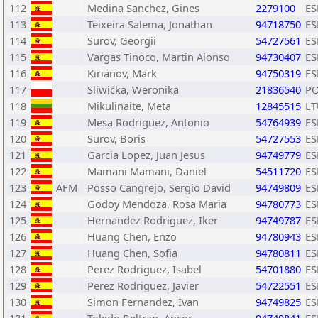
112
Medina Sanchez, Gines
2279100
ES
113
Teixeira Salema, Jonathan
94718750
ES
114
Surov, Georgii
54727561
ES
115
Vargas Tinoco, Martin Alonso
94730407
ES
116
Kirianov, Mark
94750319
ES
117
Sliwicka, Weronika
21836540
P
118
Mikulinaite, Meta
12845515
LT
119
Mesa Rodriguez, Antonio
54764939
ES
120
Surov, Boris
54727553
ES
121
Garcia Lopez, Juan Jesus
94749779
ES
122
Mamani Mamani, Daniel
54511720
ES
123
AFM
Posso Cangrejo, Sergio David
94749809
ES
124
Godoy Mendoza, Rosa Maria
94780773
ES
125
Hernandez Rodriguez, Iker
94749787
ES
126
Huang Chen, Enzo
94780943
ES
127
Huang Chen, Sofia
94780811
ES
128
Perez Rodriguez, Isabel
54701880
ES
129
Perez Rodriguez, Javier
54722551
ES
130
Simon Fernandez, Ivan
94749825
ES