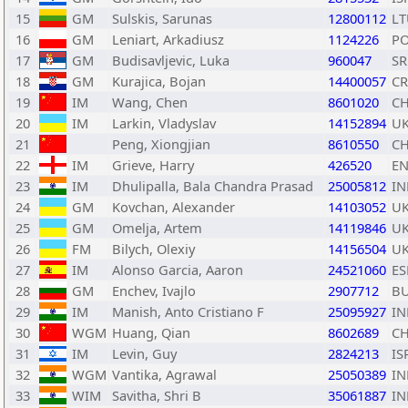
15
GM
Sulskis, Sarunas
12800112
LT
16
GM
Leniart, Arkadiusz
1124226
P
17
GM
Budisavljevic, Luka
960047
SR
18
GM
Kurajica, Bojan
14400057
C
19
IM
Wang, Chen
8601020
C
20
IM
Larkin, Vladyslav
14152894
U
21
Peng, Xiongjian
8610550
C
22
IM
Grieve, Harry
426520
E
23
IM
Dhulipalla, Bala Chandra Prasad
25005812
IN
24
GM
Kovchan, Alexander
14103052
U
25
GM
Omelja, Artem
14119846
U
26
FM
Bilych, Olexiy
14156504
U
27
IM
Alonso Garcia, Aaron
24521060
ES
28
GM
Enchev, Ivajlo
2907712
B
29
IM
Manish, Anto Cristiano F
25095927
IN
30
WGM
Huang, Qian
8602689
C
31
IM
Levin, Guy
2824213
IS
32
WGM
Vantika, Agrawal
25050389
IN
33
WIM
Savitha, Shri B
35061887
IN