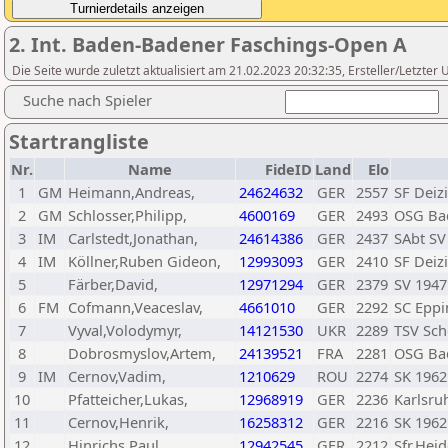
2. Int. Baden-Badener Faschings-Open A
Die Seite wurde zuletzt aktualisiert am 21.02.2023 20:32:35, Ersteller/Letzte
Suche nach Spieler
Startrangliste
Nr.
Name
FideID
Land
Elo
1
GM
Heimann,Andreas,
24624632
GER
2557
SF Deiz
2
GM
Schlosser,Philipp,
4600169
GER
2493
OSG Ba
3
IM
Carlstedt,Jonathan,
24614386
GER
2437
SAbt S
4
IM
Köllner,Ruben Gideon,
12993093
GER
2410
SF Deiz
5
Färber,David,
12971294
GER
2379
SV 1947
6
FM
Cofmann,Veaceslav,
4661010
GER
2292
SC Epp
7
Vyval,Volodymyr,
14121530
UKR
2289
TSV Sch
8
Dobrosmyslov,Artem,
24139521
FRA
2281
OSG Ba
9
IM
Cernov,Vadim,
1210629
ROU
2274
SK 196
10
Pfatteicher,Lukas,
12968919
GER
2236
Karlsru
11
Cernov,Henrik,
16258312
GER
2216
SK 196
12
Hinrichs,Paul,
12942545
GER
2212
Sfr.Hei