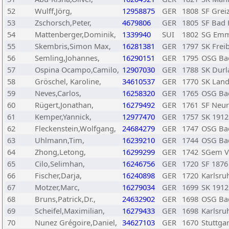
52
Wulff,Jörg,
12958875
GER
1808
SF Grei
53
Zschorsch,Peter,
4679806
GER
1805
SF Bad 
54
Mattenberger,Dominik,
1339940
SUI
1802
SG Emm
55
Skembris,Simon Max,
16281381
GER
1797
SK Frei
56
Semling,Johannes,
16290151
GER
1795
OSG Ba
57
Ospina Ocampo,Camilo,
12907030
GER
1788
SK Durl
58
Gröschel, Karoline,
34610537
GER
1770
SK Lan
59
Neves,Carlos,
16258320
GER
1765
OSG Ba
60
Rügert,Jonathan,
16279492
GER
1761
SF Neur
61
Kemper,Yannick,
12977470
GER
1757
SK 1912
62
Fleckenstein,Wolfgang,
24684279
GER
1747
OSG Ba
63
Uhlmann,Tim,
16239210
GER
1744
OSG Ba
64
Zhong,Letong,
16299299
GER
1742
SGem V
65
Cilo,Selimhan,
16246756
GER
1720
SF 187
66
Fischer,Darja,
16240898
GER
1720
Karlsru
67
Motzer,Marc,
16279034
GER
1699
SK 1912
68
Bruns,Patrick,Dr.,
24632902
GER
1698
OSG Ba
69
Scheifel,Maximilian,
16279433
GER
1698
Karlsru
70
Nunez Grégoire,Daniel,
34627103
GER
1670
Stuttga