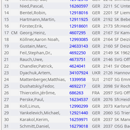
13
Nied,Pascal,
16260597
GER
2211
SC Unt
14
Bentel,Robin,
12918016
GER
2201
SF Lieme
15
Hartmann,Martin,
12911925
GER
2192
SK Beb
16
Förster,Erik,
12918601
GER
2173
Sfr.Hei
17
CM
Georg,Heinz,
4607295
GER
2167
SV Kam
18
Köllner,Aaron Noah,
12993085
GER
2164
SF Deiz
19
Gustain,Marc,
24633143
GER
2160
SF Deiz
20
Feil,Stephan,Dr.,
4692250
GER
2149
SK 196
21
Rauch,Uwe,
4673751
GER
2146
SVG Of
22
Chandler,Patrick,
4624041
GER
2141
SV Ober
23
Dyachuk,Artem,
34107924
UKR
2126
Hannov
24
Mattenberger,Matthias,
1339958
SUI
2107
SG Emm
25
Dushatskiy,Fedor,
4692217
GER
2098
SV Roc
26
Thiercelin,Jérôme,
686263
FRA
2097
SVG Of
27
Perske,Paul,
16234537
GER
2076
Sfr.Hei
28
Koll,Linus,
12990299
GER
2073
Karlsru
29
Yankelevich,Michael,
12921440
GER
2060
SG Trier
30
Karakol,Kerim,
16259971
GER
2037
SK Man
31
Schmitt,Daniel,
16279018
GER
2037
OSG Ba