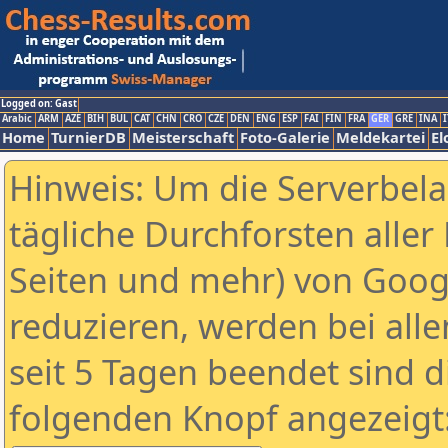
Logged on: Gast
Arabic
ARM
AZE
BIH
BUL
CAT
CHN
CRO
CZE
DEN
ENG
ESP
FAI
FIN
FRA
GER
GRE
INA
I
Home
TurnierDB
Meisterschaft
Foto-Galerie
Meldekartei
El
Hinweis: Um die Serverbel
tägliche Durchforsten aller 
Seiten und mehr) von Goog
reduzieren, werden bei alle
seit 5 Tagen beendet sind d
folgenden Knopf angezeigt