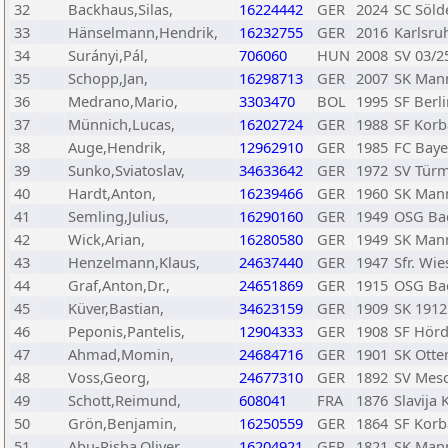
32
Backhaus,Silas,
16224442
GER
2024
SC Söld
33
Hänselmann,Hendrik,
16232755
GER
2016
Karlsru
34
Surányi,Pál,
706060
HUN
2008
SV 03/2
35
Schopp,Jan,
16298713
GER
2007
SK Man
36
Medrano,Mario,
3303470
BOL
1995
SF Berli
37
Münnich,Lucas,
16202724
GER
1988
SF Korb
38
Auge,Hendrik,
12962910
GER
1985
FC Baye
39
Sunko,Sviatoslav,
34633642
GER
1972
SV Türm
40
Hardt,Anton,
16239466
GER
1960
SK Man
41
Semling,Julius,
16290160
GER
1949
OSG Ba
42
Wick,Arian,
16280580
GER
1949
SK Mann
43
Henzelmann,Klaus,
24637440
GER
1947
Sfr. Wie
44
Graf,Anton,Dr.,
24651869
GER
1915
OSG Ba
45
Küver,Bastian,
34623159
GER
1909
SK 1912
46
Peponis,Pantelis,
12904333
GER
1908
SF Hör
47
Ahmad,Momin,
24684716
GER
1901
SK Otte
48
Voss,Georg,
24677310
GER
1892
SV Mesc
49
Schott,Reimund,
608041
FRA
1876
Slavija 
50
Grön,Benjamin,
16250559
GER
1864
SF Korb
51
Abu-Risha,Oliver,
16204921
GER
1821
SK Man