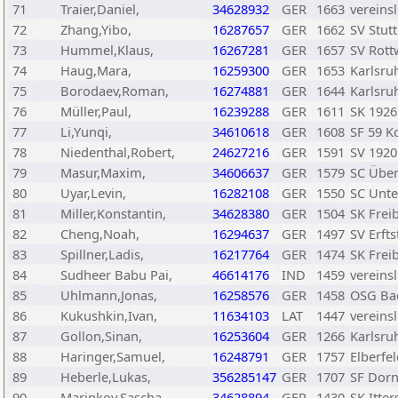
71
Traier,Daniel,
34628932
GER
1663
vereins
72
Zhang,Yibo,
16287657
GER
1662
SV Stut
73
Hummel,Klaus,
16267281
GER
1657
SV Rott
74
Haug,Mara,
16259300
GER
1653
Karlsru
75
Borodaev,Roman,
16274881
GER
1644
Karlsru
76
Müller,Paul,
16239288
GER
1611
SK 1926
77
Li,Yunqi,
34610618
GER
1608
SF 59 
78
Niedenthal,Robert,
24627216
GER
1591
SV 192
79
Masur,Maxim,
34606637
GER
1579
SC Über
80
Uyar,Levin,
16282108
GER
1550
SC Unt
81
Miller,Konstantin,
34628380
GER
1504
SK Frei
82
Cheng,Noah,
16294637
GER
1497
SV Erfts
83
Spillner,Ladis,
16217764
GER
1474
SK Frei
84
Sudheer Babu Pai,
46614176
IND
1459
vereins
85
Uhlmann,Jonas,
16258576
GER
1458
OSG Ba
86
Kukushkin,Ivan,
11634103
LAT
1447
vereins
87
Gollon,Sinan,
16253604
GER
1266
Karlsru
88
Haringer,Samuel,
16248791
GER
1757
Elberfe
89
Heberle,Lukas,
356285147
GER
1707
SF Dorn
90
Marinkov,Sascha,
34628894
GER
1430
SK Itte