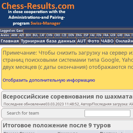
Logged on: Gast
Arabic
ARM
AZE
BIH
BUL
CAT
CHN
CRO
CZE
DEN
ENG
ESP
FAI
FIN
FRA
GER
GRE
INA
I
Главная
Турнирная база данных
AUT
Фото
ЧАВО
Онлайн
Примечание: Чтобы снизить загрузку на сервер и
страниц поисковыми системами типа Google, Yaho
двух месяцев (с даты окончания) отображаются по
Отобразить дополнительную информацию
Всероссийские соревнования по шахмата
Последнее обновление03.03.2023 11:48:52, Автор/Последняя загрузка: Ale
Search for team
Итоговое положение после 9 туров