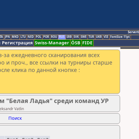
Servert
TA
JPN
MKD
LTU
NED
POL
POR
ROU
RUS
SRB
SVK
SWE
TUR
UKR
VIE
FontSize:11pt
 Регистрация
Swiss-Manager
ÖSB
FIDE
з-за ежедневного сканирования всех
o и проч., все ссылки на турниры старше
сле клика по данной кнопке :
м "Белая Ладья" среди команд УР
ksandr Vatlin
Поиск