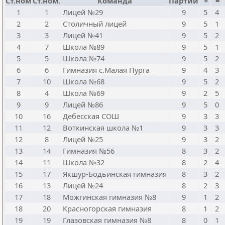
Ст.ном
Ст.ном.
Команда
Партии
+
=
1
1
Лицей №29
9
5
4
2
2
Столичный лицей
9
5
1
3
3
Лицей №41
9
5
2
4
7
Школа №89
9
5
1
5
5
Школа №74
9
5
2
6
6
Гимназия с.Малая Пурга
9
4
3
7
10
Школа №68
9
5
2
8
4
Школа №69
9
2
5
9
9
Лицей №86
9
5
0
10
16
Дебесская СОШ
9
3
3
11
12
Воткинская школа №1
9
3
3
12
8
Лицей №25
9
3
2
13
14
Гимназия №56
8
3
2
14
11
Школа №32
8
2
4
15
17
Якшур-Бодьинская гимназия
8
3
2
16
13
Лицей №24
8
2
3
17
18
Можгинская гимназия №8
9
1
2
18
20
Красногорская гимназия
8
1
2
19
19
Глазовская гимназия №8
8
0
1