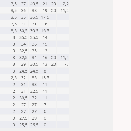
3,5
37
40,5
21
20
2,2
3,5
36
38
19
20
-11,2
3,5
35
36,5
17,5
3,5
31
31
16
3,5
30,5
30,5
16,5
3
35,5
35,5
14
3
34
36
15
3
32,5
35
13
3
32,5
34
16
20
-11,4
3
29
30,5
13
20
-7
3
24,5
24,5
8
2,5
32
35
13,5
2
31
33
11
2
31
32,5
11
2
30,5
32
11
2
27
27
7
2
27
27
6
0
27,5
29
0
0
25,5
26,5
0