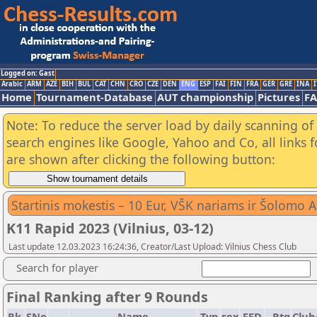
Logged on: Gast
Arabic
ARM
AZE
BIH
BUL
CAT
CHN
CRO
CZE
DEN
ENG
ESP
FAI
FIN
FRA
GER
GRE
INA
I
Home
Tournament-Database
AUT championship
Pictures
F
Note: To reduce the server load by daily scanning of a
search engines like Google, Yahoo and Co, all links 
are shown after clicking the following button:
Startinis mokestis – 10 Eur, VŠK nariams ir Šolomo 
K11 Rapid 2023 (Vilnius, 03-12)
Last update 12.03.2023 16:24:36, Creator/Last Upload: Vilnius Chess Club
Search for player
Final Ranking after 9 Rounds
Rk.
SNo
Name
Typ
sex
FED
Rtg
Club