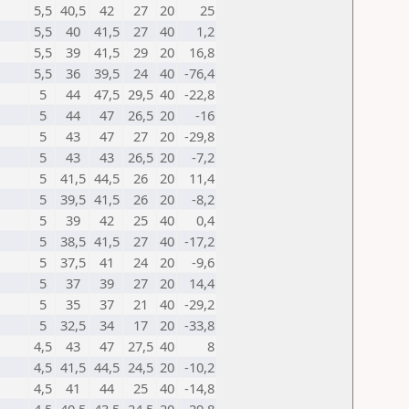
5,5
40,5
42
27
20
25
5,5
40
41,5
27
40
1,2
5,5
39
41,5
29
20
16,8
5,5
36
39,5
24
40
-76,4
5
44
47,5
29,5
40
-22,8
5
44
47
26,5
20
-16
5
43
47
27
20
-29,8
5
43
43
26,5
20
-7,2
5
41,5
44,5
26
20
11,4
5
39,5
41,5
26
20
-8,2
5
39
42
25
40
0,4
5
38,5
41,5
27
40
-17,2
5
37,5
41
24
20
-9,6
5
37
39
27
20
14,4
5
35
37
21
40
-29,2
5
32,5
34
17
20
-33,8
4,5
43
47
27,5
40
8
4,5
41,5
44,5
24,5
20
-10,2
4,5
41
44
25
40
-14,8