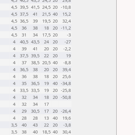
4,5
40,5
43,5
24,5
20
29,8
4,5
39,5
41,5
24,5
20
-10,8
4,5
37,5
41
21,5
40
15,2
4,5
36,5
39
19,5
20
32,4
4,5
36
38
18
20
-11,2
4,5
31
34
17,5
20
-3
4
40,5
43,5
24
20
-27
4
39
41
20
20
-2,2
4
37,5
39,5
22
20
19
4
37
38,5
20,5
40
-8,8
4
36,5
38
20
20
39,4
4
36
38
18
20
25,6
4
35
36,5
19
40
-34,8
4
33,5
33,5
19
20
-25,8
4
32
34
18
20
-50,8
4
32
34
17
4
29
30,5
17
20
-26,4
4
28
28
13
40
19,6
3,5
40
43
22
20
-3,8
3,5
38
40
18,5
40
30,4