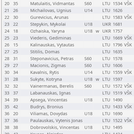
20
35
Matulaitis, Vidmantas
S60
LTU
1534
VŠK
21
26
Michailovas, Ugnius
U14
LTU
1626
22
30
Gurevicius, Arunas
LTU
1583
VŠK
23
22
Stepykin, Mykolai
U18
UKR
1681
24
18
Ozhaiska, Yaryna
U18
w
UKR
1757
25
23
Viederis, Gediminas
LTU
1669
VŠK
26
15
Kalinauskas, Vytautas
LTU
1796
VŠK
27
25
Stitilis, Domas
LTU
1635
28
31
Steponavicius, Petras
S60
LTU
1578
29
27
Macionis, Zigmas
S60
LTU
1606
30
34
Kavalnis, Rytis
U14
LTU
1559
VŠK
31
28
Sukyte, Kotryna
U18
w
LTU
1597
32
32
Vainermanas, Berelis
S60
LTU
1572
VŠK
33
37
Labanauskas, Ignas
LTU
1519
VŠK
34
39
Apsega, Vincentas
U18
LTU
1490
35
42
Budrys, Bronius
LTU
1433
VŠK
36
20
Viliamas, Dovydas
U18
LTU
1690
37
36
Paulauskas, Vytenis Jonas
LTU
1522
VŠK
38
38
Dobrovolskis, Vincentas
U18
LTU
1495