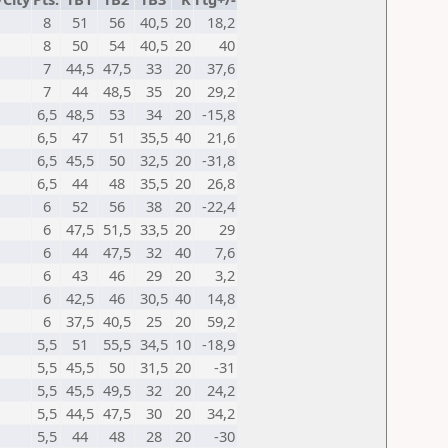
8
51
56
40,5
20
18,2
8
50
54
40,5
20
40
7
44,5
47,5
33
20
37,6
7
44
48,5
35
20
29,2
6,5
48,5
53
34
20
-15,8
6,5
47
51
35,5
40
21,6
6,5
45,5
50
32,5
20
-31,8
6,5
44
48
35,5
20
26,8
6
52
56
38
20
-22,4
6
47,5
51,5
33,5
20
29
6
44
47,5
32
40
7,6
6
43
46
29
20
3,2
6
42,5
46
30,5
40
14,8
6
37,5
40,5
25
20
59,2
5,5
51
55,5
34,5
10
-18,9
5,5
45,5
50
31,5
20
-31
5,5
45,5
49,5
32
20
24,2
5,5
44,5
47,5
30
20
34,2
5,5
44
48
28
20
-30