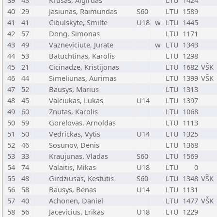
39
43
Krusas, Algirdas
LTU
1424
40
29
Jasiunas, Raimundas
S60
LTU
1589
41
41
Cibulskyte, Smilte
U18
w
LTU
1445
42
57
Dong, Simonas
LTU
1171
43
49
Vazneviciute, Jurate
w
LTU
1343
44
53
Batuchtinas, Karolis
LTU
1298
45
21
Cicinadze, Kristijonas
LTU
1682
VŠK
46
44
Simeliunas, Aurimas
LTU
1399
VŠK
47
52
Bausys, Marius
LTU
1313
48
45
Valciukas, Lukas
U14
LTU
1397
49
60
Znutas, Karolis
LTU
1068
50
59
Gorelovas, Arnoldas
LTU
1113
51
50
Vedrickas, Vytis
U14
LTU
1325
52
46
Sosunov, Denis
LTU
1368
53
33
Kraujunas, Vladas
S60
LTU
1569
54
74
Valaitis, Mikas
U18
LTU
0
55
48
Girdziusas, Kestutis
S60
LTU
1348
VŠK
56
58
Bausys, Benas
U14
LTU
1131
57
40
Achonen, Daniel
LTU
1477
VŠK
58
56
Jacevicius, Erikas
U18
LTU
1229