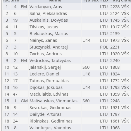
1
4
FM
Vardanyan, Aras
LTU
2228
VŠK
2
6
Salna, Aleksandras
LTU
2124
VŠK
3
19
Auskalnis, Dovydas
LTU
1745
VŠK
4
11
Tilvikas, Justas
LTU
1917
VŠK
5
5
Bieliauskas, Marius
LTU
2139
6
7
Nainys, Zanas
U14
LTU
1973
VŠK
7
3
Stuczynski, Andrzej
POL
2231
8
10
Zvirblis, Andrius
LTU
1920
VŠK
9
2
FM
Vedrickas, Tautvydas
LTU
2240
10
12
Jalanskij, Sergej
S60
LTU
1868
11
13
Leclere, Daniel
U18
LTU
1824
12
17
Tutinas, Romualdas
LTU
1772
VŠK
13
16
Dijokas, Jokubas
U14
LTU
1793
VŠK
14
47
Maciulaitis, Edvinas
LTU
1359
VŠK
15
1
GM
Malisauskas, Vidmantas
S60
LTU
2248
16
9
Sevrukas, Gediminas
LTU
1921
VŠK
17
14
Dailyde, Arturas
LTU
1797
18
24
Ribinskas, Gediminas
LTU
1661
VŠK
19
8
Valantiejus, Vaidotas
LTU
1968