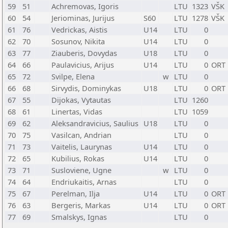
59
51
Achremovas, Igoris
LTU
1323
VŠK
60
54
Jeriominas, Jurijus
S60
LTU
1278
VŠK
61
76
Vedrickas, Aistis
U14
LTU
0
62
70
Sosunov, Nikita
U14
LTU
0
63
77
Ziauberis, Dovydas
U18
LTU
0
64
66
Paulavicius, Arijus
U14
LTU
0
ORT
65
72
Svilpe, Elena
w
LTU
0
66
68
Sirvydis, Dominykas
U18
LTU
0
ORT
67
55
Dijokas, Vytautas
LTU
1260
68
61
Linertas, Vidas
LTU
1059
69
62
Aleksandravicius, Saulius
U18
LTU
0
70
75
Vasilcan, Andrian
LTU
0
71
73
Vaitelis, Laurynas
U14
LTU
0
72
65
Kubilius, Rokas
U14
LTU
0
73
71
Susloviene, Ugne
w
LTU
0
74
64
Endriukaitis, Arnas
LTU
0
75
67
Perelman, Ilja
U14
LTU
0
ORT
76
63
Bergeris, Markas
U14
LTU
0
ORT
77
69
Smalskys, Ignas
LTU
0