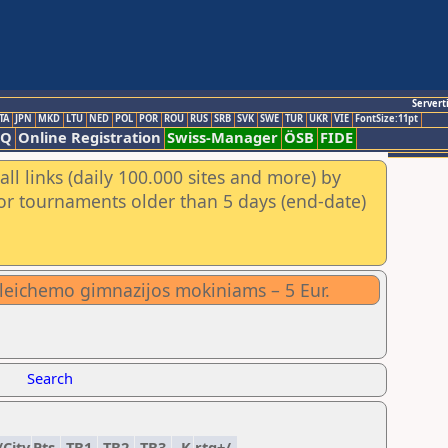
Servert
TA
JPN
MKD
LTU
NED
POL
POR
ROU
RUS
SRB
SVK
SWE
TUR
UKR
VIE
FontSize:11pt
AQ
Online Registration
Swiss-Manager
ÖSB
FIDE
ll links (daily 100.000 sites and more) by
for tournaments older than 5 days (end-date)
Aleichemo gimnazijos mokiniams – 5 Eur.
Search
/City
Pts.
TB1
TB2
TB3
K
rtg+/-