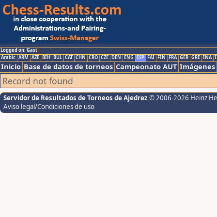
Logged on: Gast
Arabic
ARM
AZE
BIH
BUL
CAT
CHN
CRO
CZE
DEN
ENG
ESP
FAI
FIN
FRA
GER
GRE
INA
I
Inicio
Base de datos de torneos
Campeonato AUT
Imágenes
Record not found
Servidor de Resultados de Torneos de Ajedrez
© 2006-2026 Heinz H
Aviso legal/Condiciones de uso