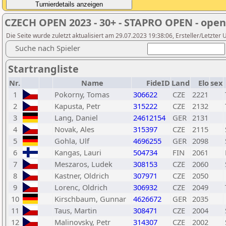
CZECH OPEN 2023 - 30+ - STAPRO OPEN - ope
Die Seite wurde zuletzt aktualisiert am 29.07.2023 19:38:06, Ersteller/Letzter 
Suche nach Spieler
Startrangliste
Nr.
Name
FideID
Land
Elo
sex
1
Pokorny, Tomas
306622
CZE
2221
2
Kapusta, Petr
315222
CZE
2132
3
Lang, Daniel
24612154
GER
2131
4
Novak, Ales
315397
CZE
2115
5
Gohla, Ulf
4696255
GER
2098
6
Kangas, Lauri
504734
FIN
2061
7
Meszaros, Ludek
308153
CZE
2060
8
Kastner, Oldrich
307971
CZE
2050
9
Lorenc, Oldrich
306932
CZE
2049
10
Kirschbaum, Gunnar
4626672
GER
2035
11
Taus, Martin
308471
CZE
2004
12
Malinovsky, Petr
314307
CZE
2002