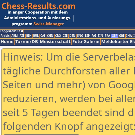
Logged on: Gast
Arabic
ARM
AZE
BIH
BUL
CAT
CHN
CRO
CZE
DEN
ENG
ESP
FAI
FIN
FRA
GER
GRE
INA
I
Home
TurnierDB
Meisterschaft
Foto-Galerie
Meldekartei
El
Hinweis: Um die Serverbela
tägliche Durchforsten aller 
Seiten und mehr) von Goog
reduzieren, werden bei alle
seit 5 Tagen beendet sind d
folgenden Knopf angezeigt