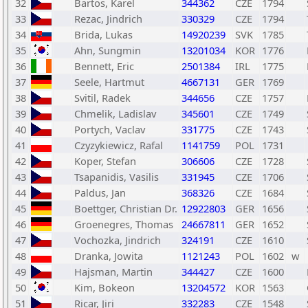
32
Bartos, Karel
344362
CZE
1794
33
Rezac, Jindrich
330329
CZE
1794
34
Brida, Lukas
14920239
SVK
1785
35
Ahn, Sungmin
13201034
KOR
1776
36
Bennett, Eric
2501384
IRL
1775
37
Seele, Hartmut
4667131
GER
1769
38
Svitil, Radek
344656
CZE
1757
39
Chmelik, Ladislav
345601
CZE
1749
40
Portych, Vaclav
331775
CZE
1743
41
Czyzykiewicz, Rafal
1141759
POL
1731
42
Koper, Stefan
306606
CZE
1728
43
Tsapanidis, Vasilis
331945
CZE
1706
44
Paldus, Jan
368326
CZE
1684
45
Boettger, Christian Dr.
12922803
GER
1656
46
Groenegres, Thomas
24667811
GER
1652
47
Vochozka, Jindrich
324191
CZE
1610
48
Dranka, Jowita
1121243
POL
1602
w
49
Hajsman, Martin
344427
CZE
1600
50
Kim, Bokeon
13204572
KOR
1563
51
Ricar, Jiri
332283
CZE
1548