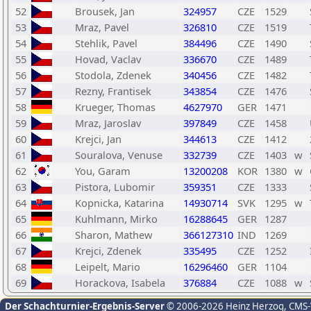
52
Brousek, Jan
324957
CZE
1529
53
Mraz, Pavel
326810
CZE
1519
54
Stehlik, Pavel
384496
CZE
1490
55
Hovad, Vaclav
336670
CZE
1489
56
Stodola, Zdenek
340456
CZE
1482
57
Rezny, Frantisek
343854
CZE
1476
58
Krueger, Thomas
4627970
GER
1471
59
Mraz, Jaroslav
397849
CZE
1458
60
Krejci, Jan
344613
CZE
1412
61
Souralova, Venuse
332739
CZE
1403
w
62
You, Garam
13200208
KOR
1380
w
63
Pistora, Lubomir
359351
CZE
1333
64
Kopnicka, Katarina
14930714
SVK
1295
w
65
Kuhlmann, Mirko
16288645
GER
1287
66
Sharon, Mathew
366127310
IND
1269
67
Krejci, Zdenek
335495
CZE
1252
68
Leipelt, Mario
16296460
GER
1104
69
Horackova, Isabela
376884
CZE
1088
w
Der Schachturnier-Ergebnis-Server
© 2006-2026 Heinz Herzog
, CMS