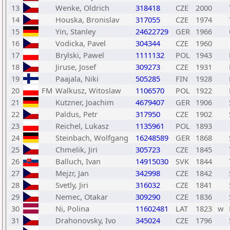
13
Wenke, Oldrich
318418
CZE
2000
14
Houska, Bronislav
317055
CZE
1974
15
Yin, Stanley
24622729
GER
1966
16
Vodicka, Pavel
304344
CZE
1960
17
Brylski, Pawel
1111132
POL
1943
18
Jiruse, Josef
309273
CZE
1931
19
Paajala, Niki
505285
FIN
1928
20
FM
Walkusz, Witoslaw
1106570
POL
1922
21
Kutzner, Joachim
4679407
GER
1906
22
Paldus, Petr
317950
CZE
1902
23
Reichel, Lukasz
1135961
POL
1893
24
Steinbach, Wolfgang
16248589
GER
1868
25
Chmelik, Jiri
305723
CZE
1845
26
Balluch, Ivan
14915030
SVK
1844
27
Mejzr, Jan
342998
CZE
1842
28
Svetly, Jiri
316032
CZE
1841
29
Nemec, Otakar
309290
CZE
1836
30
Ni, Polina
11602481
LAT
1823
w
31
Drahonovsky, Ivo
345024
CZE
1796