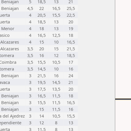
 Beniajan
5
18,5
13
21
 Beniajan
4,5
22
16,5
25,5
uerta
4
20,5
15,5
22,5
uerta
4
18,5
13
20
 Menor
4
18
13
19
asico
4
16,5
12,5
18
 Alcazares
4
15
10
16,5
 Alcazares
3,5
20
15
21,5
tomera
3,5
16
12
18,5
Coimbra
3,5
15,5
10,5
17
tomera
3,5
14,5
10
16
 Beniajan
3
21,5
16
24
avaca
3
19,5
14,5
21
uerta
3
17,5
13,5
20
 Beniajan
3
16,5
11,5
18
 Beniajan
3
15,5
11,5
16,5
 Beniajan
3
15
11,5
16
a del Ajedrez
3
14
10,5
15,5
ependiente
3
12
8
13
uerta
3
11,5
8
13