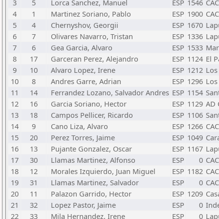
3
5
Lorca Sanchez, Manuel
ESP
1546
CAC
4
1
Martinez Soriano, Pablo
ESP
1900
CAC
5
4
Chernyshov, Georgii
ESP
1670
Lap
6
7
Olivares Navarro, Tristan
ESP
1336
Lap
7
6
Gea Garcia, Alvaro
ESP
1533
Mar
8
17
Garceran Perez, Alejandro
ESP
1124
El P
9
10
Alvaro Lopez, Irene
ESP
1212
Los
10
8
Andres Garre, Adrian
ESP
1296
Los
11
14
Ferrandez Lozano, Salvador Andres
ESP
1154
San
12
16
Garcia Soriano, Hector
ESP
1129
AD 
13
18
Campos Pellicer, Ricardo
ESP
1106
San
14
9
Cano Liza, Alvaro
ESP
1266
CAC
15
20
Perez Torres, Jaime
ESP
1049
Car
16
13
Pujante Gonzalez, Oscar
ESP
1167
Lap
17
30
Llamas Martinez, Alfonso
ESP
0
CAC
18
12
Morales Izquierdo, Juan Miguel
ESP
1182
CAC
19
31
Llamas Martinez, Salvador
ESP
0
CAC
20
11
Palazon Garrido, Hector
ESP
1209
Cas
21
32
Lopez Pastor, Jaime
ESP
0
Ind
22
33
Mila Hernandez, Irene
ESP
0
Lap