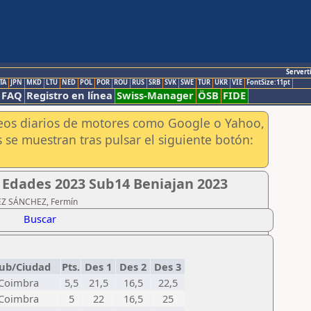
Servert
TA
JPN
MKD
LTU
NED
POL
POR
ROU
RUS
SRB
SVK
SWE
TUR
UKR
VIE
FontSize:11pt
FAQ
Registro en línea
Swiss-Manager
ÖSB
FIDE
aneos diarios de motores como Google o Yahoo,
 se muestran tras pulsar el siguiente botón:
 Edades 2023 Sub14 Beniajan 2023
DEZ SÁNCHEZ, Fermín
Buscar
lub/Ciudad
Pts.
Des 1
Des 2
Des 3
Coimbra
5,5
21,5
16,5
22,5
Coimbra
5
22
16,5
25