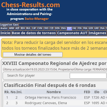
Logged on: Gast
Arabic
ARM
AZE
BIH
BUL
CAT
CHN
CRO
CZE
DEN
ENG
ESP
FAI
FIN
FRA
GER
GRE
INA
I
Inicio
Base de datos de torneos
Campeonato AUT
Imágenes
Nota: Para reducir la carga del servidor en los esc
todos los torneos finalizados hace más de 2 semanas
XXVIII Campeonato Regional de Ajedrez por
Última actualización19.03.2023 23:15:04, Propietario/Última carga: FERNÁN
Search for player
Clasificación Final después de 6 rondas
Rk.
No.Ini.
Nombre
FED
Elo
C
1
2
Ortega Herrera, Paris Francisco
ESP
1726
AD 
2
3
Rodriguez Canovas, Elena
ESP
1695
AD 